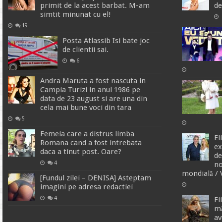
primit de la acest barbat. M-am
de
simtit minunat cu el!
19
Posta Atlassib Isi bate joc
de clientii sai.
6
Andra Maruta a fost nascuta in
Campia Turizi in anul 1986 pe
data de 23 august si are una din
cela mai bune voci din tara
5
Femeia care a distrus limba
El
Romana cand a fost intrebata
ex
daca a tinut post. Oare?
de
4
no
mondială /
[Fundul zilei – DENISA] Asteptam
imagini pe adresa redactiei
4
Fi
mă
av