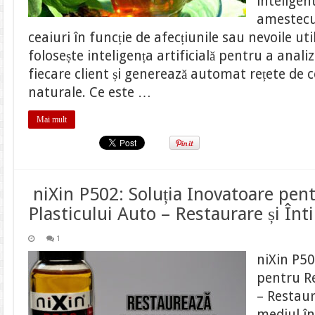
intelige
inteligenței
artificiale
amestecu
ceaiuri în funcție de afecțiunile sau nevoile ut
folosește inteligența artificială pentru a anali
fiecare client și generează automat rețete de 
naturale. Ce este …
Mai mult
niXin P502: Soluția Inovatoare pen
Plasticului Auto – Restaurare și Înt
1
niXin P50
pentru Re
– Restaur
mediul în