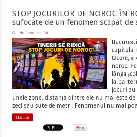
STOP JOCURILOR DE NOROC ÎN R
sufocate de un fenomen scăpat de 
on
Comments Off
STOP
JOCURILOR
București
DE
NOROC
capitala 
ÎN
ROMÂNIA
tăcere, și
–
orașe
noroc. Pe
sufocate
de
lângă școl
un
fenomen
la parteru
scăpat
de
jocuri au
sub
unele zone, distanța dintre ele nu mai este de 
control
zeci sau sute de metri. Fenomenul nu mai po
Mai mult