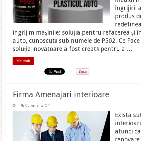
îngrijirii
produs de
redefinea
îngrijim mașinile: soluția pentru refacerea și î
auto, cunoscută sub numele de P502. Ce Face 
soluție inovatoare a fost creată pentru a …
Mai mult
Firma Amenajari interioare
on
Comments Off
Firma
Amenajari
Exista su
interioare
interioar
atunci ca
renovare 