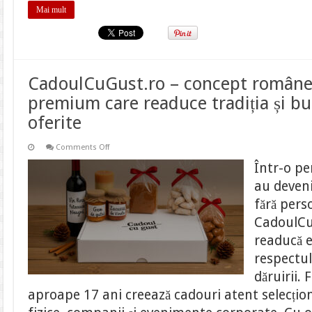
Mai mult
CadoulCuGust.ro – concept române
premium care readuce tradiția și bu
oferite
on
Comments Off
CadoulCuGust.ro
–
Într-o pe
concept
românesc
au deveni
de
cadouri
fără pers
premium
care
CadoulCu
readuce
tradiția
readucă e
și
bucuria
respectul
în
darurile
dăruirii.
oferite
aproape 17 ani creează cadouri atent selecți