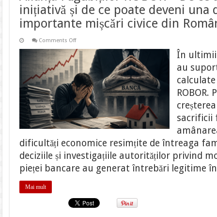
inițiativă și de ce poate deveni una 
importante mișcări civice din Româ
on
Comments Off
Alianța
Păgubiților
În ultimi
ROBOR
–
au suport
De
ce
calculate
a
apărut
ROBOR. Pe
această
inițiativă
creșterea
și
de
sacrifici
ce
poate
amânarea 
deveni
dificultăți economice resimțite de întreaga fam
una
dintre
deciziile și investigațiile autorităților privind
cele
mai
pieței bancare au generat întrebări legitime î
importante
mișcări
civice
din
Mai mult
România