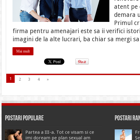
atent pe 
demara un
Primul cr
firma pentru amenajari este sa ii verifici istor
imagini de la alte lucrari, ba chiar sa mergi sa
Mai mult
1
2
3
4
»
Postari Populare
Postari R
Partea a III-a. Tot ce visam si ce
Fr
imi doream pe plan sexual am
Se