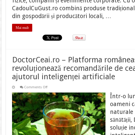
fizice, companii și evenimente corporate. Cu o
CadoulCuGust.ro combină produse tradițional
din gospodării și producători locali, …
Mai mult
DoctorCeai.ro – Platforma românea
revoluționează recomandările de cea
ajutorul inteligenței artificiale
on
Comments Off
DoctorCeai.ro
–
Într-o lu
Platforma
românească
oameni c
ce
revoluționează
naturale
recomandările
de
sănătății
ceaiuri
terapeutice
soluție i
cu
ajutorul