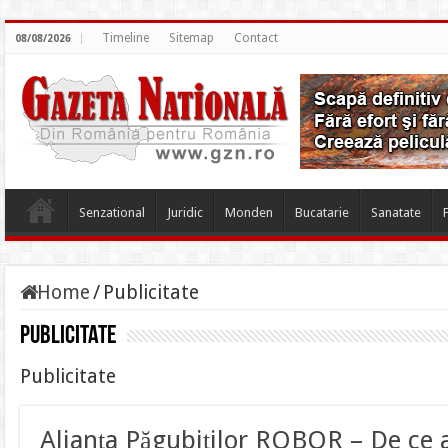
Timeline
Sitemap
Contact
08/08/2026
Senzational
Juridic
Monden
Bucatarie
Sanatate
Home
/
Publicitate
Publicitate
Publicitate
Alianța Păgubiților ROBOR – De ce 