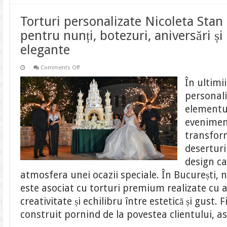
Torturi personalizate Nicoleta Stan
pentru nunți, botezuri, aniversări ș
elegante
on
Comments Off
Torturi
personalizate
În ultimii
Nicoleta
Stan
personali
–
torturi
elementul
premium
pentru
evenimen
nunți,
botezuri,
transfor
aniversări
și
deserturi
evenimente
elegante
design c
atmosfera unei ocazii speciale. În București, 
este asociat cu torturi premium realizate cu at
creativitate și echilibru între estetică și gust. 
construit pornind de la povestea clientului, a