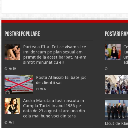
Postari Populare
Postari R
Partea a III-a. Tot ce visam si ce
Ce
imi doream pe plan sexual am
Ju
primit de la acest barbat. M-am
un
simtit minunat cu el!
ad
19
Posta Atlassib Isi bate joc
de clientii sai.
6
Andra Maruta a fost nascuta in
Campia Turizi in anul 1986 pe
data de 23 august si are una din
cela mai bune voci din tara
5
făcut de Kl