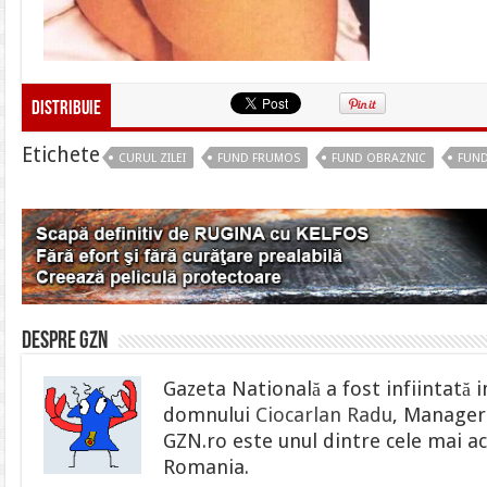
Distribuie
Etichete
CURUL ZILEI
FUND FRUMOS
FUND OBRAZNIC
FUND
Despre gzn
Gazeta Natională a fost infiintată i
domnului
Ciocarlan Radu
, Manager 
GZN.ro este unul dintre cele mai ac
Romania.