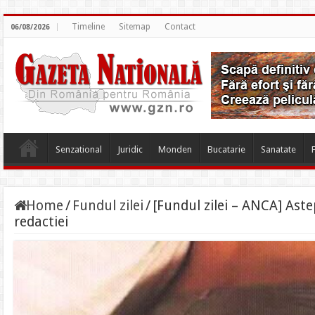
Timeline
Sitemap
Contact
06/08/2026
Senzational
Juridic
Monden
Bucatarie
Sanatate
Home
/
Fundul zilei
/
[Fundul zilei – ANCA] Ast
redactiei