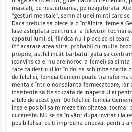
dragalasa (Mercur, guvernatorul Gemenilor, p
masca!), pe nestiutoarea, pe neajutorata. Aten
“gesturi mentale”, semn al unei minti care se
Daca trebuie sa plece la o întâlnire, femeia G
lase asteptata pentru ca la televizor tocmai s
capatul lumii si, fiindca nu-i place sa-si ceara
înflacarare acea stire, probabil cu multa brod
proprie, astfel încât barbatul gata sa contra
(convins ca el nu are noroc la femei) sa simta 
face ca destinul lor în doi sa schimbe soarta 
de felul ei, femeia Gemeni poate transforma d
mentale într-o nonsalanta fermecatoare, iar 
insistente sa fie scuzata de inapetitul ei pen
altele de acest gen. De felul ei, femeia Gemen
însa e posibil sa mimeze timiditatea, tocmai p
cucereste. Nu se da în vânt dupa invitatii la r
posibilul sa iesiti împreuna undeva, pentru a 