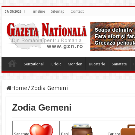
Timeline
Sitemap
Contact
07/08/2026
Senzational
Juridic
Monden
Bucatarie
Sanatate
Home
/
Zodia Gemeni
Zodia Gemeni
Sanatate
Bani
Cariera