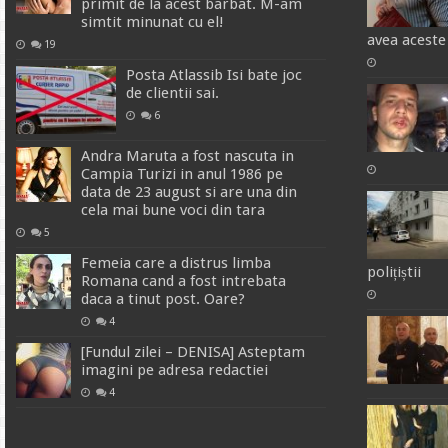
primit de la acest barbat. M-am
simtit minunat cu el!
avea aceste
19
Posta Atlassib Isi bate joc
de clientii sai.
6
Andra Maruta a fost nascuta in
Campia Turizi in anul 1986 pe
data de 23 august si are una din
cela mai bune voci din tara
5
Femeia care a distrus limba
polițiștii
Romana cand a fost intrebata
daca a tinut post. Oare?
4
[Fundul zilei – DENISA] Asteptam
imagini pe adresa redactiei
4