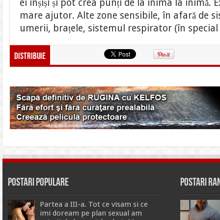
ei înșiși și pot crea punți de la inima la inimǎ. E
mare ajutor. Alte zone sensibile, în afarǎ de s
umerii, brațele, sistemul respirator (în special
Distribuie
Postari Populare
Postari R
Partea a III-a. Tot ce visam si ce
imi doream pe plan sexual am