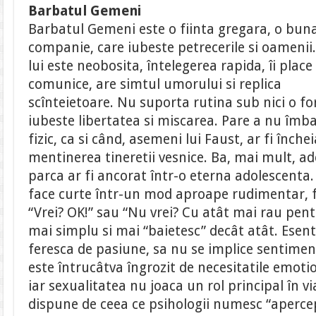
Barbatul Gemeni
Barbatul Gemeni este o fiinta gregara, o bun
companie, care iubeste petrecerile si oamenii
lui este neobosita, întelegerea rapida, îi place
comunice, are simtul umorului si replica
scînteietoare. Nu suporta rutina sub nici o f
iubeste libertatea si miscarea. Pare a nu îmbat
fizic, ca si când, asemeni lui Faust, ar fi înch
mentinerea tineretii vesnice. Ba, mai mult, a
parca ar fi ancorat într-o eterna adolescenta. C
face curte într-un mod aproape rudimentar, f
“Vrei? OK!” sau “Nu vrei? Cu atât mai rau pentr
mai simplu si mai “baietesc” decât atât. Esenti
feresca de pasiune, sa nu se implice sentime
este întrucâtva îngrozit de necesitatile emotio
iar sexualitatea nu joaca un rol principal în vi
dispune de ceea ce psihologii numesc “apercep