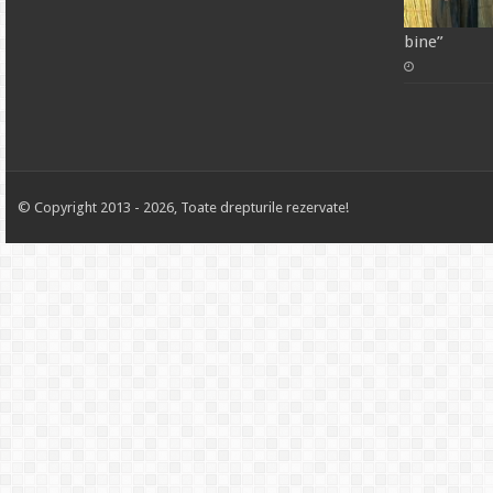
bine”
© Copyright 2013 - 2026, Toate drepturile rezervate!