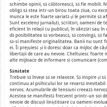
schimbe opinii, sǎ cǎlǎtoreascǎ, sǎ fie mobili. N
obligǎ sǎ stea intr-un birou toata ziua, cu exce
munca le este foarte variatǎ și le permite sǎ a
Sunt excelenți jurnaliști, scriitori, oameni de t
eficient în relații cu publicul, în vânzǎri sau î
dǎ posibilitatea sǎ vorbeascǎ, sǎ convingǎ, sǎ fa
sǎ-si manifeste originalitatea. Banii nu sunt 
ei. Îi prețuiesc și ii doresc doar ca mijloc de c
libertǎții de care au nevoie. Cheltuiesc foarte m
alte mijloace de informare si comunicare (com
Sǎnǎtate
Trebuie sǎ învețe sǎ se relaxeze. Sǎ inspire și
continuu al psihicului lor se revarsǎ inevitabi
nervos. Acumulǎrile de tensiuni creeazǎ nervoz
Acestea se manifestǎ frecvent printr-un soi d
nevoie de discuții liniștitoare cu oameni evoluaț