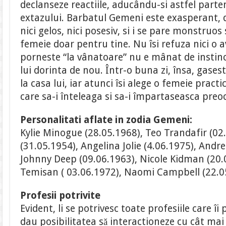
declanseze reactiile, aducându-si astfel parte
extazului. Barbatul Gemeni este exasperant, 
nici gelos, nici posesiv, si i se pare monstruos 
femeie doar pentru tine. Nu îsi refuza nici o 
porneste “la vânatoare” nu e mânat de instinc
lui dorinta de nou. Într-o buna zi, însa, gases
la casa lui, iar atunci îsi alege o femeie pract
care sa-i înteleaga si sa-i împartaseasca preoc
Personalitati aflate in zodia Gemeni:
Kylie Minogue (28.05.1968), Teo Trandafir (02.
(31.05.1954), Angelina Jolie (4.06.1975), Andr
Johnny Deep (09.06.1963), Nicole Kidman (20.
Temisan ( 03.06.1972), Naomi Campbell (22.0
Profesii potrivite
Evident, li se potrivesc toate profesiile care îi
dau posibilitatea sǎ interactioneze cu cât mai