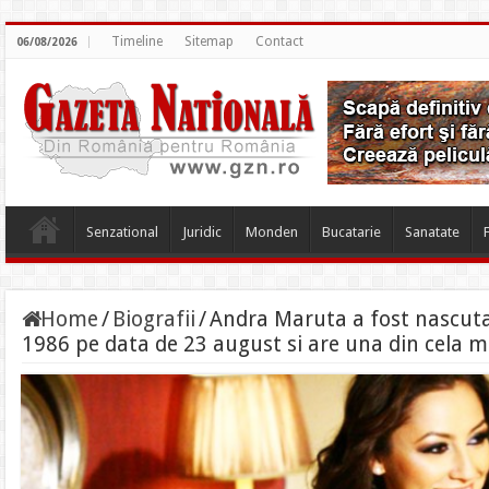
Timeline
Sitemap
Contact
06/08/2026
Senzational
Juridic
Monden
Bucatarie
Sanatate
Home
/
Biografii
/
Andra Maruta a fost nascuta
1986 pe data de 23 august si are una din cela m