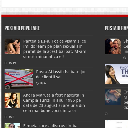
Postari Populare
Postari R
Partea a III-a. Tot ce visam si ce
Sh
imi doream pe plan sexual am
Ce
primit de la acest barbat. M-am
in
simtit minunat cu el!
19
Posta Atlassib Isi bate joc
de clientii sai.
6
Cr
Andra Maruta a fost nascuta in
Mi
Campia Turizi in anul 1986 pe
pe
data de 23 august si are una din
di
cela mai bune voci din tara
5
Femeia care a distrus limba