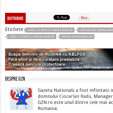
Distribuie
Etichete
CAND S-A NASCUT ANDRA MARUTA
CATI ANI ARE ANDRA MA
UNDE S-A NASCUT ANDRA MARUTA
VARSTA ANDRA MARUTA
Despre gzn
Gazeta Natională a fost infiintată i
domnului
Ciocarlan Radu
, Manager 
GZN.ro este unul dintre cele mai ac
Romania.