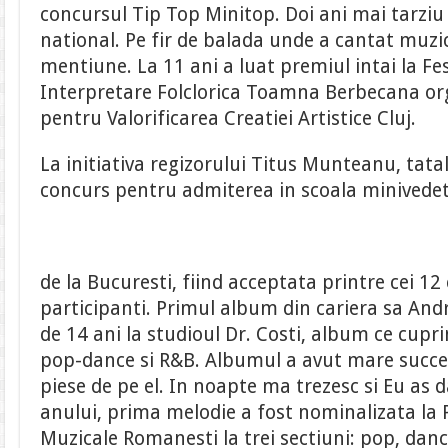
concursul Tip Top Minitop. Doi ani mai tarziu
national. Pe fir de balada unde a cantat muz
mentiune. La 11 ani a luat premiul intai la Fe
Interpretare Folclorica Toamna Berbecana or
pentru Valorificarea Creatiei Artistice Cluj.
La initiativa regizorului Titus Munteanu, tatal
concurs pentru admiterea in scoala minivedet
de la Bucuresti, fiind acceptata printre cei 12 
participanti. Primul album din cariera sa Andra
de 14 ani la studioul Dr. Costi, album ce cupri
pop-dance si R&B. Albumul a avut mare succ
piese de pe el. In noapte ma trezesc si Eu as d
anului, prima melodie a fost nominalizata la P
Muzicale Romanesti la trei sectiuni: pop, danc