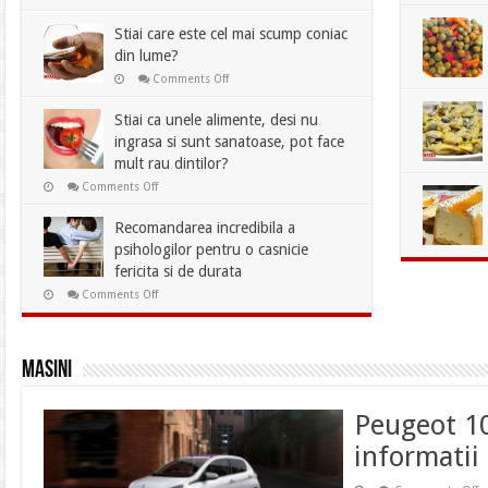
Dieta
care
face
Stiai care este cel mai scump coniac
minuni!
din lume?
Dai
jos
on
Comments Off
11
Stiai
cm
care
din
este
Stiai ca unele alimente, desi nu
talie
cel
in
ingrasa si sunt sanatoase, pot face
mai
cel
scump
mult rau dintilor?
mai
coniac
scurt
din
on
Comments Off
timp!
lume?
Stiai
ca
unele
Recomandarea incredibila a
alimente,
psihologilor pentru o casnicie
desi
nu
fericita si de durata
ingrasa
si
on
Comments Off
sunt
Recomandarea
sanatoase,
incredibila
pot
a
face
psihologilor
mult
pentru
Masini
rau
o
dintilor?
casnicie
fericita
si
Peugeot 10
de
durata
informatii 