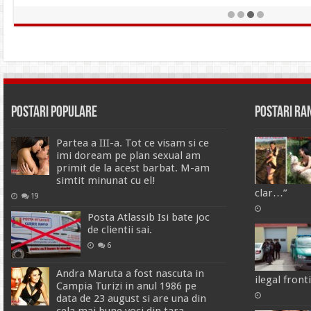
vedetă porno”
Postari Populare
Postari R
Partea a III-a. Tot ce visam si ce
imi doream pe plan sexual am
primit de la acest barbat. M-am
simtit minunat cu el!
clar…”
19
Posta Atlassib Isi bate joc
de clientii sai.
6
Andra Maruta a fost nascuta in
ilegal front
Campia Turizi in anul 1986 pe
data de 23 august si are una din