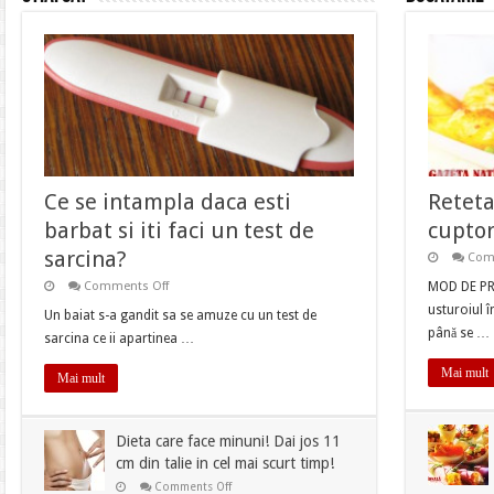
Ce se intampla daca esti
Reteta
barbat si iti faci un test de
cupto
sarcina?
Com
on
Comments Off
MOD DE PRE
Ce
usturoiul î
se
Un baiat s-a gandit sa se amuze cu un test de
intampla
până se …
sarcina ce ii apartinea …
daca
esti
barbat
Mai mult
Mai mult
si
iti
faci
un
Dieta care face minuni! Dai jos 11
test
de
cm din talie in cel mai scurt timp!
sarcina?
on
Comments Off