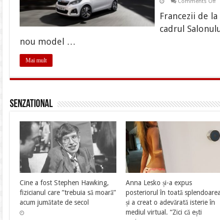
o
Comments Off
P
1
Francezii de l
i
si
cadrul Salonul
i
of
nou model …
Mai mult
Senzational
Cine a fost Stephen Hawking,
Anna Lesko și-a expus
fizicianul care ”trebuia să moară”
posteriorul în toată splendoare
acum jumătate de secol
și a creat o adevărată isterie în
mediul virtual. “Zici că ești