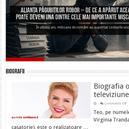
Alianța Păgubiților ROBOR – De ce a apărut aceas
poate deveni una dintre cele mai importante mișc
În ultimii ani, milioane de români au suportat costurile unor
Biografii
Biografia 
televiziun
o
Comments Off
B
o
Teo, pe numele
d
t
Virginia Tranda
T
T
casatorie), este o realizatoare …