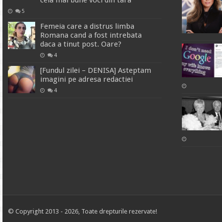
cela mai bune voci din tara
5
Femeia care a distrus limba
Romana cand a fost intrebata
daca a tinut post. Oare?
4
[Fundul zilei – DENISA] Asteptam
imagini pe adresa redactiei
4
© Copyright 2013 - 2026, Toate drepturile rezervate!