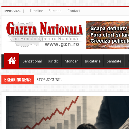
Timeline
Sitemap
Contact
09/08/2026
Senzational
Juridic
Monden
Bucatarie
Sanatate
Breaking News
STOP JOCURILOR DE NOROC ÎN ROMÂNIA – oraș