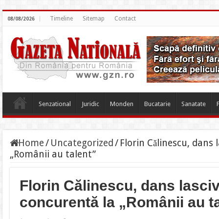
Timeline
Sitemap
Contact
08/08/2026
Senzational
Juridic
Monden
Bucatarie
Sanatate
Home
/
Uncategorized
/
Florin Călinescu, dans 
„Românii au talent”
Florin Călinescu, dans lasci
concurentă la „Românii au t