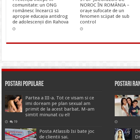
comunitate: un ONG
NOROC ÎN ROMÂNIA –
românesc încearcă să
orașe sufocate de un
apropie educația antidrog
fenomen scăpat de sub
de adolescenții din Rahova
control
Postari Populare
Postari R
Partea a III-a. Tot ce visam si ce
imi doream pe plan sexual am
primit de la acest barbat. M-am
simtit minunat cu el!
19
Posta Atlassib Isi bate joc
De
de clientii sai.
Dr