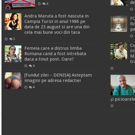
de
6
Andra Maruta a fost nascuta in
FO
Campia Turizi in anul 1986 pe
Ro
data de 23 august si are una din
pe
cela mai bune voci din tara
5
C
Femeia care a distrus limba
om
Romana cand a fost intrebata
MI
daca a tinut post. Oare?
tr
4
[Fundul zilei – DENISA] Asteptam
imagini pe adresa redactiei
4
şi picioarel