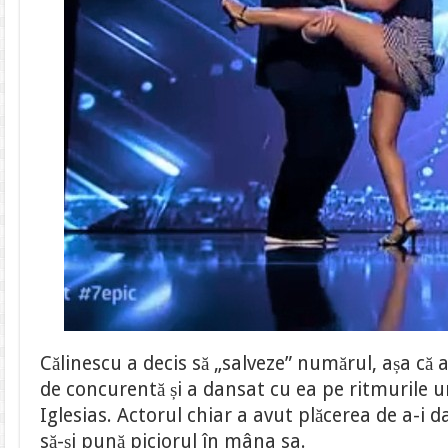
Călinescu a decis să „salveze” numărul, așa că 
de concurentă și a dansat cu ea pe ritmurile u
Iglesias. Actorul chiar a avut plăcerea de a-i d
să-și pună piciorul în mâna sa.