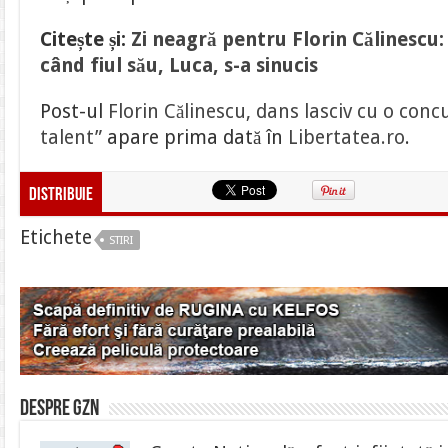
Citește și:
Zi neagră pentru Florin Călinescu:
când fiul său, Luca, s-a sinucis
Post-ul
Florin Călinescu, dans lasciv cu o con
talent”
apare prima dată în
Libertatea.ro
.
Distribuie
Etichete
STIRI
Despre gzn