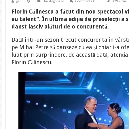
on
gzn
Uncategorized
Comments Off
429 Vizuali
Florin
Călinescu,
Florin Călinescu a făcut din nou spectacol v
dans
lasciv
au talent”. În ultima ediție de preselecții a 
cu
o
danst lasciv alături de o concurentă.
concurentă
la
„Românii
Dacă într-un sezon trecut concurenta în vârstă
au
talent”
pe Mihai Petre să danseze cu ea și chiar i-a ofer
luat prin surprindere, de această dată, atenția
Florin Călinescu.