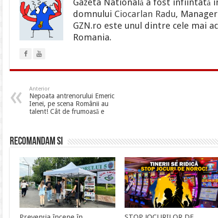
Gazeta Natională a fost infiintată i
domnului
Ciocarlan Radu
, Manager 
GZN.ro este unul dintre cele mai ac
Romania.
Anterior
Nepoata antrenorului Emeric
Ienei, pe scena Românii au
talent! Cât de frumoasă e
Recomandam si
Prevenția începe în
STOP JOCURILOR DE