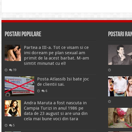
Postari Populare
Postari R
Partea a III-a. Tot ce visam si ce
imi doream pe plan sexual am
primit de la acest barbat. M-am
simtit minunat cu el!
19
Posta Atlassib Isi bate joc
de clientii sai.
6
Andra Maruta a fost nascuta in
Campia Turizi in anul 1986 pe
data de 23 august si are una din
cela mai bune voci din tara
5