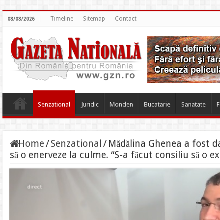
Timeline
Sitemap
Contact
08/08/2026
Senzational
Juridic
Monden
Bucatarie
Sanatate
F
Home
/
Senzational
/
Mădălina Ghenea a fost dat
să o enerveze la culme. “S-a făcut consiliu să o e