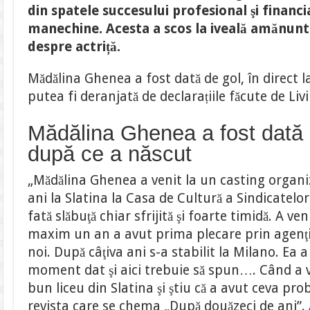
fost
din spatele succesului profesional şi financ
dată
de
manechine. Acesta a scos la iveală amănunte
gol.
Declarațiile
despre actriță.
lui
o
să
Mădălina Ghenea a fost dată de gol, în direct 
o
enerveze
putea fi deranjată de declarațiile făcute de Liv
la
culme.
“S-
a
Mădălina Ghenea a fost dată 
făcut
consiliu
după ce a născut
să
o
exmatriculeze”
„Mădălina Ghenea a venit la un casting organi
ani la Slatina la Casa de Cultură a Sindicatel
fată slăbuţă chiar sfrijită şi foarte timidă. A ven
maxim un an a avut prima plecare prin agenţ
noi. După câţiva ani s-a stabilit la Milano. Ea 
moment dat şi aici trebuie să spun…. Când a ve
bun liceu din Slatina şi ştiu că a avut ceva pr
revista care se chema „După douăzeci de ani”. A