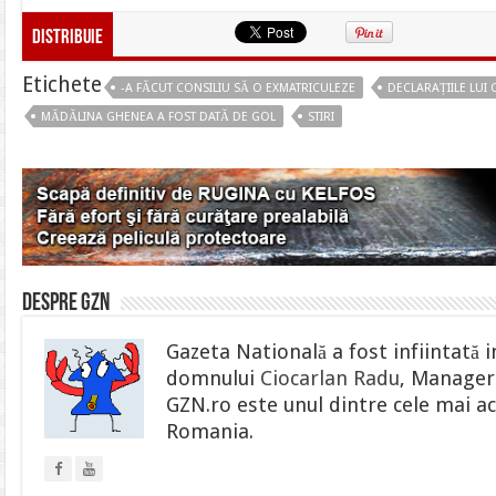
Distribuie
Etichete
-A FĂCUT CONSILIU SĂ O EXMATRICULEZE
DECLARAȚIILE LUI
MĂDĂLINA GHENEA A FOST DATĂ DE GOL
STIRI
Despre gzn
Gazeta Natională a fost infiintată i
domnului
Ciocarlan Radu
, Manager 
GZN.ro este unul dintre cele mai ac
Romania.