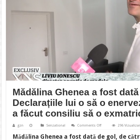
Mădălina Ghenea a fost dată 
Declarațiile lui o să o enerve
a făcut consiliu să o exmatr
on
gzn
Senzational
Comments Off
296 Vizualizar
Mădălina
Ghenea
Mădălina Ghenea a fost dată de gol, de cătr
a