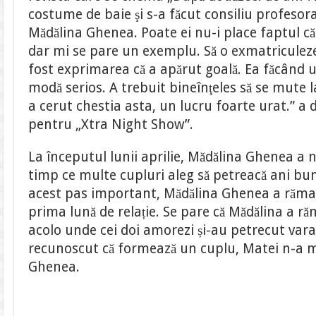
costume de baie şi s-a făcut consiliu profesor
Mădălina Ghenea. Poate ei nu-i place faptul că
dar mi se pare un exemplu. Să o exmatriculeze
fost exprimarea că a apărut goală. Ea făcând u
modă serios. A trebuit bineînţeles să se mute la
a cerut chestia asta, un lucru foarte urat.” a 
pentru „Xtra Night Show”.
La începutul lunii aprilie, Mădălina Ghenea a n
timp ce multe cupluri aleg să petreacă ani bu
acest pas important, Mădălina Ghenea a rămas
prima lună de relație. Se pare că Mădălina a răm
acolo unde cei doi amorezi și-au petrecut var
recunoscut că formează un cuplu, Matei n-a m
Ghenea.