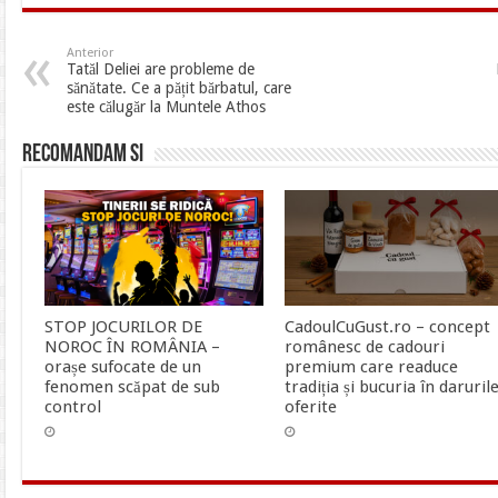
Anterior
Tatăl Deliei are probleme de
sănătate. Ce a pățit bărbatul, care
este călugăr la Muntele Athos
Recomandam si
STOP JOCURILOR DE
CadoulCuGust.ro – concept
NOROC ÎN ROMÂNIA –
românesc de cadouri
orașe sufocate de un
premium care readuce
fenomen scăpat de sub
tradiția și bucuria în daruril
control
oferite