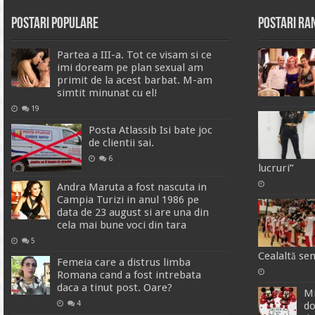
Postari Populare
Postari R
Partea a III-a. Tot ce visam si ce
imi doream pe plan sexual am
primit de la acest barbat. M-am
simtit minunat cu el!
19
Posta Atlassib Isi bate joc
de clientii sai.
6
lucruri”
Andra Maruta a fost nascuta in
Campia Turizi in anul 1986 pe
data de 23 august si are una din
cela mai bune voci din tara
5
Cealaltă sem
Femeia care a distrus limba
Romana cand a fost intrebata
daca a tinut post. Oare?
Mi
4
do