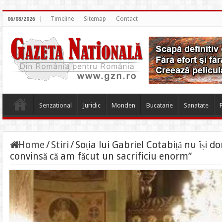
Timeline
Sitemap
Contact
06/08/2026
Senzational
Juridic
Monden
Bucatarie
Sanatate
Home
/
Stiri
/
Soția lui Gabriel Cotabiță nu își do
convinsă că am făcut un sacrificiu enorm”