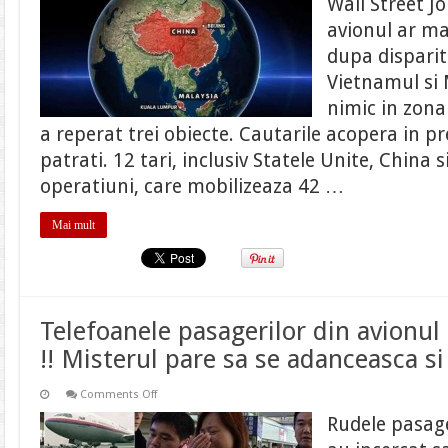
Wall Street J
Airlines
ar
avionul ar ma
mai
fi
dupa disparit
ramas
in
Vietnamul si 
aer
timp
nimic in zona 
de
a reperat trei obiecte. Cautarile acopera in 
4
ore
patrati. 12 tari, inclusiv Statele Unite, China s
de
la
operatiuni, care mobilizeaza 42 …
diparitia
sa
de
pe
Mai mult
ecranele
radarelor
Telefoanele pasagerilor din avionul
!! Misterul pare sa se adanceasca si
on
Comments Off
Telefoanele
pasagerilor
Rudele pasage
din
avionul