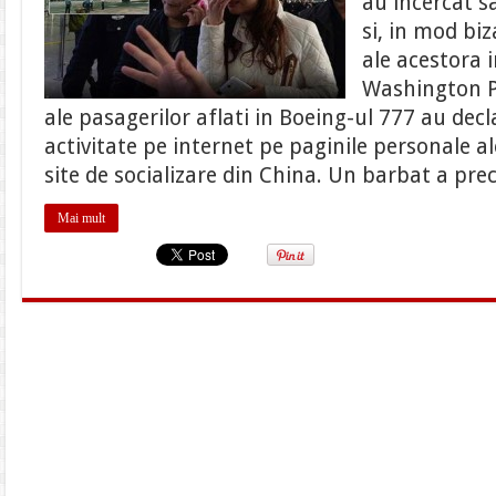
au incercat sa
disparut
inca
si, in mod bi
suna
!!
ale acestora i
Misterul
pare
Washington P
sa
ale pasagerilor aflati in Boeing-ul 777 au dec
se
adanceasca
activitate pe internet pe paginile personale al
si
mai
site de socializare din China. Un barbat a pre
tare
Mai mult