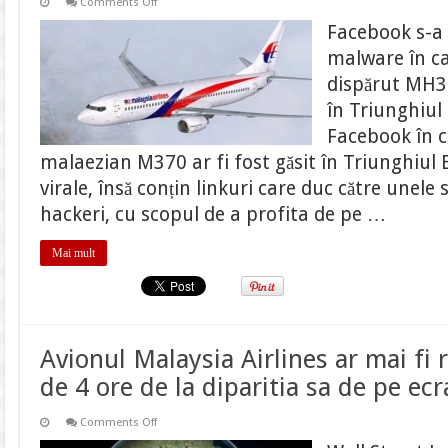
on
Comments Off
Avionul
disparut
Facebook s-a
MH370
a
malware în ca
fost
descoperit
dispărut MH37
in
Triunghiul
în Triunghiul
Bermudelor
Facebook în c
malaezian M370 ar fi fost găsit în Triunghiul
virale, însă conțin linkuri care duc către unele
hackeri, cu scopul de a profita de pe …
Mai mult
Avionul Malaysia Airlines ar mai fi
de 4 ore de la diparitia sa de pe ec
on
Comments Off
Avionul
Malaysia