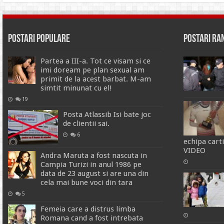
Postari Populare
Postari R
Partea a III-a. Tot ce visam si ce
imi doream pe plan sexual am
primit de la acest barbat. M-am
simtit minunat cu el!
19
Posta Atlassib Isi bate joc
de clientii sai.
6
echipa carti
VIDEO
Andra Maruta a fost nascuta in
Campia Turizi in anul 1986 pe
data de 23 august si are una din
cela mai bune voci din tara
5
Femeia care a distrus limba
Romana cand a fost intrebata