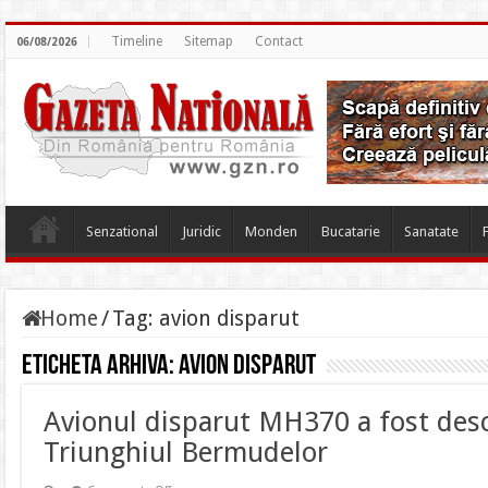
Timeline
Sitemap
Contact
06/08/2026
Senzational
Juridic
Monden
Bucatarie
Sanatate
Home
/
Tag:
avion disparut
Eticheta arhiva:
avion disparut
Avionul disparut MH370 a fost desc
Triunghiul Bermudelor