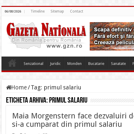
Timeline
Sitemap
Contact
06/08/2026
Senzational
Juridic
Monden
Bucatarie
Sanatate
Home
/
Tag:
primul salariu
Eticheta arhiva:
primul salariu
Maia Morgenstern face dezvaluiri de
si-a cumparat din primul salariu