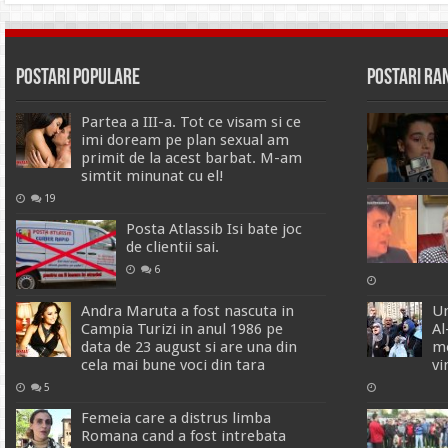
Postari Populare
Postari R
Partea a III-a. Tot ce visam si ce
imi doream pe plan sexual am
primit de la acest barbat. M-am
simtit minunat cu el!
19
Posta Atlassib Isi bate joc
de clientii sai.
6
Andra Maruta a fost nascuta in
Un
Campia Turizi in anul 1986 pe
Al
data de 23 august si are una din
mo
cela mai bune voci din tara
vi
5
Femeia care a distrus limba
Romana cand a fost intrebata