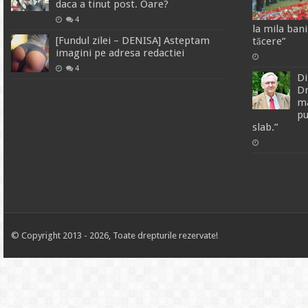
daca a tinut post. Oare?
4
la mila ban
[Fundul zilei – DENISA] Asteptam
tăcere”
imagini pe adresa redactiei
4
Di
Dr
ma
pu
slab.”
© Copyright 2013 - 2026, Toate drepturile rezervate!