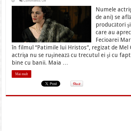
on
Comments Off
Maia
Morgenstern
Numele actri
face
dezvaluiri
de ani) se afl
despre
viata
producători şi
sa
si
care au aprec
ce
si-
Fecioarei Mar
a
în filmul “Patimile lui Hristos”, regizat de Mel
cumparat
din
actriţa nu se ruşinează cu trecutul ei şi cu fap
primul
salariu
bine cu banii. Maia …
Mai mult