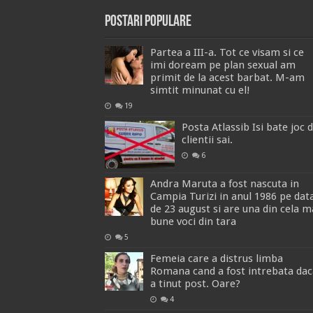
Postari Populare
Partea a III-a. Tot ce visam si ce
imi doream pe plan sexual am
primit de la acest barbat. M-am
simtit minunat cu el!
19
Posta Atlassib Isi bate joc 
clientii sai.
6
Andra Maruta a fost nascuta in
Campia Turizi in anul 1986 pe dat
de 23 august si are una din cela m
bune voci din tara
5
Femeia care a distrus limba
Romana cand a fost intrebata dac
a tinut post. Oare?
4