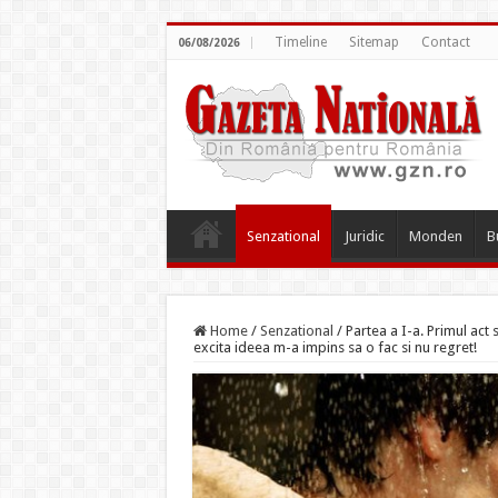
Timeline
Sitemap
Contact
06/08/2026
Senzational
Juridic
Monden
B
Home
/
Senzational
/
Partea a I-a. Primul act 
excita ideea m-a impins sa o fac si nu regret!