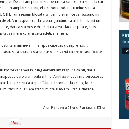
 eu la el. Deja eram putin trista pentru ca se apropia statia la care
ermina. Intamplare sau nu, el a coborat odata cu mine si m-a
ld. Offf, ramasesem blocata, sincer nu stiam ce sa raspund nu
m de el. Am raspuns ca da, vreau, gandind ca ar fi binevenit un
opiere, dar ca sta peste drum si ca vrea, daca se poate, sa isi
vitat sa merg cu el si ce credeti, am mers.
unostinta si am ne-am mai spus cate ceva despre noi…
 in casa. Mi-a spus ca sta singur si am vazut ca are o casa foarte
au loc pe canapea in living evident am raspuns ca nu, dar a
anapeaua de piele moale si fina. A intrebat daca ma serveste cu
icat fata pentru ca a spus:”Uite telecomanda acolo, fa-te
 imi fac un dus.” Am stat cuminte si m-am uitat la desene
Vezi
Partea a II-a
si
Partea a III-a