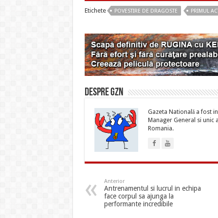
Etichete
POVESTIRE DE DRAGOSTE
PRIMUL AC
Despre gzn
Gazeta Natională a fost inf
Manager General si unic ac
Romania.
Anterior
Antrenamentul si lucrul in echipa
face corpul sa ajunga la
performante incredibile