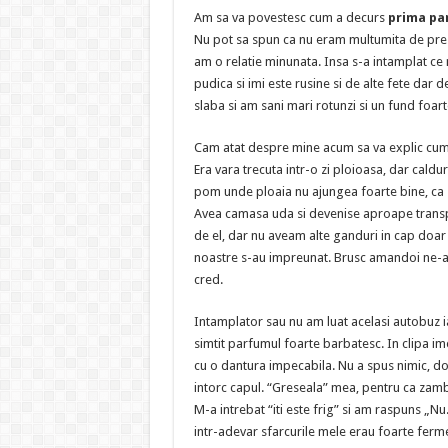
Am sa va povestesc cum a decurs
prima par
Nu pot sa spun ca nu eram multumita de prest
am o relatie minunata. Insa s-a intamplat ce
pudica si imi este rusine si de alte fete dar
slaba si am sani mari rotunzi si un fund foar
Cam atat despre mine acum sa va explic cum
Era vara trecuta intr-o zi ploioasa, dar cald
pom unde ploaia nu ajungea foarte bine, ca s
Avea camasa uda si devenise aproape transpa
de el, dar nu aveam alte ganduri in cap doar ca 
noastre s-au impreunat. Brusc amandoi ne-am 
cred.
Intamplator sau nu am luat acelasi autobuz i
simtit parfumul foarte barbatesc. In clipa i
cu o dantura impecabila. Nu a spus nimic, d
intorc capul. “Greseala” mea, pentru ca zambe
M-a intrebat “iti este frig” si am raspuns „Nu
intr-adevar sfarcurile mele erau foarte ferme 