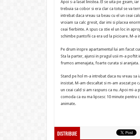
Apoi s-a lasat linistea. El se uita pe geam, iar
trebuia sa cobor si era clar ca totul se va t
intrebat daca vreau sa beau cu el un ceai ca
vroiam sa calc gresit, dar imi si placea enor
ceai fierbinte. A spus ca stie el un loc in apr
schimbe pantofii ca era ud la picioare. M-a in
Pe drum inspre apartamentul lui am facut c
Sta la parter, ajunsi in pragul usii m-a poftit
frumos amenajata, foarte curata si aranjata.
Stand pe hol m-a intrebat daca nu vreau sa i
insistat. M-am descaltat si m-am asezat pe c
un ceai cald si am raspuns ca nu. Apoi mi-a p
comoda ca eu ma lipsesc 10 minute pentru ca
animate.
Distribuie