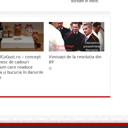
doream in mine.
lCuGust.ro – concept
Vinovații de la revolutia din
esc de cadouri
89′
um care readuce
ia și bucuria în darurile
e