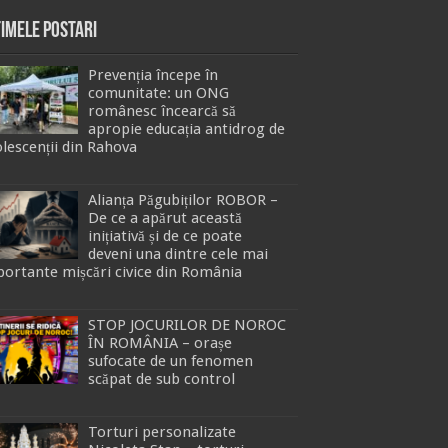
timele Postari
Prevenția începe în
comunitate: un ONG
românesc încearcă să
apropie educația antidrog de
lescenții din Rahova
Alianța Păgubiților ROBOR –
De ce a apărut această
inițiativă și de ce poate
deveni una dintre cele mai
ortante mișcări civice din România
STOP JOCURILOR DE NOROC
ÎN ROMÂNIA – orașe
sufocate de un fenomen
scăpat de sub control
Torturi personalizate