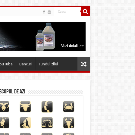
YouTube
Bancuri
Fundul zilei
copul de azi