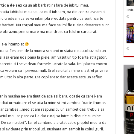
tida de sex
cu un alt barbat inafara de iubitul meu.
civi
atia iubitului meu sau ca nu il iubeam, ba din contra aveam si
 nu credeam ca se va intampla vreodata pentru ca sunt foarte
 de barbati. Nu corpul meu ma face sa imi fie rusine deoarece sunt
te obraznic prin urmare ma mandresc cu felul in care arat.
 s-a intamplat
uroasa. Iesisem de la munca si stand in statia de autobuz sub un
i asa eram uda pana la piele, am vazut un tip foarte atragator.
renta si i se vedeau formele lucrate la sala. Imi placea enorm
vroiam sa il privesc mult. Si el se uita la mine si astfel privirile
uitat in alta parte. Era copilaresc dar acesta este un reflex
ar in masina ne-am tinut de aceiasi bara, ocazie cu care i-am
mediat urmatoare el se uita la mine si imi zambea foarte frumos
oar zambea. Imediat am raspuns cu un zambet desi trebuia sa
tul meu se pare ca i-a dat curaj sa intre in discutie cu mine…
. De ce intrebi?”. Iar el zambind a aratat catre pieptul meu si da
si evidente prin tricoul ud. Rusinata am zambit in coltul gurii.