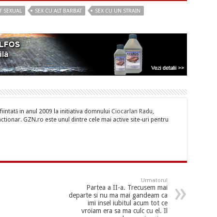
T SEXUAL
SEX CU ALT BARBAT
SEX CU UN STRAIN
iintată in anul 2009 la initiativa domnului
Ciocarlan Radu
,
tionar. GZN.ro este unul dintre cele mai active site-uri pentru
Urmatorul
Partea a II-a. Trecusem mai
departe si nu ma mai gandeam ca
imi insel iubitul acum tot ce
vroiam era sa ma culc cu el. Il