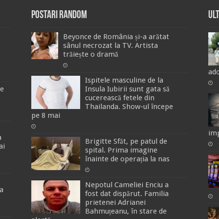
Postari Random
Ul
Beyonce de România și-a arătat
sânul necrozat la TV. Artista
trăiește o dramă
ado
Ispitele masculine de la
de
Insula Iubirii sunt gata să
cucerească fetele din
Thailanda. Show-ul începe
pe 8 mai
imp
a
Brigitte Sfăt, pe patul de
ai
spital. Prima imagine
înainte de operația la nas
Nepotul Cameliei Enciu a
a
fost dat dispărut. Familia
prietenei Adrianei
Bahmuțeanu, în stare de