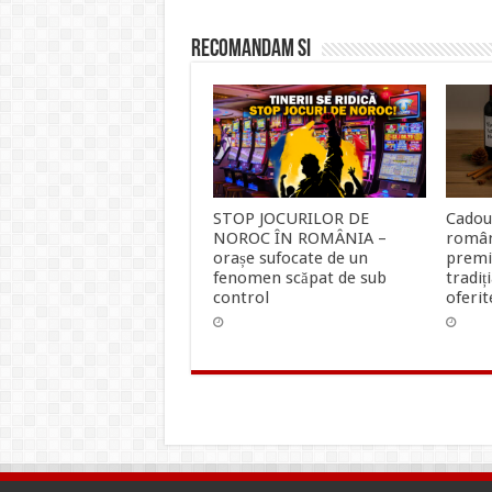
Recomandam si
STOP JOCURILOR DE
Cadou
NOROC ÎN ROMÂNIA –
român
orașe sufocate de un
premi
fenomen scăpat de sub
tradiț
control
oferit