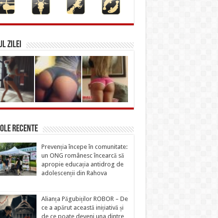
L ZILEI
ole recente
Prevenția începe în comunitate:
un ONG românesc încearcă să
apropie educația antidrog de
adolescenții din Rahova
Alianța Păgubiților ROBOR – De
ce a apărut această inițiativă și
de ce poate deveni una dintre