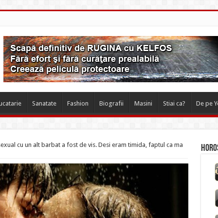
ucatarie
Sanatate
Fashion
Biografii
Masini
Stiai ca?
De pe 
sexual cu un alt barbat a fost de vis. Desi eram timida, faptul ca ma
Horos