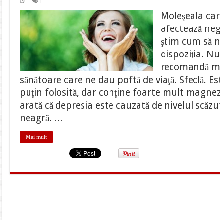
1
Moleşeala car
afectează nega
ştim cum să 
dispoziţia. Nu
recomandă ma
sănătoare care ne dau poftă de viaţă. Sfeclă. E
puţin folosită, dar conţine foarte mult magne
arată că depresia este cauzată de nivelul scăz
neagră. …
Mai mult