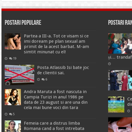
Postari Populare
Postari R
Partea a III-a. Tot ce visam si ce
imi doream pe plan sexual am
primit de la acest barbat. M-am
simtit minunat cu el!
și… trandafi
19
Posta Atlassib Isi bate joc
de clientii sai.
6
Andra Maruta a fost nascuta in
Campia Turizi in anul 1986 pe
Ce
data de 23 august si are una din
di
cela mai bune voci din tara
5
Femeia care a distrus limba
Romana cand a fost intrebata