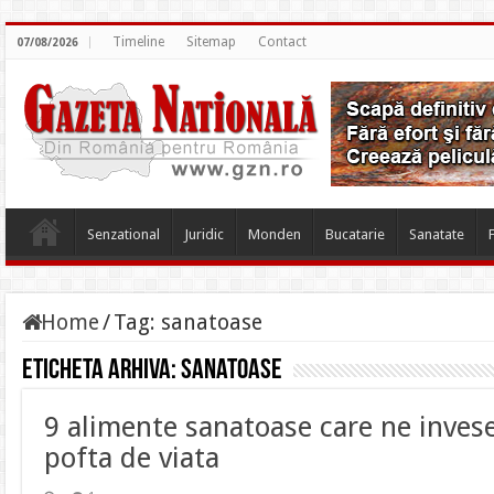
Timeline
Sitemap
Contact
07/08/2026
Senzational
Juridic
Monden
Bucatarie
Sanatate
Home
/
Tag:
sanatoase
Eticheta arhiva:
sanatoase
9 alimente sanatoase care ne invese
pofta de viata