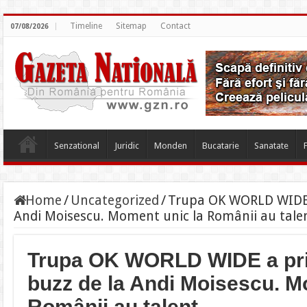
Timeline
Sitemap
Contact
07/08/2026
Senzational
Juridic
Monden
Bucatarie
Sanatate
Home
/
Uncategorized
/
Trupa OK WORLD WIDE a
Andi Moisescu. Moment unic la Românii au tale
Trupa OK WORLD WIDE a pri
buzz de la Andi Moisescu. M
Românii au talent