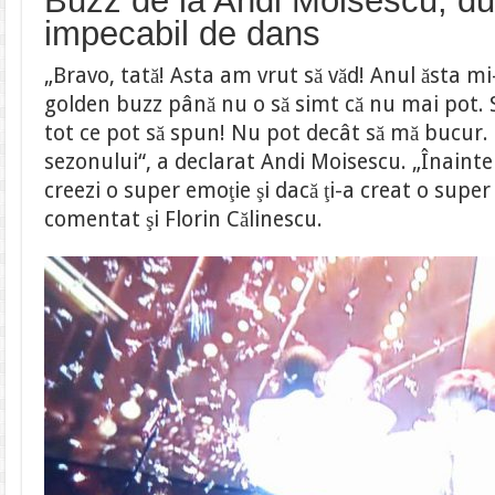
Buzz de la Andi Moisescu, d
impecabil de dans
„Bravo, tată! Asta am vrut să văd! Anul ăsta 
golden buzz până nu o să simt că nu mai pot. 
tot ce pot să spun! Nu pot decât să mă bucur. E
sezonului“, a declarat Andi Moisescu. „Înainte 
creezi o super emoţie şi dacă ţi-a creat o super
comentat şi Florin Călinescu.