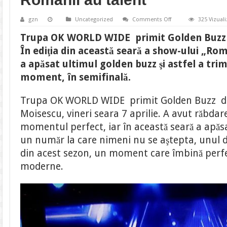
on
gzn
Uncategorized
Comments Off
325 Vizuali
Trupa
OK
Trupa OK WORLD WIDE primit Golden Buzz 
WORLD
WIDE
În ediţia din această seară a show-ului „Rom
a
primit
a apăsat ultimul golden buzz şi astfel a tri
golden
buzz
moment, în semifinală.
de
la
Andi
Trupa OK WORLD WIDE primit Golden Buzz din
Moisescu.
Moment
Moisescu, vineri seara 7 aprilie. A avut răbdare
unic
la
momentul perfect, iar în această seară a apă
Românii
au
un număr la care nimeni nu se aştepta, unul d
talent
din acest sezon, un moment care îmbină perfe
moderne.