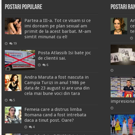
Postari Populare
Postari R
Partea a III-a. Tot ce visam si ce
An
imi doream pe plan sexual am
ce
primit de la acest barbat. M-am
te
simtit minunat cu el!
19
Posta Atlassib Isi bate joc
de clientii sai.
6
Andra Maruta a fost nascuta in
Campia Turizi in anul 1986 pe
data de 23 august si are una din
cela mai bune voci din tara
5
impresionat
Femeia care a distrus limba
Romana cand a fost intrebata
daca a tinut post. Oare?
4