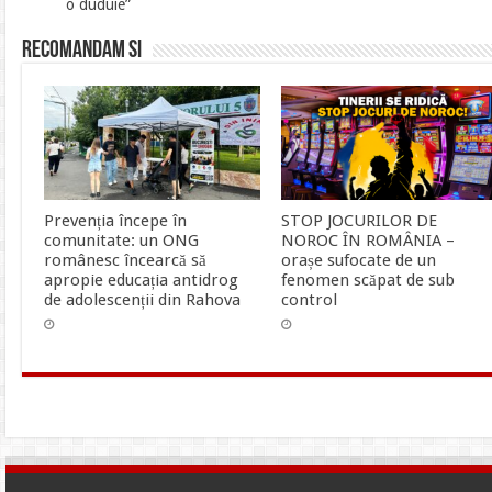
o duduie”
Recomandam si
Prevenția începe în
STOP JOCURILOR DE
comunitate: un ONG
NOROC ÎN ROMÂNIA –
românesc încearcă să
orașe sufocate de un
apropie educația antidrog
fenomen scăpat de sub
de adolescenții din Rahova
control