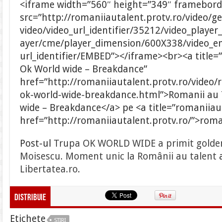
<iframe width=”560″ height=”349″ frameborde
src=”http://romaniiautalent.protv.ro/video/ge
video/video_url_identifier/35212/video_player_
ayer/cme/player_dimension/600X338/video_em
url_identifier/EMBED”></iframe><br><a title=
Ok World wide – Breakdance”
href=”http://romaniiautalent.protv.ro/video/
ok-world-wide-breakdance.html”>Romanii au 
wide – Breakdance</a> pe <a title=”romaniiau
href=”http://romaniiautalent.protv.ro/”>roma
Post-ul
Trupa OK WORLD WIDE a primit golden
Moisescu. Moment unic la Românii au talent
a
Libertatea.ro
.
Distribuie
Etichete
STIRI