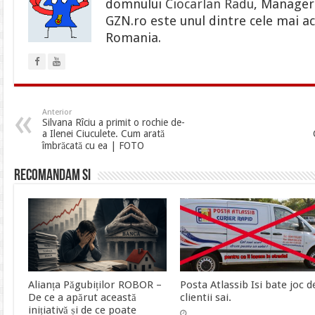
domnului
Ciocarlan Radu
, Manager 
GZN.ro este unul dintre cele mai ac
Romania.
Anterior
Silvana Rîciu a primit o rochie de-
a Ilenei Ciuculete. Cum arată
îmbrăcată cu ea | FOTO
Recomandam si
Alianța Păgubiților ROBOR –
Posta Atlassib Isi bate joc d
De ce a apărut această
clientii sai.
inițiativă și de ce poate