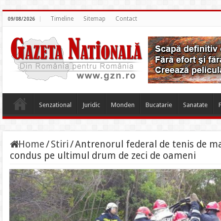
Timeline
Sitemap
Contact
09/08/2026
Senzational
Juridic
Monden
Bucatarie
Sanatate
Home
/
Stiri
/
Antrenorul federal de tenis de m
condus pe ultimul drum de zeci de oameni