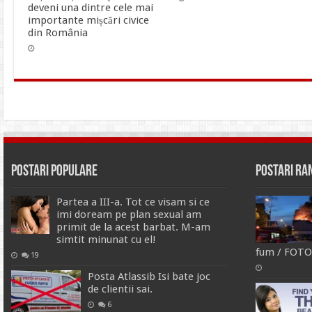
deveni una dintre cele mai
importante mișcări civice
din România
Postari Populare
Postari R
Partea a III-a. Tot ce visam si ce
imi doream pe plan sexual am
primit de la acest barbat. M-am
simtit minunat cu el!
fum / FOT
19
Posta Atlassib Isi bate joc
de clientii sai.
6