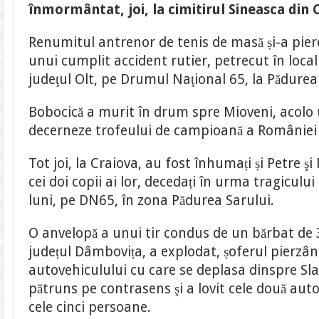
masă
înmormântat, joi, la cimitirul Sineasca din 
Mihai
Bobocică
a
Renumitul antrenor de tenis de masă și-a pierd
fost
condus
unui cumplit accident rutier, petrecut în local
pe
ultimul
judeţul Olt, pe Drumul Naţional 65, la Pădurea
drum
de
zeci
de
Bobocică a murit în drum spre Mioveni, acolo 
oameni
decerneze trofeului de campioană a României 
Tot joi, la Craiova, au fost înhumați și Petre şi
cei doi copii ai lor, decedați în urma tragicului
luni, pe DN65, în zona Pădurea Sarului.
O anvelopă a unui tir condus de un bărbat de 3
județul Dâmbovița, a explodat, șoferul pierzân
autovehiculului cu care se deplasa dinspre Sla
pătruns pe contrasens şi a lovit cele două aut
cele cinci persoane.