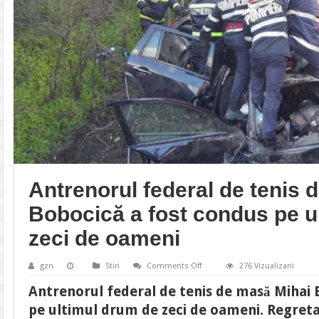
Antrenorul federal de tenis 
Bobocică a fost condus pe u
zeci de oameni
on
gzn
Stiri
Comments Off
276 Vizualizarii
Antrenorul
federal
Antrenorul federal de tenis de masă Mihai 
de
tenis
pe ultimul drum de zeci de oameni. Regreta
de