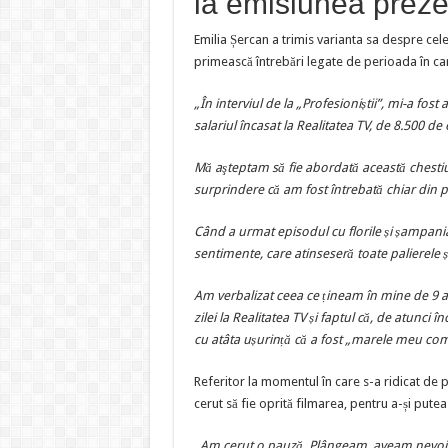
la emisiunea prez
Emilia Șercan a trimis varianta sa despre cele
primească întrebări legate de perioada în car
„
În interviul de la „Profesioniștii”, mi-a fos
salariul încasat la Realitatea TV, de 8.500 de
Mă aşteptam să fie abordată această chestiu
surprindere că am fost întrebată chiar din 
Când a urmat episodul cu florile și șampania
sentimente, care atinseseră toate palierele ș
Am verbalizat ceea ce țineam în mine de 9 an
zilei la Realitatea TV și faptul că, de atunc
cu atâta ușurință că a fost „marele meu c
Referitor la momentul în care s-a ridicat de p
cerut să fie oprită filmarea, pentru a-și putea
„Am cerut o pauză. Plângeam, aveam nevoie 