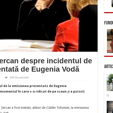
FUNDU
ercan despre incidentul de
Artic
entată de Eugenia Vodă
260 Vizualizarii
une
ul de la emisiunea prezentată de Eugenia
ilia
rcan
 momentul în care s-a ridicat de pe scaun și a părăsit
spre
cidentul
isiunea
Șercan a fost invitată, alături de Cătălin Tolontan, la emisiunea
ezentată