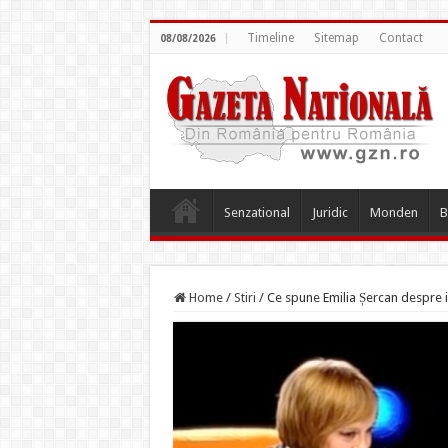
Timeline
Sitemap
Contact
08/08/2026
Senzational
Juridic
Monden
B
Home
/
Stiri
/
Ce spune Emilia Șercan despre 