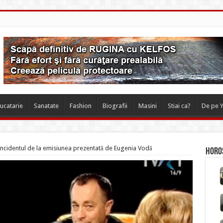
ucatarie
Sanatate
Fashion
Biografii
Masini
Stiai ca?
De pe 
incidentul de la emisiunea prezentată de Eugenia Vodă
Horos