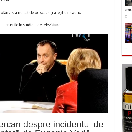
la TVR.
genia
dă
civi
lâns, s-a ridicat de pe scaun și a ieșit din cadru.
 lucruruile în studioul de televiziune.
rcan despre incidentul de