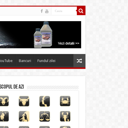
YouTube
Bancuri
Fundul zilei
copul de azi