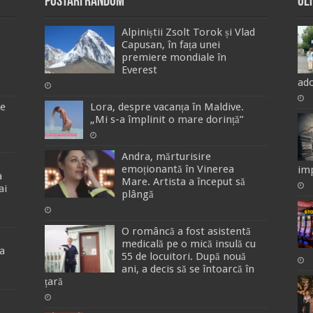
Postari Random
Ul
Alpiniștii Zsolt Torok și Vlad
Capusan, în fața unei
premiere mondiale în
Everest
ado
de
Lora, despre vacanța în Maldive.
„Mi s-a împlinit o mare dorință”
Andra, mărturisire
emoționantă în Vinerea
imp
a
Mare. Artista a început să
ai
plângă
O româncă a fost asistentă
medicală pe o mică insulă cu
a
55 de locuitori. După nouă
ani, a decis să se întoarcă în
țară