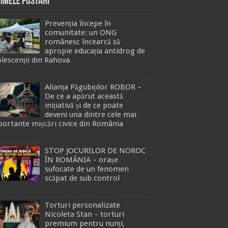
timele Postari
Prevenția începe în
comunitate: un ONG
românesc încearcă să
apropie educația antidrog de
lescenții din Rahova
Alianța Păgubiților ROBOR –
De ce a apărut această
inițiativă și de ce poate
deveni una dintre cele mai
ortante mișcări civice din România
STOP JOCURILOR DE NOROC
ÎN ROMÂNIA – orașe
sufocate de un fenomen
scăpat de sub control
Torturi personalizate
Nicoleta Stan – torturi
premium pentru nunți,