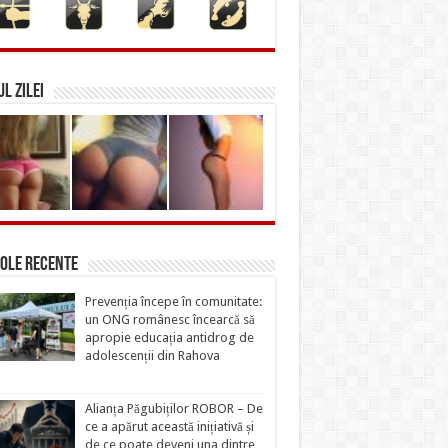
L ZILEI
ole recente
Prevenția începe în comunitate:
un ONG românesc încearcă să
apropie educația antidrog de
adolescenții din Rahova
Alianța Păgubiților ROBOR – De
ce a apărut această inițiativă și
de ce poate deveni una dintre