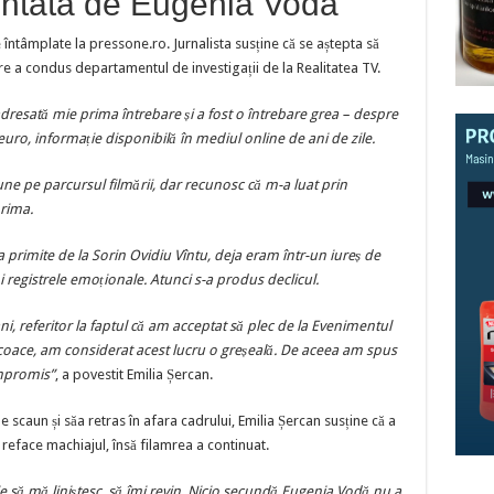
entată de Eugenia Vodă
 întâmplate la pressone.ro. Jurnalista susține că se aștepta să
e a condus departamentul de investigații de la Realitatea TV.
t adresată mie prima întrebare și a fost o întrebare grea – despre
 euro, informație disponibilă în mediul online de ani de zile.
ne pe parcursul filmării, dar recunosc că m-a luat prin
prima.
 primite de la Sorin Ovidiu Vîntu, deja eram într-un iureș de
i registrele emoționale. Atunci s-a produs declicul.
i, referitor la faptul că am acceptat să plec de la Evenimentul
i încoace, am considerat acest lucru o greșeală. De aceea am spus
ompromis”
, a povestit Emilia Șercan.
e scaun și săa retras în afara cadrului, Emilia Șercan susține că a
 reface machiajul, însă filamrea a continuat.
să mă liniștesc, să îmi revin. Nicio secundă Eugenia Vodă nu a