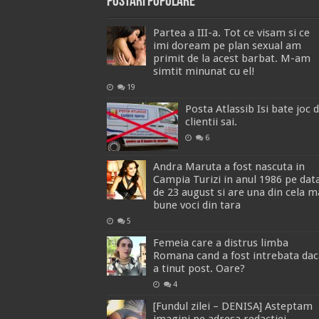
Postari Populare
Partea a III-a. Tot ce visam si ce
imi doream pe plan sexual am
primit de la acest barbat. M-am
simtit minunat cu el!
19
Posta Atlassib Isi bate joc 
clientii sai.
6
Andra Maruta a fost nascuta in
Campia Turizi in anul 1986 pe dat
de 23 august si are una din cela m
bune voci din tara
5
Femeia care a distrus limba
Romana cand a fost intrebata dac
a tinut post. Oare?
4
[Fundul zilei – DENISA] Asteptam