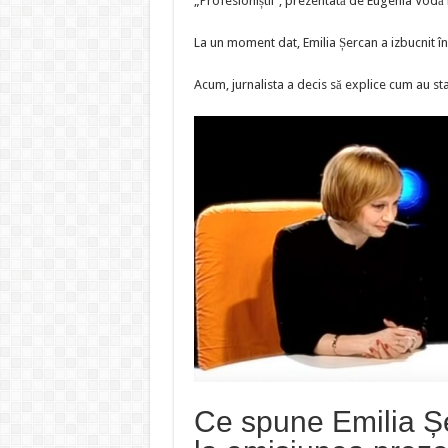
„Profesioniștii”, prezentată de Eugenia Vodă 
de
Eu
Vo
La un moment dat, Emilia Șercan a izbucnit în p
Acum, jurnalista a decis să explice cum au stat
Ce spune Emilia Șe