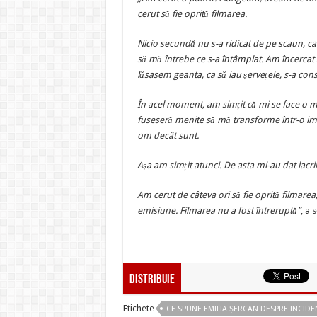
cerut să fie oprită filmarea.
Nicio secundă nu s-a ridicat de pe scaun, ca 
să mă întrebe ce s-a întâmplat. Am încercat
lăsasem geanta, ca să iau șervețele, s-a co
În acel moment, am simțit că mi se face o ma
fuseseră menite să mă transforme într-o imp
om decât sunt.
Așa am simțit atunci. De asta mi-au dat lacr
Am cerut de câteva ori să fie oprită filmarea,
emisiune. F
ilmarea nu a fost întreruptă”
, a 
Distribuie
Etichete
CE SPUNE EMILIA ȘERCAN DESPRE INCID