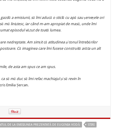
gazdă a emisiunii, să îmi aducă o sticlă cu apă sau șervețele ori
 să mă liniștesc, iar când m-am apropiat de masă, unde îmi
nsumat episodul văzut de toată lumea.
re nedreptate. Am simțit că atitudinea și tonul întrebărilor
ostoare. Că imaginea care îmi fusese construită arăta un alt
imile, de asta am spus ce am spus.
 ca să mă duc să îmi refac machiajul și să revin în
scris Emilia Șercan.
ENTUL DE LA EMISIUNEA PREZENTATĂ DE EUGENIA VODĂ
STIRI