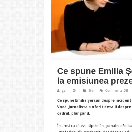
Ce spune Emilia Ș
la emisiunea prez
on
gzn
Stiri
Comments Off
Ce
sp
Ce spune Emilia Șercan despre incident
Em
Șe
Vodă. Jurnalista a oferit detalii despre
de
cadrul, plângând.
in
de
la
em
În urmă cu câteva săptămâni, jurnalista Emilia 
pr