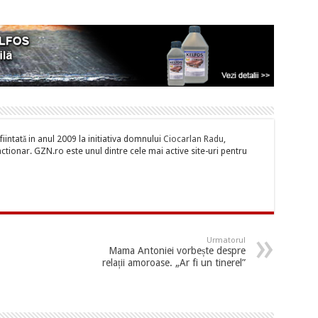
iintată in anul 2009 la initiativa domnului
Ciocarlan Radu
,
tionar. GZN.ro este unul dintre cele mai active site-uri pentru
Urmatorul
Mama Antoniei vorbește despre
relații amoroase. „Ar fi un tinerel”