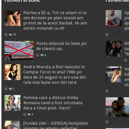
Postari Populare
Postari R
Partea a III-a. Tot ce visam si ce
Sp
imi doream pe plan sexual am
jo
primit de la acest barbat. M-am
aj
simtit minunat cu el!
pe
19
Posta Atlassib Isi bate joc
Ri
de clientii sai.
sa
“M
6
Andra Maruta a fost nascuta in
Ni
Campia Turizi in anul 1986 pe
ki
data de 23 august si are una din
an
cela mai bune voci din tara
să
5
Femeia care a distrus limba
Romana cand a fost intrebata
daca a tinut post. Oare?
4
[Fundul zilei – DENISA] Asteptam
imagini pe adresa redactiei