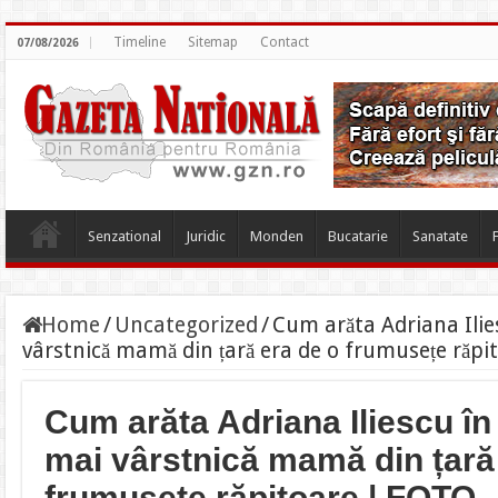
Timeline
Sitemap
Contact
07/08/2026
Senzational
Juridic
Monden
Bucatarie
Sanatate
Home
/
Uncategorized
/
Cum arăta Adriana Ilie
vârstnică mamă din țară era de o frumusețe răpi
Cum arăta Adriana Iliescu în
mai vârstnică mamă din țară
frumusețe răpitoare | FOTO