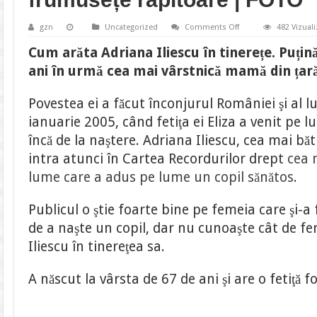
on
gzn
Uncategorized
Comments Off
482 Vizuali
Cum
arăta
Cum arăta Adriana Iliescu în tinerețe. Puțin
Adriana
Iliescu
ani în urmă cea mai vârstnică mamă din țară
în
tinerețe.
Cea
Povestea ei a făcut înconjurul României şi al l
mai
vârstnică
ianuarie 2005, când fetiţa ei Eliza a venit pe l
mamă
din
încă de la naştere. Adriana Iliescu, cea mai b
țară
era
intra atunci în Cartea Recordurilor drept
de
cea 
o
lume care a adus pe lume un copil sănătos
frumusețe
.
răpitoare
|
FOTO
Publicul o ştie foarte bine pe femeia care şi-a 
de a naşte un copil, dar nu cunoaşte cât de f
Iliescu în tinereţea sa.
A născut la vârsta de 67 de ani şi are o fetiţă 