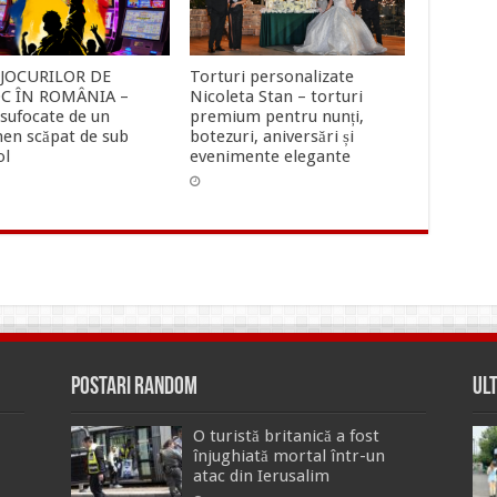
 JOCURILOR DE
Torturi personalizate
C ÎN ROMÂNIA –
Nicoleta Stan – torturi
 sufocate de un
premium pentru nunți,
en scăpat de sub
botezuri, aniversări și
ol
evenimente elegante
Postari Random
Ul
O turistă britanică a fost
înjughiată mortal într-un
atac din Ierusalim