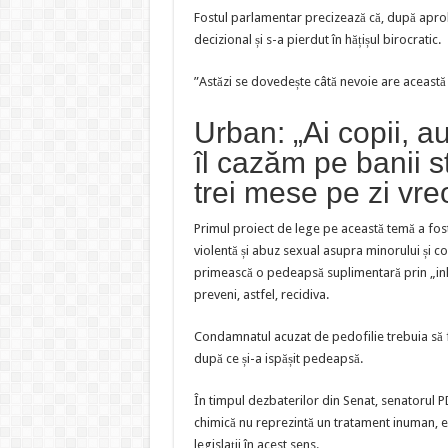
Fostul parlamentar precizează că, după aprob
decizional și s-a pierdut în hățișul birocratic.
”Astăzi se dovedește câtă nevoie are această 
Urban: „Ai copii, au
îl cazăm pe banii 
trei mese pe zi vre
Primul proiect de lege pe această temă a fost
violentă și abuz sexual asupra minorului și
primească o pedeapsă suplimentară prin „inh
preveni, astfel, recidiva.
Condamnatul acuzat de pedofilie trebuia să f
după ce și-a ispășit pedeapsă.
În timpul dezbaterilor din Senat, senatorul 
chimică nu reprezintă un tratament inuman, e
legislații în acest sens.