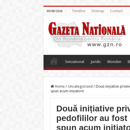
Timeline
Sitemap
Contact
09/08/2026
Senzational
Juridic
Monden
B
Home
/
Uncategorized
/
Două inițiative privi
spun acum inițiatorii
Două inițiative pr
pedofililor au fos
spun acum inițiato