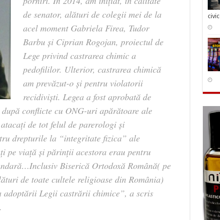
porniri. În 2014, am inițiat, în calitate
de senator, alături de colegii mei de la
civi
acel moment Gabriela Firea, Tudor
Barbu și Ciprian Rogojan, proiectul de
Lege privind castrarea chimic a
pedofililor. Ulterior, castrarea chimică
am prevăzut-o și pentru violatorii
recidiviști. Legea a fost aprobată de
, după conflicte cu ONG-uri apărătoare ale
acați de tot felul de parerologi și
ru drepturile la “integritate fizica” ale
ți pe viață și părinții acestora erau pentru
undară…Inclusiv Biserică Ortodoxă Română( pe
lături de toate cultele religioase din România)
a adoptării Legii castrării chimice”, a scris
.