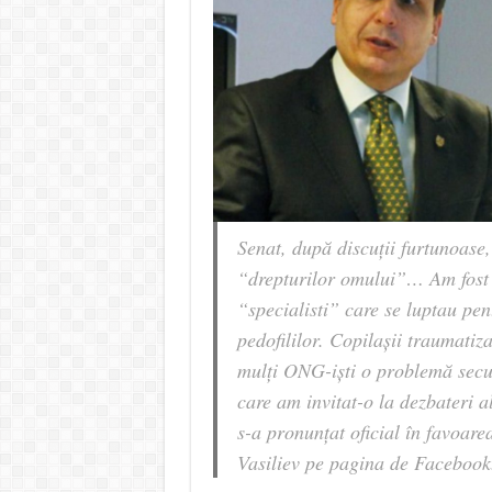
Senat, după discuții furtunoase
“drepturilor omului”… Am fost at
“specialisti” care se luptau pent
pedofililor. Copilașii traumatiza
mulți ONG-iști o problemă sec
care am invitat-o la dezbateri a
s-a pronunțat oficial în favoare
Vasiliev pe pagina de Facebook