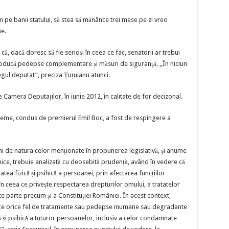
zăm pe banii statului, să stea să mănânce trei mese pe zi vreo
e.
, dacă doresc să fie serioși în ceea ce fac, senatorii ar trebui
troducă pedepse complementare și măsuri de siguranță. „În niciun
gul deputat”, preciza Țuțuianu atunci.
e Camera Deputaților, în iunie 2012, în calitate de for decizonal.
reme, condus de premierul Emil Boc, a fost de respingere a
ni de natura celor menționate în propunerea legislativă, și anume
ice, trebuie analizată cu deosebită prudență, având în vedere că
tea fizică și psihică a persoanei, prin afectarea funcțiilor
 ceea ce privește respectarea drepturilor omului, a tratatelor
e parte precum și a Constituției României. În acest context,
rzice orice fel de tratamente sau pedepse inumane sau degradante
 și psihică a tuturor persoanelor, inclusiv a celor condamnate