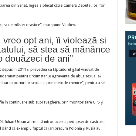
area din Senat, legea a plecat către Cameră Deputaților, for
țara de măsuri drastice”, mai spune Vasiliev.
 vreo opt ani, îi violează și
statului, să stea să mănânce
o douăzeci de ani”
 depus în 2011 și prevedea ca făptuitorul găsit vinovat de
 condamnat pentru circumstanțe agravante de abuz sexual să
ibarea pornirilor sexuale, prin metode chimice”, pentru a se
ie în continuare sub supraveghere, prin monitorizare GPS și
PDL Iulian Urban afirma că introducerea pedepsei de castrare
l dând că exemplu faptul că țări precum Polonia și Rusia au