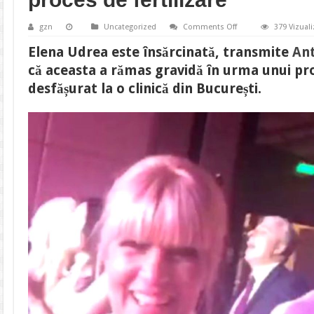
on
gzn
Uncategorized
Comments Off
379 Vizuali
Elena
Udrea
Elena Udrea este însărcinată, transmite
An
este
însărcinată?
că aceasta a rămas gravidă în urma unui pro
Fosta
deputată
desfășurat la o clinică din București.
ar
fi
rămas
gravidă
în
urma
unui
proces
de
fertilizare