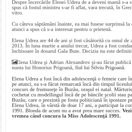
Despre încercările Elenei Udrea de a deveni mamă s-a scr
spus că fostul ministru s-ar fi aflat, vara trecută, în Grec
vitro.
Cu câteva săptămâni înainte, ea mai fusese surprinsă la o
atunci a spus că s-a interesat pentru o prietenă.
Elena Udrea are 44 de ani și fost căsătorită cu omul de 
2013. În luna martie a anului trecut, Udrea a fost conda
închisoare în dosarul Gala Bute. Decizia nu este definiti
Elena Udrea şi Adrian Alexandrov şi-au făcut publică 
nunta lui Honorius Prigoană
, fiul lui Silviu Prigoană.
Elena Udrea a fost încă din adolescenţă o femeie care în
pe atunci, ea s-a făcut remarcată încă din timpul liceului
concurs de frumuseţe în Buzău, oraşul ei natal. Mărturi
cochetat cu modellingul încă de pe băncile şcolii stau pa
Buzău, care o prezintă pe fosta politiciană în ipostaze 
Elena Udrea, în vârstă de doar 17 ani, a participat la c
1991. Blonda de acum nu a avut prea mare succes.
Vez
vremea când concura la Miss Adolescenţă 1991
.