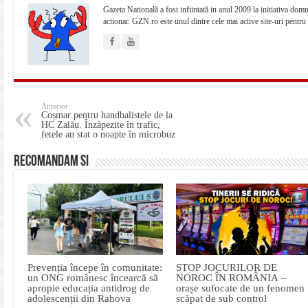
Gazeta Natională a fost infiintată in anul 2009 la initiativa dom
actionar. GZN.ro este unul dintre cele mai active site-uri pentr
Anterior
Coșmar pentru handbalistele de la
HC Zalău. Înzăpezite în trafic,
fetele au stat o noapte în microbuz
Recomandam si
Prevenția începe în comunitate:
STOP JOCURILOR DE
un ONG românesc încearcă să
NOROC ÎN ROMÂNIA –
apropie educația antidrog de
orașe sufocate de un fenomen
adolescenții din Rahova
scăpat de sub control