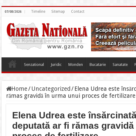
Timeline
Sitemap
Contact
07/08/2026
Senzational
Juridic
Monden
Bucatarie
Sanatate
Home
/
Uncategorized
/
Elena Udrea este însărc
rămas gravidă în urma unui proces de fertilizare
Elena Udrea este însărcinat
deputată ar fi rămas gravidă
proces de fertilizare