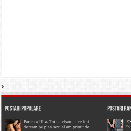
Postari Populare
Postari R
Partea a III-a. Tot ce visam si ce imi
EX
doream pe plan sexual am primit de
în