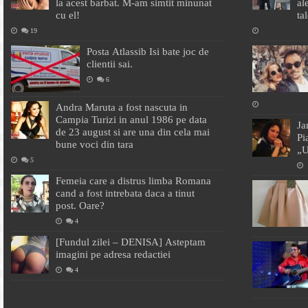
la acest barbat. M-am simtit minunat
al
cu el!
ta
19
Posta Atlassib Isi bate joc de
clientii sai.
6
Andra Maruta a fost nascuta in
Campia Turizi in anul 1986 pe data
Ja
de 23 august si are una din cela mai
Pi
bune voci din tara
„U
5
Femeia care a distrus limba Romana
cand a fost intrebata daca a tinut
post. Oare?
4
[Fundul zilei – DENISA] Asteptam
imagini pe adresa redactiei
4