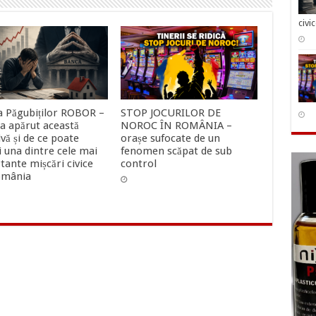
civi
ța Păgubiților ROBOR –
STOP JOCURILOR DE
 a apărut această
NOROC ÎN ROMÂNIA –
tivă și de ce poate
orașe sufocate de un
 una dintre cele mai
fenomen scăpat de sub
tante mișcări civice
control
omânia