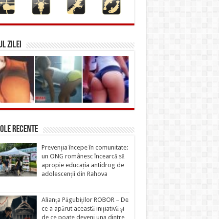
L ZILEI
ole recente
Prevenția începe în comunitate:
un ONG românesc încearcă să
apropie educația antidrog de
adolescenții din Rahova
Alianța Păgubiților ROBOR – De
ce a apărut această inițiativă și
de ce poate deveni una dintre