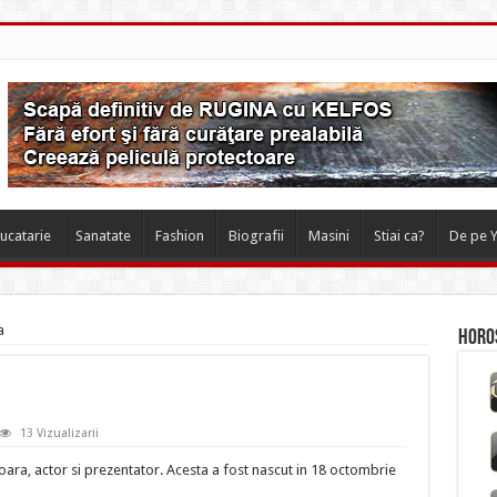
ucatarie
Sanatate
Fashion
Biografii
Masini
Stiai ca?
De pe 
a
Horos
13 Vizualizarii
ara, actor si prezentator. Acesta a fost nascut in 18 octombrie