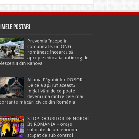
timele Postari
Prevenția începe în
comunitate: un ONG
românesc încearcă să
apropie educația antidrog de
lescenții din Rahova
Alianța Păgubiților ROBOR –
De ce a apărut această
inițiativă și de ce poate
deveni una dintre cele mai
ortante mișcări civice din România
STOP JOCURILOR DE NOROC
ÎN ROMÂNIA – orașe
sufocate de un fenomen
scăpat de sub control