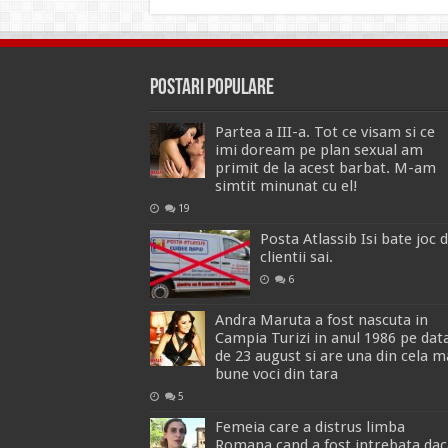
Postari Populare
Partea a III-a. Tot ce visam si ce
imi doream pe plan sexual am
primit de la acest barbat. M-am
simtit minunat cu el!
19
Posta Atlassib Isi bate joc 
clientii sai.
6
Andra Maruta a fost nascuta in
Campia Turizi in anul 1986 pe dat
de 23 august si are una din cela m
bune voci din tara
5
Femeia care a distrus limba
Romana cand a fost intrebata dac