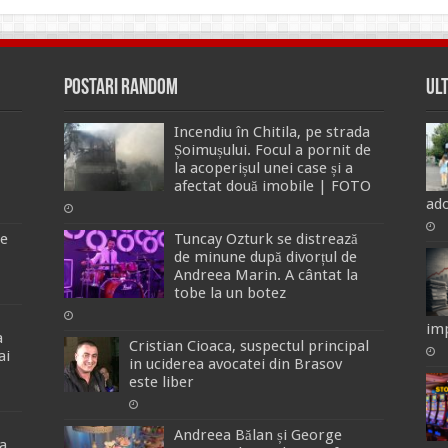
Postari Random
Ul
Incendiu în Chitila, pe strada
Șoimușului. Focul a pornit de
la acoperișul unei case și a
afectat două imobile | FOTO
ado
de
Tuncay Ozturk se distrează
de minune după divorțul de
Andreea Marin. A cântat la
tobe la un botez
imp
a
Cristian Cioaca, suspectul principal
ai
in uciderea avocatei din Brasov
este liber
Andreea Bălan și George
a