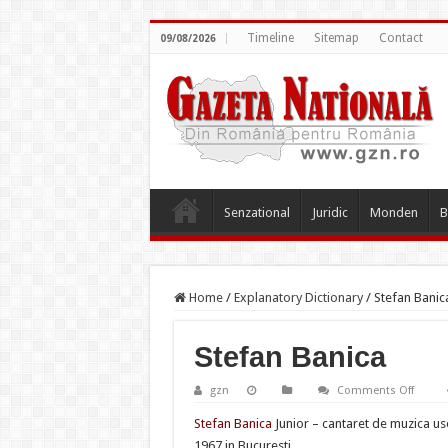
Timeline
Sitemap
Contact
09/08/2026
Senzational
Juridic
Monden
B
Home
/
Explanatory Dictionary
/
Stefan Banic
Stefan Banica
on
gzn
Comments Off
Stefan
Banica
Stefan Banica
Junior – cantaret de muzica uso
1967 in Bucuresti.