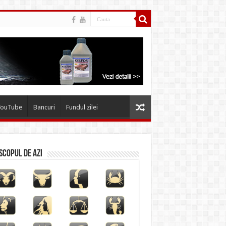
YouTube
Bancuri
Fundul zilei
copul de azi