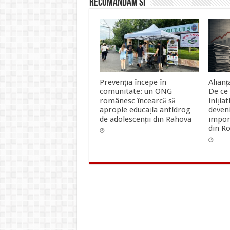
Recomandam si
Prevenția începe în
Alian
comunitate: un ONG
De ce
românesc încearcă să
iniția
apropie educația antidrog
deveni
de adolescenții din Rahova
impor
din R