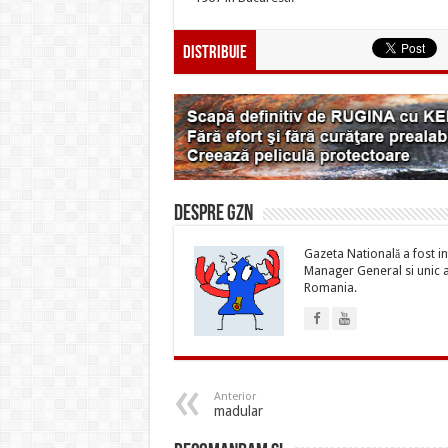
Distribuie
Despre gzn
Gazeta Natională a fost inf
Manager General si unic ac
Romania.
Anterior
madular