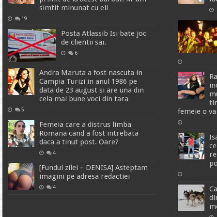
simtit minunat cu el!
19
Posta Atlassib Isi bate joc
de clientii sai.
6
Andra Maruta a fost nascuta in
Ra
Campia Turizi in anul 1986 pe
in
data de 23 august si are una din
mu
cela mai bune voci din tara
ti
5
femeie o va 
Femeia care a distrus limba
Romana cand a fost intrebata
Is
daca a tinut post. Oare?
ce
4
re
po
[Fundul zilei – DENISA] Asteptam
imagini pe adresa redactiei
4
Ca
di
mo