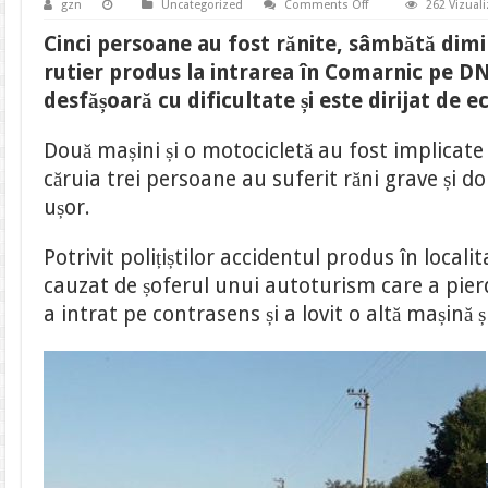
on
gzn
Uncategorized
Comments Off
262 Vizuali
FOTO|
Accident
Cinci persoane au fost rănite, sâmbătă dimi
la
intrarea
rutier produs la intrarea în Comarnic pe DN1
în
Comarnic
desfășoară cu dificultate și este dirijat de ec
pe
DN1.
Cinci
Două mașini și o motocicletă au fost implicate
persoane
au
căruia trei persoane au suferit răni grave și d
fost
rănite
ușor.
Potrivit polițiștilor accidentul produs în locali
cauzat de șoferul unui autoturism care a pier
a intrat pe contrasens și a lovit o altă mașină 