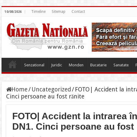
Timeline
Sitemap
Contact
10/08/2026
Senzational
Juridic
Monden
Bucatarie
Sanatate
Home
/
Uncategorized
/
FOTO| Accident la int
Cinci persoane au fost rănite
FOTO| Accident la intrarea 
DN1. Cinci persoane au fost 