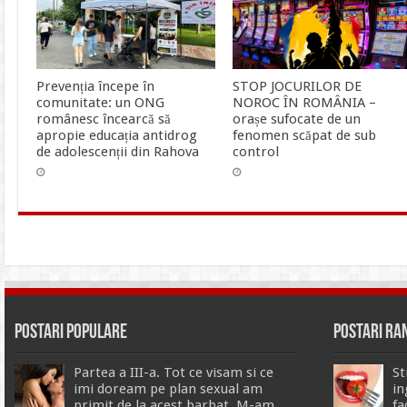
Prevenția începe în
STOP JOCURILOR DE
comunitate: un ONG
NOROC ÎN ROMÂNIA –
românesc încearcă să
orașe sufocate de un
apropie educația antidrog
fenomen scăpat de sub
de adolescenții din Rahova
control
Postari Populare
Postari R
Partea a III-a. Tot ce visam si ce
St
imi doream pe plan sexual am
in
primit de la acest barbat. M-am
fa