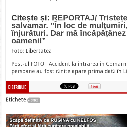
Citește și:
REPORTAJ/ Tristețe
salvamar. ”În loc de mulțumiri
înjurături. Dar mă încăpățânez
oameni!”
Foto: Libertatea
Post-ul
FOTO| Accident la intrarea în Comarni
persoane au fost rănite
apare prima dată în
L
Distribuie
Etichete
STIRI