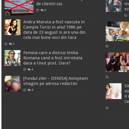
de clientii sai.
me
ez
6
Andra Maruta a fost nascuta in
Campia Turizi in anul 1986 pe
data de 23 august si are una din
cela mai bune voci din tara
5
Femeia care a distrus limba
Romana cand a fost intrebata
daca a tinut post. Oare?
4
[Fundul zilei – DENISA] Asteptam
imagini pe adresa redactiei
Si
4
vo
il
ca