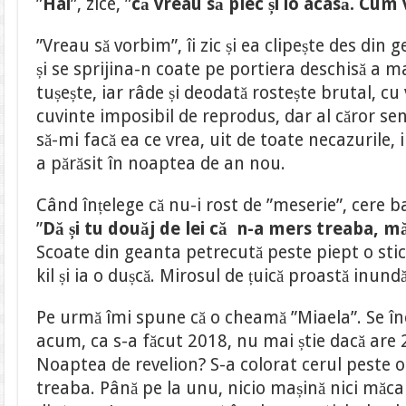
”
Hai
”, zice, ”
că vreau să plec și io acasă. Cum 
”Vreau să vorbim”, îi zic și ea clipește des din 
și se sprijina-n coate pe portiera deschisă a ma
tușește, iar râde și deodată rostește brutal, c
cuvinte imposibil de reprodus, dar al căror sens
să-mi facă ea ce vrea, uit de toate necazurile,
a părăsit în noaptea de an nou.
Când înțelege că nu-i rost de ”meserie”, cere
”
Dă și tu douăj de lei că n-a mers treaba, mă
Scoate din geanta petrecută peste piept o stic
kil și ia o dușcă. Mirosul de țuică proastă inun
Pe urmă îmi spune că o cheamă ”Miaela”. Se înc
acum, ca s-a făcut 2018, nu mai știe dacă are 
Noaptea de revelion? S-a colorat cerul peste o
treaba. Până pe la unu, nicio mașină nici măcar