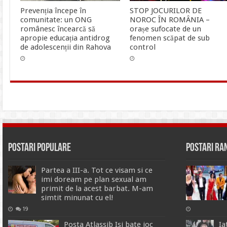
Prevenția începe în
STOP JOCURILOR DE
comunitate: un ONG
NOROC ÎN ROMÂNIA –
românesc încearcă să
orașe sufocate de un
apropie educația antidrog
fenomen scăpat de sub
de adolescenții din Rahova
control
Postari Populare
Postari R
Partea a III-a. Tot ce visam si ce
imi doream pe plan sexual am
primit de la acest barbat. M-am
simtit minunat cu el!
19
Posta Atlassib Isi bate joc
Ia