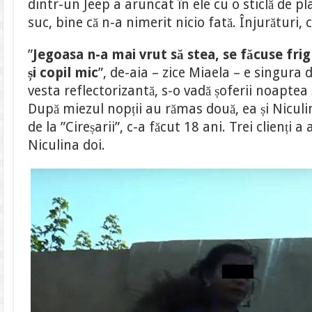
dintr-un Jeep a aruncat în ele cu o sticlă de p
suc, bine că n-a nimerit nicio fată. Înjurături, c
”
Jegoasa n-a mai vrut să stea, se făcuse frig
și copil mic
”, de-aia – zice Miaela – e singura 
vesta reflectorizantă, s-o vadă șoferii noaptea 
După miezul nopții au rămas două, ea și Niculin
de la ”Cireșarii”, c-a făcut 18 ani. Trei clienți 
Niculina doi.