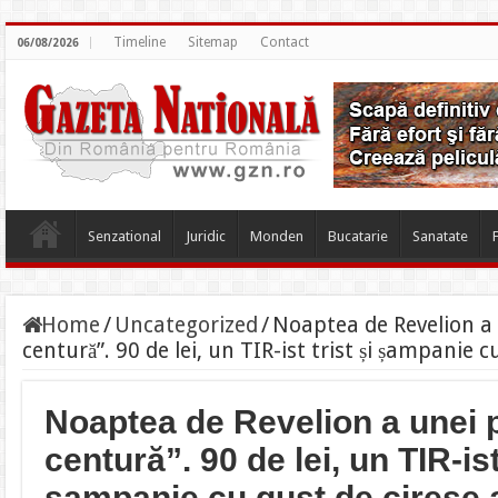
Timeline
Sitemap
Contact
06/08/2026
Senzational
Juridic
Monden
Bucatarie
Sanatate
Home
/
Uncategorized
/
Noaptea de Revelion a 
centură”. 90 de lei, un TIR-ist trist și șampanie 
Noaptea de Revelion a unei p
centură”. 90 de lei, un TIR-ist 
șampanie cu gust de cireșe