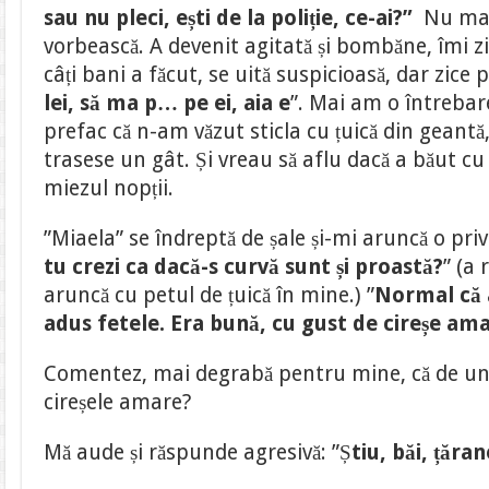
sau nu pleci, ești de la poliție, ce-ai?”
Nu mai 
vorbească. A devenit agitată și bombăne, îmi zi
câți bani a făcut, se uită suspicioasă, dar zice p
lei, să ma p… pe ei, aia e
”. Mai am o întrebar
prefac că n-am văzut sticla cu țuică din geant
trasese un gât. Și vreau să aflu dacă a băut cu
miezul nopții.
”Miaela” se îndreptă de șale și-mi aruncă o pri
tu crezi ca dacă-s curvă sunt și proastă?
” (a 
aruncă cu petul de țuică în mine.) ”
Normal că 
adus fetele. Era bună, cu gust de cireșe am
Comentez, mai degrabă pentru mine, că de und
cireșele amare?
Mă aude și răspunde agresivă: ”Ș
tiu, băi, țăran