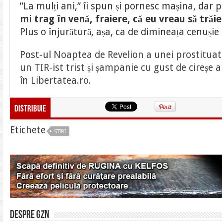
”La mulți ani,” îi spun și pornesc mașina, dar 
mi trag în venă, fraiere, că eu vreau să trăi
Plus o înjurătură, așa, ca de dimineața cenușie 
Post-ul
Noaptea de Revelion a unei prostituate
un TIR-ist trist și șampanie cu gust de cireșe
în
Libertatea.ro
.
Distribuie
Etichete
STIRI
Despre gzn