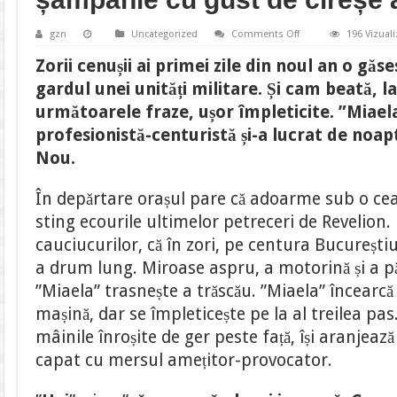
on
gzn
Uncategorized
Comments Off
196 Vizuali
Noaptea
de
Zorii cenușii ai primei zile din noul an o găs
Revelion
a
gardul unei unități militare. Și cam beată, l
unei
prostituate
următoarele fraze, ușor împleticite. ”Miael
”de
centură”.
profesionistă-centuristă și-a lucrat de noa
90
de
Nou.
lei,
un
TIR-
În depărtare orașul pare că adoarme sub o ceaț
ist
trist
sting ecourile ultimelor petreceri de Revelion
și
șampanie
cauciucurilor, că în zori, pe centura Bucureștiul
cu
gust
a drum lung. Miroase aspru, a motorină și a p
de
cireșe
”Miaela” trasnește a trăscău. ”Miaela” încearcă
amare
mașină, dar se împleticește pe la al treilea pas.
mâinile înroșite de ger peste față, își aranjează
capat cu mersul amețitor-provocator.