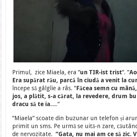
Primul, zice Miaela, era ”
un TIR-ist trist
”. ”
Ao
Era supărat rău, parcă în ciudă a venit la cu
începe să gâlgîie a râs. ”
Făcea semn cu mână, v
jos, a plătit, s-a cărat, la revedere, drum bu
dracu să te ia…
.”
”Miaela” scoate din buzunar un telefon și arun
primit un sms. Pe urmă se uită-n zare, căutân
de nervozitate.
”Gata, nu mai am ce să zic. Vr