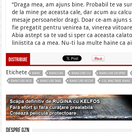
“Draga mea, am ajuns bine. Probabil te va sur
de la mine pe aceasta cale, dar acum au calcula
mesaje persoanelor dragi. Doar ce-am ajuns si
fie pregatit pentru venirea ta, vinerea viitoare
Abia astept sa te vad si sper ca aceasta calator
liniistita ca a mea. Nu-ti lua multe haine ca ai
Distribuie
Etichete
BANC
BANCURI
BANCURI CU
BANCURI DESPRE
BANCURI NOI
BANCURI TARI
BANCURI VECHI
CEL MAI TARE BANC
Despre gzn