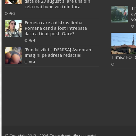
data de 23 august si are una din
cela mai bune voci din tara
Th
av
5
vo
Femeia care a distrus limba
Romana cand a fost intrebata
daca a tinut post. Oare?
4
[Fundul zilei – DENISA] Asteptam
imagini pe adresa redactiei
Timiș/ FOT
4
© Copyright 2013 - 2026, Toate drepturile rezervate!