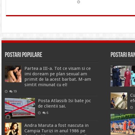
Postari Populare
Postari R
Partea a III-a. Tot ce visam si ce
imi doream pe plan sexual am
primit de la acest barbat. M-am
simtit minunat cu el!
19
Cu
Posta Atlassib Isi bate joc
ef
de clientii sai.
6
Andra Maruta a fost nascuta in
Campia Turizi in anul 1986 pe