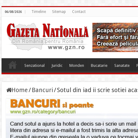
Timeline
Sitemap
Contact
06/08/2026
Senzational
Juridic
Monden
Bucatarie
Sanatate
Home
/
Bancuri
/
Sotul din iad ii scrie sotiei ac