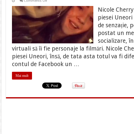
on
Comments Off
Nicole
Cherry
Nicole Cherry
filmează
videoclipul
piesei Uneori
piesei
Uneori.
de senzație, p
Ce
le-
postat un me
a
cerut
socializare, î
artista
virtuali să îi fie personaje la filmări. Nicole Ch
fanilor
piesei Uneori, însă, de tata asta totul va fi dif
contul de Facebook un …
Mai mult