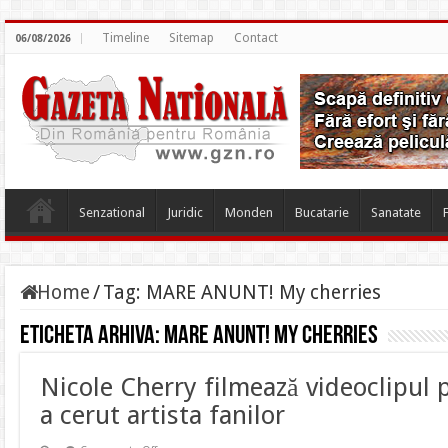
Timeline
Sitemap
Contact
06/08/2026
Senzational
Juridic
Monden
Bucatarie
Sanatate
Home
/
Tag:
MARE ANUNT! My cherries
Eticheta arhiva:
MARE ANUNT! My cherries
Nicole Cherry filmează videoclipul p
a cerut artista fanilor