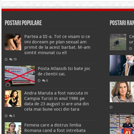
Postari Populare
Postari R
Partea a III-a. Tot ce visam si ce
Ce
imi doream pe plan sexual am
ur
primit de la acest barbat. M-am
simtit minunat cu el!
19
Posta Atlassib Isi bate joc
de clientii sai.
6
Andra Maruta a fost nascuta in
Campia Turizi in anul 1986 pe
data de 23 august si are una din
cela mai bune voci din tara
5
Femeia care a distrus limba
Romana cand a fost intrebata