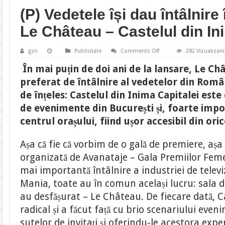
(P) Vedetele își dau întâlnire
Le Château – Castelul din In
on
gzn
Publicitate
Comments Off
282 Vizualizarii
(P)
Vedetele
În mai puțin de doi ani de la lansare, Le Ch
își
dau
preferat de întâlnire al vedetelor din Româ
întâlnire
întotdeauna
de înțeles: Castelul din Inima Capitalei est
la
Le
de evenimente din București și, foarte impor
Château
–
centrul orașului, fiind ușor accesibil din ori
Castelul
din
Inima
Așa că fie că vorbim de o gală de premiere, aș
Capitalei
organizată de Avanataje – Gala Premiilor Fem
mai importantă întâlnire a industriei de televi
Mania, toate au în comun același lucru: sala 
au desfășurat – Le Château. De fiecare dată, 
radical și a făcut față cu brio scenariului ev
sutelor de invitați și oferindu-le acestora expe