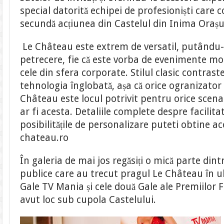
special datorită echipei de profesioniști care 
secundă acțiunea din Castelul din Inima Orașu
Le Château este extrem de versatil, putându-s
petrecere, fie că este vorba de
evenimente mon
cele din sfera corporate
. Stilul clasic contras
tehnologia înglobată, așa că orice ogranizator
Château este locul potrivit pentru orice scena
ar fi acesta. Detaliile complete despre facilita
posibilitățile de personalizare puteti obtine 
chateau.ro
În galeria de mai jos regăsiți o mică parte dint
publice care au trecut pragul Le Château în ult
Gale TV Mania și cele două Gale ale Premiilor
avut loc sub cupola Castelului.