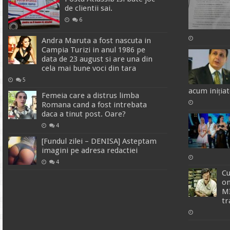
de clientii sai.
6
Andra Maruta a fost nascuta in
Campia Turizi in anul 1986 pe
data de 23 august si are una din
cela mai bune voci din tara
5
acum inițiat
Femeia care a distrus limba
Romana cand a fost intrebata
daca a tinut post. Oare?
4
[Fundul zilei – DENISA] Asteptam
imagini pe adresa redactiei
4
C
om
MI
tr