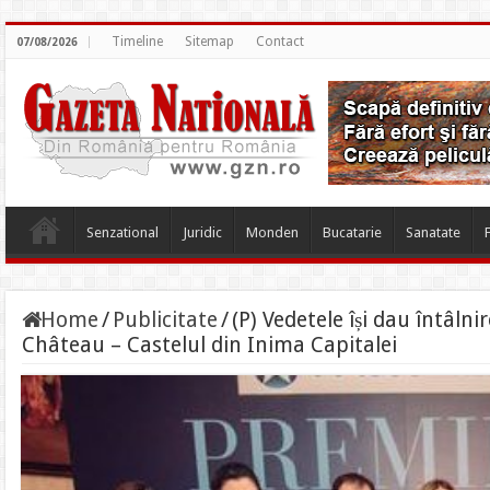
Timeline
Sitemap
Contact
07/08/2026
Senzational
Juridic
Monden
Bucatarie
Sanatate
Home
/
Publicitate
/
(P) Vedetele își dau întâln
Château – Castelul din Inima Capitalei