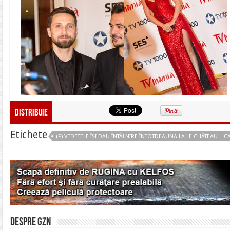
Distribuie
Etichete
(P) VEDETELE ÎȘI DAU ÎNTÂLNIRE ÎNTOTDEAUNA LA LE CHÂTEAU – CA
Despre gzn