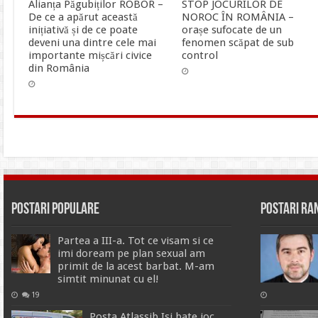
Alianța Păgubiților ROBOR –
STOP JOCURILOR DE
De ce a apărut această
NOROC ÎN ROMÂNIA –
inițiativă și de ce poate
orașe sufocate de un
deveni una dintre cele mai
fenomen scăpat de sub
importante mișcări civice
control
din România
Postari Populare
Postari R
Partea a III-a. Tot ce visam si ce
imi doream pe plan sexual am
primit de la acest barbat. M-am
simtit minunat cu el!
19
Posta Atlassib Isi bate joc