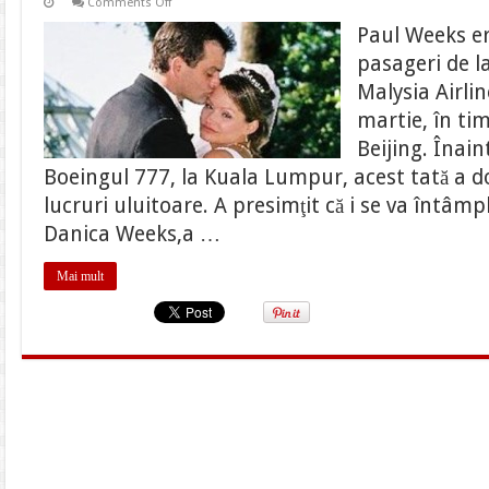
on
Comments Off
Gestul
socant
Paul Weeks er
facut
de
pasageri de l
unul
din
Malysia Airli
pasagerii
avionului
martie, în ti
blestemat
!!
Beijing. Înai
A
Boeingul 777, la Kuala Lumpur, acest tată a doi
presimtit
ca
lucruri uluitoare. A presimţit că i se va întâmpl
se
va
Danica Weeks,a …
intampla
ceva
rau
Mai mult