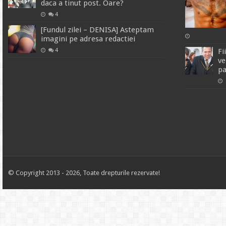
daca a tinut post. Oare?
4
[Fundul zilei – DENISA] Asteptam
imagini pe adresa redactiei
4
Fi
ve
pa
© Copyright 2013 - 2026, Toate drepturile rezervate!