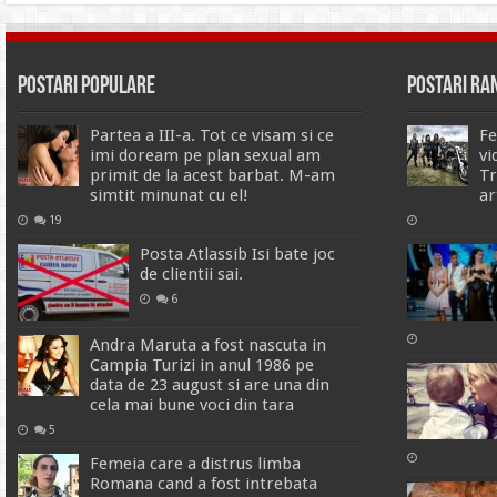
Postari Populare
Postari R
Partea a III-a. Tot ce visam si ce
Fe
imi doream pe plan sexual am
vi
primit de la acest barbat. M-am
Tr
simtit minunat cu el!
ar
19
Posta Atlassib Isi bate joc
de clientii sai.
6
Andra Maruta a fost nascuta in
Campia Turizi in anul 1986 pe
data de 23 august si are una din
cela mai bune voci din tara
5
Femeia care a distrus limba
Romana cand a fost intrebata