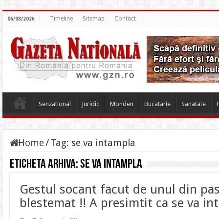
Timeline
Sitemap
Contact
06/08/2026
Senzational
Juridic
Monden
Bucatarie
Sanatate
Home
/
Tag:
se va intampla
Eticheta arhiva:
se va intampla
Gestul socant facut de unul din pas
blestemat !! A presimtit ca se va i