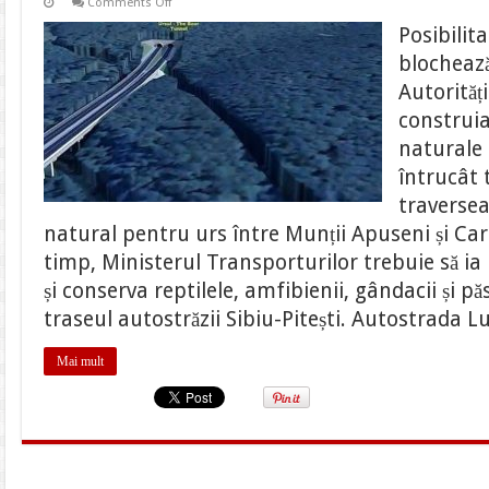
on
Comments Off
Urșii
blochează
Posibilita
autostrada
Lugoj-
blocheaz
Deva.
Tronsonul
Autorităț
din
autostrada
construia
A1
se
naturale 
deschide
abia
întrucât 
în
2020
traversea
natural pentru urs între Munții Apuseni și Carp
timp, Ministerul Transporturilor trebuie să ia
și conserva reptilele, amfibienii, gândacii și pă
traseul autostrăzii Sibiu-Pitești. Autostrada 
Mai mult