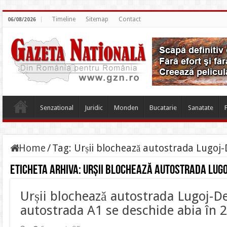
Timeline
Sitemap
Contact
06/08/2026
Senzational
Juridic
Monden
Bucatarie
Sanatate
Home
/
Tag:
Urșii blochează autostrada Lugoj
Eticheta arhiva:
Urșii blochează autostrada Lug
Urșii blochează autostrada Lugoj-D
autostrada A1 se deschide abia în 