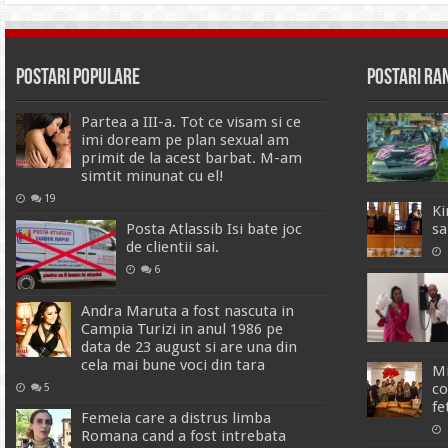
Postari Populare
Postari R
Partea a III-a. Tot ce visam si ce
imi doream pe plan sexual am
primit de la acest barbat. M-am
simtit minunat cu el!
19
Ki
Posta Atlassib Isi bate joc
sa
de clientii sai.
6
Andra Maruta a fost nascuta in
Campia Turizi in anul 1986 pe
data de 23 august si are una din
cela mai bune voci din tara
Mi
co
5
fe
Femeia care a distrus limba
Romana cand a fost intrebata