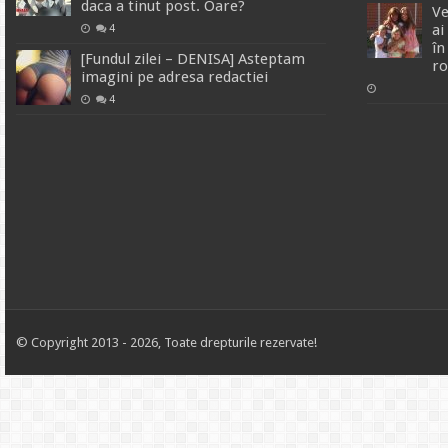
daca a tinut post. Oare?
Ve
ai
4
în
[Fundul zilei – DENISA] Asteptam
r
imagini pe adresa redactiei
4
© Copyright 2013 - 2026, Toate drepturile rezervate!