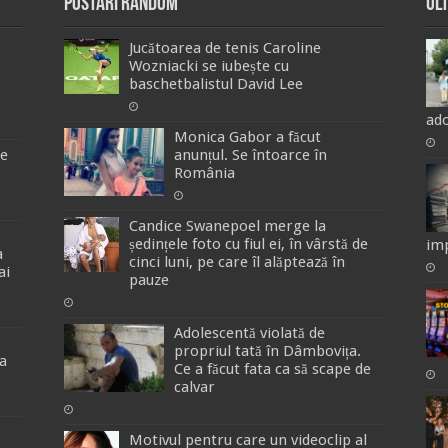
Postari Random
Ul
Jucătoarea de tenis Caroline
Wozniacki se iubește cu
baschetbalistul David Lee
ado
Monica Gabor a făcut
de
anunțul. Se întoarce în
România
Candice Swanepoel merge la
ședințele foto cu fiul ei, în vârstă de
imp
a
cinci luni, pe care îl alăptează în
ai
pauze
Adolescentă violată de
propriul tată în Dâmbovița.
a
Ce a făcut fata ca să scape de
calvar
Motivul pentru care un videoclip al