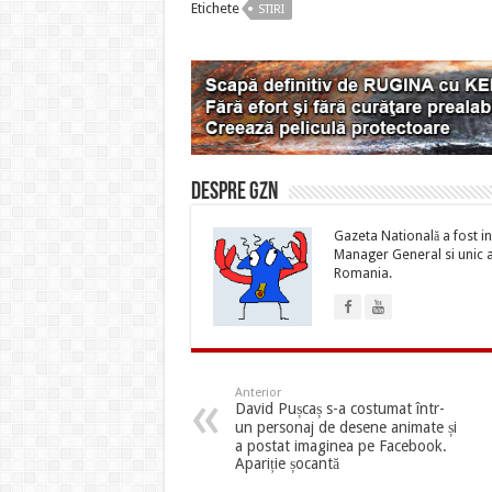
Etichete
STIRI
Despre gzn
Gazeta Natională a fost inf
Manager General si unic ac
Romania.
Anterior
David Pușcaș s-a costumat într-
un personaj de desene animate și
a postat imaginea pe Facebook.
Apariție șocantă