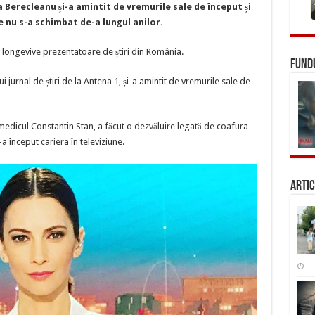
Berecleanu
Berecleanu și-a amintit de vremurile sale de început și
se
destăinuie.
e nu s-a schimbat de-a lungul anilor.
Acum
nu
mai
 longevive prezentatoare de știri din România.
e
FUNDU
niciun
motiv
 jurnal de știri de la Antena 1, și-a amintit de vremurile sale de
de
îndoială
medicul Constantin Stan, a făcut o dezvăluire legată de coafura
 început cariera în televiziune.
Artic