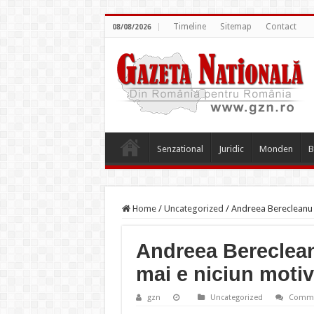
Timeline
Sitemap
Contact
08/08/2026
Senzational
Juridic
Monden
B
Home
/
Uncategorized
/
Andreea Berecleanu s
Andreea Bereclean
mai e niciun motiv
gzn
Uncategorized
Comme