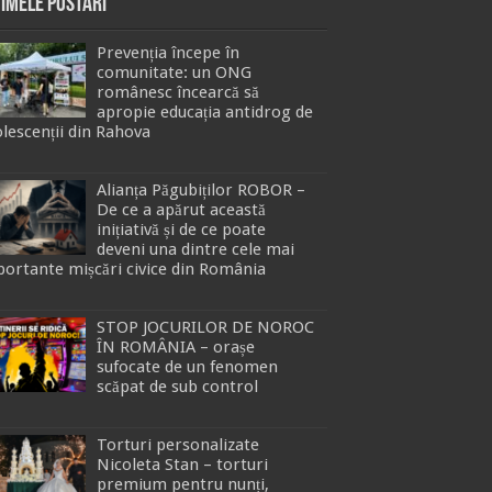
timele Postari
Prevenția începe în
comunitate: un ONG
românesc încearcă să
apropie educația antidrog de
lescenții din Rahova
Alianța Păgubiților ROBOR –
De ce a apărut această
inițiativă și de ce poate
deveni una dintre cele mai
ortante mișcări civice din România
STOP JOCURILOR DE NOROC
ÎN ROMÂNIA – orașe
sufocate de un fenomen
scăpat de sub control
Torturi personalizate
Nicoleta Stan – torturi
premium pentru nunți,