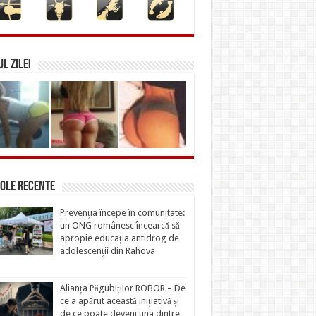
L ZILEI
ole recente
Prevenția începe în comunitate:
un ONG românesc încearcă să
apropie educația antidrog de
adolescenții din Rahova
Alianța Păgubiților ROBOR – De
ce a apărut această inițiativă și
de ce poate deveni una dintre