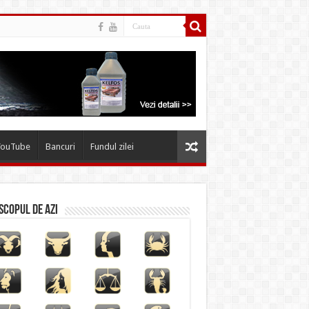
YouTube
Bancuri
Fundul zilei
copul de azi