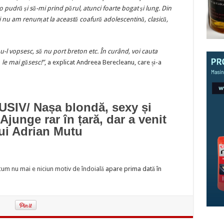
 pudră și să-mi prind părul, atunci foarte bogat și lung. Din
 nu am renunțat la această coafură adolescentină, clasică,
-l vopsesc, să nu port breton etc. În curând, voi cauta
 le mai găsesc!”
, a explicat Andreea Berecleanu, care și-a
IV/ Nașa blondă, sexy și
Ajunge rar în țară, dar a venit
lui Adrian Mutu
um nu mai e niciun motiv de îndoială
apare prima dată în