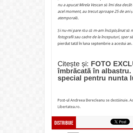
nu a apucat Mirela Vescan să îmi dea decât o
acel moment, au trecut aproape 25 de ani și
atemporală.
Și nu-mi pare rău că m-am încăpățânat să nu
fotografii sau cadre de la începuturi, sper să
pierdut tatăl în luna septembrie a acestui an.
Citește și:
FOTO EXCLUS
îmbrăcată în albastru. 
special pentru nunta 
Post-ul
Andreea Berecleanu se destăinuie. Ac
Libertatea.ro
.
Distribuie