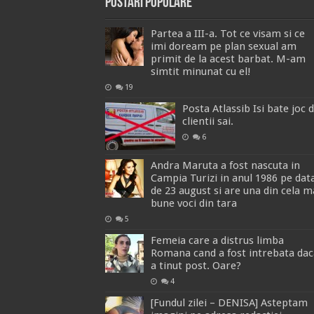
Postari Populare
Partea a III-a. Tot ce visam si ce
imi doream pe plan sexual am
primit de la acest barbat. M-am
simtit minunat cu el!
19
Posta Atlassib Isi bate joc 
clientii sai.
6
Andra Maruta a fost nascuta in
Campia Turizi in anul 1986 pe dat
de 23 august si are una din cela m
bune voci din tara
5
Femeia care a distrus limba
Romana cand a fost intrebata dac
a tinut post. Oare?
4
[Fundul zilei – DENISA] Asteptam