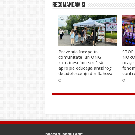
Recomandam si
Prevenția începe în
STOP
comunitate: un ONG
NORO
românesc încearcă să
orașe
apropie educația antidrog
fenom
de adolescenții din Rahova
contr