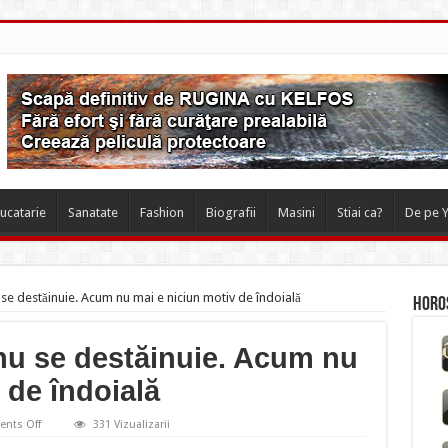
ucatarie
Sanatate
Fashion
Biografii
Masini
Stiai ca?
De pe 
e destăinuie. Acum nu mai e niciun motiv de îndoială
Horos
u se destăinuie. Acum nu
 de îndoială
on
nts Off
331 Vizualizarii
Andreea