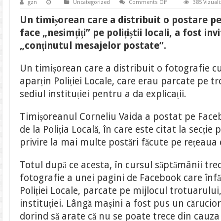
on
gzn
Uncategorized
Comments Off
385 Vizuali
Timișorean
chemat
Un timișorean care a distribuit o postare pe
la
Poliția
face „nesimțiți” pe polițiștii locali, a fost in
Locală
pentru
„conținutul mesajelor postate”.
o
postare
pe
Un timișorean care a distribuit o fotografie 
Facebook
aparțin Poliției Locale, care erau parcate pe t
sediul instituției pentru a da explicații.
Timișoreanul Corneliu Vaida a postat pe Faceb
de la Poliția Locală, în care este citat la secție
privire la mai multe postări făcute pe rețeaua 
Totul după ce acesta, în cursul săptămânii trec
fotografie a unei pagini de Facebook care înfă
Poliției Locale, parcate pe mijlocul trotuarului,
instituției. Lângă mașini a fost pus un cărucior
dorind să arate că nu se poate trece din cauz