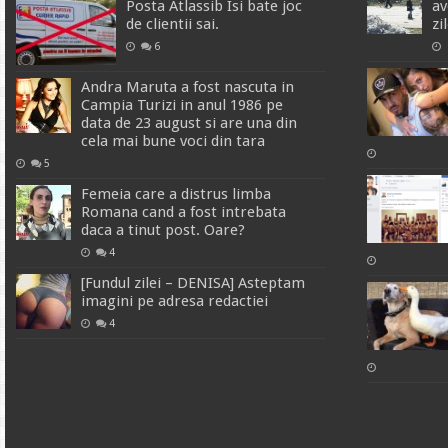
Posta Atlassib Isi bate joc
av
de clientii sai.
zi
6
Andra Maruta a fost nascuta in
Campia Turizi in anul 1986 pe
data de 23 august si are una din
cela mai bune voci din tara
5
Femeia care a distrus limba
Romana cand a fost intrebata
daca a tinut post. Oare?
4
[Fundul zilei – DENISA] Asteptam
imagini pe adresa redactiei
4