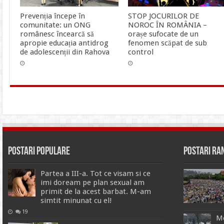
Prevenția începe în
STOP JOCURILOR DE
comunitate: un ONG
NOROC ÎN ROMÂNIA –
românesc încearcă să
orașe sufocate de un
apropie educația antidrog
fenomen scăpat de sub
de adolescenții din Rahova
control
Postari Populare
Postari R
Partea a III-a. Tot ce visam si ce
imi doream pe plan sexual am
primit de la acest barbat. M-am
simtit minunat cu el!
19
Me