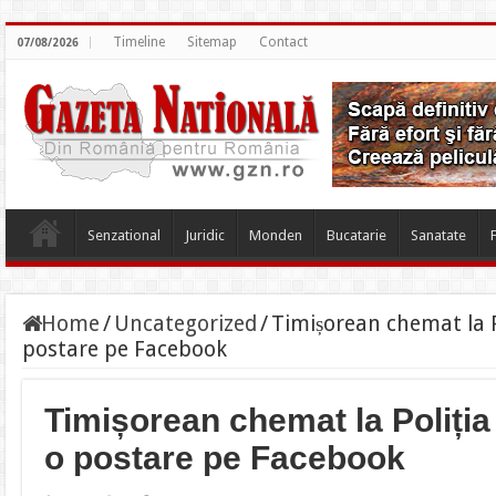
Timeline
Sitemap
Contact
07/08/2026
Senzational
Juridic
Monden
Bucatarie
Sanatate
Home
/
Uncategorized
/
Timișorean chemat la P
postare pe Facebook
Timișorean chemat la Poliția
o postare pe Facebook