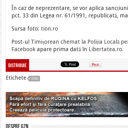
În caz de neprezentare, se vor aplica sancțiuni
pct. 33 din Legea nr. 61/1991, republicată, mai 
Sursa foto:
tion.ro
Post-ul
Timișorean chemat la Poliția Locală p
Facebook
apare prima dată în
Libertatea.ro
.
Distribuie
Etichete
STIRI
Despre gzn