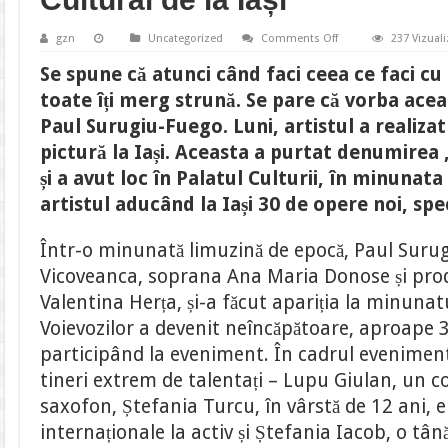
on
gzn
Uncategorized
Comments Off
237 Vizuali
GALERIE
FOTO/
Se spune că atunci când faci ceea ce faci cu 
Tablourile
lui
toate îți merg strună. Se pare că vorba aceas
Paul
Surugiu
Paul Surugiu-Fuego. Luni, artistul a realizat
–
Fuego
pictură la Iași. Aceasta a purtat denumir
au
cucerit
și a avut loc în Palatul Culturii, în minunata
ieșenii,
la
artistul aducând la Iași 30 de opere noi, sp
Palatul
Cultural
de
Într-o minunată limuzină de epocă, Paul Surugi
la
Iași
Vicoveanca, soprana Ana Maria Donose și prod
Valentina Herța, și-a făcut apariția la minuna
Voievozilor a devenit neîncăpătoare, aproape
participând la eveniment. În cadrul evenimentul
tineri extrem de talentați – Lupu Giulan, un co
saxofon, Ștefania Turcu, în vârstă de 12 ani, e
internaționale la activ și Ștefania Iacob, o tână