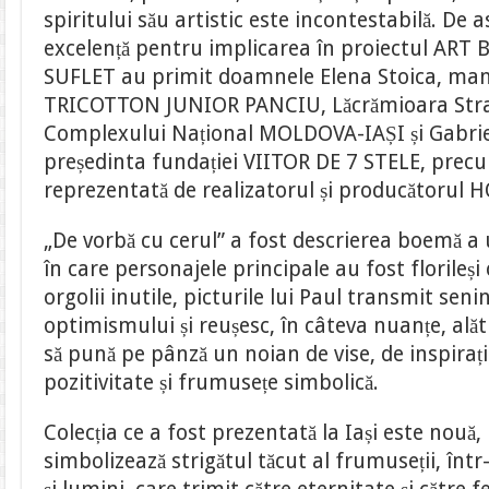
spiritului său artistic este incontestabilă. D
excelență pentru implicarea în proiectul A
SUFLET au primit doamnele Elena Stoica, mana
TRICOTTON JUNIOR PANCIU, Lăcrămioara Stra
Complexului Național MOLDOVA-IAȘI și Gabrie
președinta fundației VIITOR DE 7 STELE, precu
reprezentată de realizatorul și producătorul
„De vorbă cu cerul” a fost descrierea boemă a 
în care personajele principale au fost florileși c
orgolii inutile, picturile lui Paul transmit sen
optimismului și reușesc, în câteva nuanțe, alătu
să pună pe pânză un noian de vise, de inspirați
pozitivitate și frumusețe simbolică.
Colecția ce a fost prezentată la Iași este nouă, 
simbolizează strigătul tăcut al frumuseții, înt