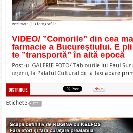
Vezi toate (11) fotografiile
VIDEO/ ”Comorile” din cea ma
farmacie a Bucureștiului. E pl
te ”transportă” în altă epocă
Post-ul
GALERIE FOTO/ Tablourile lui Paul Sur
ieșenii, la Palatul Cultural de la Iași
apare prim
Distribuie
Etichete
STIRI