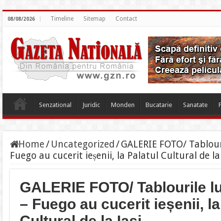
Timeline
Sitemap
Contact
08/08/2026
Senzational
Juridic
Monden
Bucatarie
Sanatate
Home
/
Uncategorized
/
GALERIE FOTO/ Tablouri
Fuego au cucerit ieșenii, la Palatul Cultural de la
GALERIE FOTO/ Tablourile lu
– Fuego au cucerit ieșenii, la
Cultural de la Iași