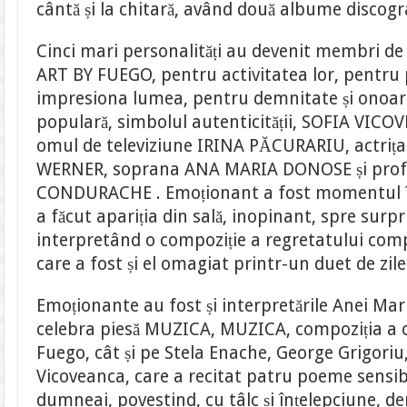
cântă și la chitară, având două albume discogr
Cinci mari personalități au devenit membri de
ART BY FUEGO, pentru activitatea lor, pentru 
impresiona lumea, pentru demnitate și onoar
populară, simbolul autenticității, SOFIA VICOV
omul de televiziune IRINA PĂCURARIU, actr
WERNER, soprana ANA MARIA DONOSE și prof
CONDURACHE . Emoționant a fost momentul î
a făcut apariția din sală, inopinant, spre surp
interpretând o compoziție a regretatului com
care a fost și el omagiat printr-un duet de zile
Emoționante au fost și interpretările Anei Ma
celebra piesă MUZICA, MUZICA, compoziția a ce
Fuego, cât și pe Stela Enache, George Grigoriu, 
Vicoveanca, care a recitat patru poeme sensi
dumneai, povestind, cu tâlc și înțelepciune, d