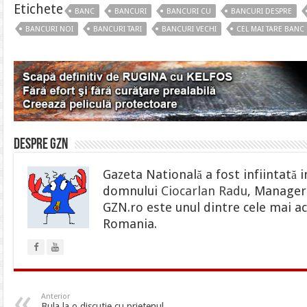
Etichete
BANC
BANCURI
BANCURI CU
BANCURI DESPRE
BANCURI NOI
BANCURI TARI
BANCURI VECHI
CEL MAI TARE BANC
Despre gzn
Gazeta Natională a fost infiintată i
domnului
Ciocarlan Radu
, Manager 
GZN.ro este unul dintre cele mai ac
Romania.
Anterior
Bula la o discutie cu prietenul