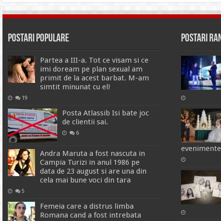
Postari Populare
Postari R
Partea a III-a. Tot ce visam si ce
imi doream pe plan sexual am
primit de la acest barbat. M-am
simtit minunat cu el!
19
Posta Atlassib Isi bate joc
de clientii sai.
6
evenimente
Andra Maruta a fost nascuta in
Campia Turizi in anul 1986 pe
data de 23 august si are una din
cela mai bune voci din tara
5
Femeia care a distrus limba
Romana cand a fost intrebata