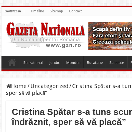
Timeline
Sitemap
Contact
06/08/2026
Senzational
Juridic
Monden
Bucatarie
Sanatate
Home
/
Uncategorized
/
Cristina Spătar s-a tun
sper să vă placă”
Cristina Spătar s-a tuns scur
îndrăznit, sper să vă placă”