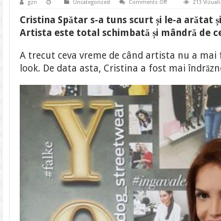
on
gzn
Uncategorized
Comments Off
213 Vizuali
Cristina
Spătar
Cristina Spătar s-a tuns scurt și le-a arătat ș
s-
a
Artista este total schimbată și mândră de cee
tuns
scurt.
“Azi
A trecut ceva vreme de când artista nu a mai
am
îndrăznit,
look. De data asta, Cristina a fost mai îndrăzn
sper
să
vă
placă”