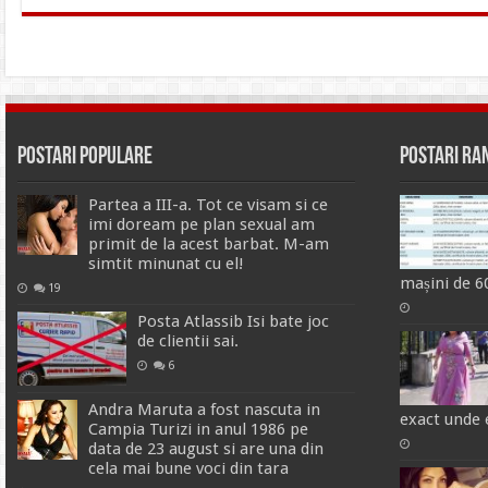
Postari Populare
Postari R
Partea a III-a. Tot ce visam si ce
imi doream pe plan sexual am
primit de la acest barbat. M-am
simtit minunat cu el!
mașini de 60
19
Posta Atlassib Isi bate joc
de clientii sai.
6
Andra Maruta a fost nascuta in
exact unde
Campia Turizi in anul 1986 pe
data de 23 august si are una din
cela mai bune voci din tara