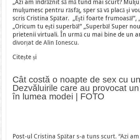
„Azi am îndrăznit să mă tund mai scurt? Mulţ
mulţumesc pentru răsfăţ, sper să vă placă şi vouă
scris Cristina Spătar. „Eşti foarte frumoasă!”, „
„Oricum tu eşti superbă!” „Superbă! Super noul 
prietenii virtuali. În urmă cu mai bine de un a
divorțat de Alin Ionescu.
Citește și
Cât costă o noapte de sex cu u
Dezvăluirile care au provocat u
în lumea modei | FOTO
Post-ul
Cristina Spătar s-a tuns scurt. “Azi am 