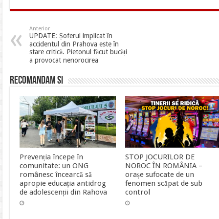
Anterior
UPDATE: Șoferul implicat în
accidentul din Prahova este în
stare critică. Pietonul făcut bucăți
a provocat nenorocirea
Recomandam si
Prevenția începe în
STOP JOCURILOR DE
comunitate: un ONG
NOROC ÎN ROMÂNIA –
românesc încearcă să
orașe sufocate de un
apropie educația antidrog
fenomen scăpat de sub
de adolescenții din Rahova
control