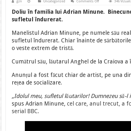
on
gzn
Uncategorized
Comments Off
346 Vizuali
Doliu
în
Doliu în familia lui Adrian Minune. Binecun
familia
lui
sufletul îndurerat.
Adrian
Minune.
Cumătrul
Manelistul Adrian Minune, pe numele său real
lui
a
sufletul îndurerat. Chiar înainte de sărbătoril
murit
înainte
o veste extrem de tristă.
de
Paște
Cumătrul său, lăutarul Anghel de la Craiova a î
Anunțul a fost făcut chiar de artist, pe una di
rețea de socializare.
„Idolul meu, sufletul lăutarilor! Dumnezeu să-l
spus Adrian Minune,
cel care, anul trecut, a 
serial BBC
.