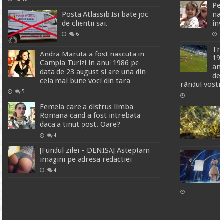
Pe
Posta Atlassib Isi bate joc
na
de clientii sai.
în
6
Tr
Andra Maruta a fost nascuta in
19
Campia Turizi in anul 1986 pe
am
data de 23 august si are una din
de
cela mai bune voci din tara
rândul vost
5
Femeia care a distrus limba
Romana cand a fost intrebata
daca a tinut post. Oare?
4
[Fundul zilei – DENISA] Asteptam
imagini pe adresa redactiei
4