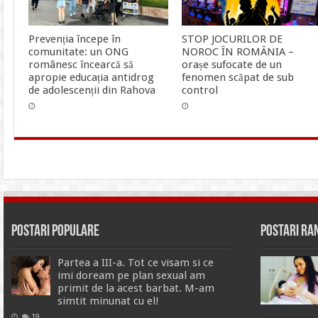
Prevenția începe în
STOP JOCURILOR DE
comunitate: un ONG
NOROC ÎN ROMÂNIA –
românesc încearcă să
orașe sufocate de un
apropie educația antidrog
fenomen scăpat de sub
de adolescenții din Rahova
control
Postari Populare
Postari R
Partea a III-a. Tot ce visam si ce
imi doream pe plan sexual am
primit de la acest barbat. M-am
simtit minunat cu el!
19