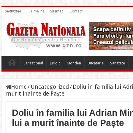
Timeline
Sitemap
Contact
06/08/2026
Senzational
Juridic
Monden
Bucatarie
Sanatate
Home
/
Uncategorized
/
Doliu în familia lui Ad
murit înainte de Paște
Doliu în familia lui Adrian M
lui a murit înainte de Paște