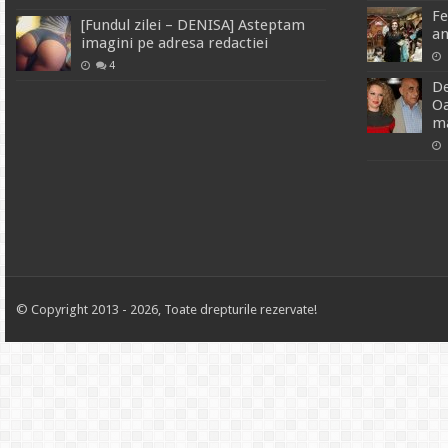
Fe
[Fundul zilei – DENISA] Asteptam
an
imagini pe adresa redactiei
4
De
Oa
ma
© Copyright 2013 - 2026, Toate drepturile rezervate!