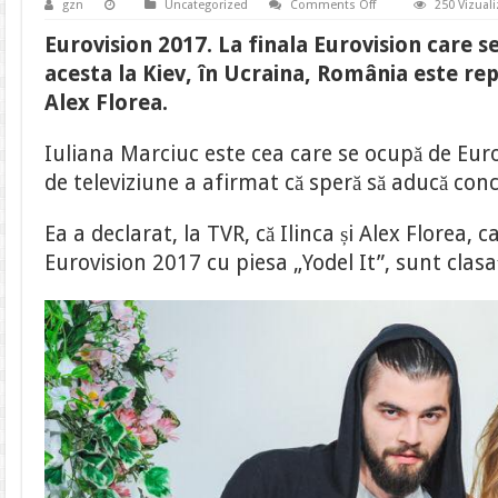
on
gzn
Uncategorized
Comments Off
250 Vizuali
Eurovision
2017.
Eurovision 2017. La finala Eurovision care s
Iuliana
Marciuc
acesta la Kiev, în Ucraina, România este rep
spune
pe
Alex Florea.
ce
loc
se
Iuliana Marciuc este cea care se ocupă de Eur
află
piesa
de televiziune a afirmat că speră să aducă conc
României
în
topuri
Ea a declarat, la TVR, că Ilinca și Alex Florea,
Eurovision 2017 cu piesa „Yodel It”, sunt clasaț