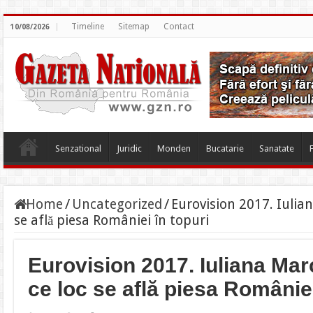
Timeline
Sitemap
Contact
10/08/2026
Senzational
Juridic
Monden
Bucatarie
Sanatate
Home
/
Uncategorized
/
Eurovision 2017. Iulia
se află piesa României în topuri
Eurovision 2017. Iuliana Ma
ce loc se află piesa României