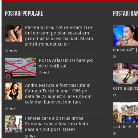
Postari Populare
Postari R
Partea a III-a. Tot ce visam si ce
imi doream pe plan sexual am
primit de la acest barbat. M-am
simtit minunat cu el!
dansează” 
19
Posta Atlassib Isi bate joc
de clientii sai.
6
Andra Maruta a fost nascuta in
care a ajuns
Campia Turizi in anul 1986 pe
data de 23 august si are una din
cela mai bune voci din tara
5
Femeia care a distrus limba
Romana cand a fost intrebata
râd de el: ”
daca a tinut post. Oare?
4