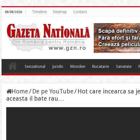
Timeline
Sitemap
Contact
08/08/2026
Senzational
Juridic
Monden
Bucatarie
Sanatate
Home
/
De pe YouTube
/
Hot care incearca sa j
aceasta il bate rau…