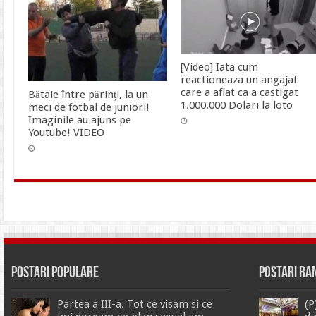
[Video] Iata cum
reactioneaza un angajat
care a aflat ca a castigat
Bătaie între părinți, la un
1.000.000 Dolari la loto
meci de fotbal de juniori!
Imaginile au ajuns pe
Youtube! VIDEO
Postari Populare
Postari R
Partea a III-a. Tot ce visam si ce
(P