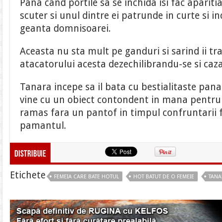
Pana cand portile sa se inchida isi fac apariti
scuter si unul dintre ei patrunde in curte si i
geanta domnisoarei.
Aceasta nu sta mult pe ganduri si sarind ii t
atacatorului acesta dezechilibrandu-se si caz
Tanara incepe sa il bata cu bestialitaste pan
vine cu un obiect contondent in mana pentru 
ramas fara un pantof in timpul confruntari
pamantul.
Distribuie
Etichete
FEMEIA CARE BATE HOTUL
HOT BATUT DE O FEMEIE
TANA