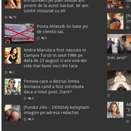
imi doream pe plan sexual am
di
primit de la acest barbat. M-am
simtit minunat cu el!
[F
19
im
Posta Atlassib Isi bate joc
de clientii sai.
6
Andra Maruta a fost nascuta in
Campia Turizi in anul 1986 pe
trec anii!”
data de 23 august si are una din
cela mai bune voci din tara
5
Femeia care a distrus limba
Romana cand a fost intrebata
daca a tinut post. Oare?
4
Ad
[Fundul zilei – DENISA] Asteptam
”E
imagini pe adresa redactiei
m
4