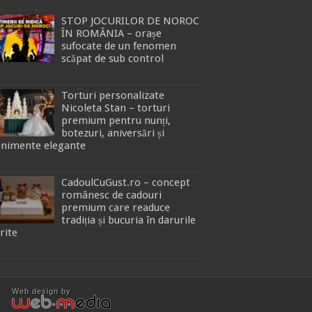
STOP JOCURILOR DE NOROC
ÎN ROMÂNIA – orașe
sufocate de un fenomen
scăpat de sub control
Torturi personalizate
Nicoleta Stan – torturi
premium pentru nunți,
botezuri, aniversări și
enimente elegante
CadoulCuGust.ro – concept
românesc de cadouri
premium care readuce
tradiția și bucuria în darurile
rite
Web design
by