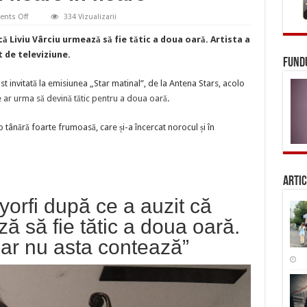
on
nts Off
334 Vizualizarii
Reacția
Danielei
că Liviu Vârciu urmează să fie tătic a doua oară. Artista a
Gyorfi
după
 de televiziune.
ce
FUNDU
a
auzit
t invitată la emisiunea „Star matinal”, de la Antena Stars, acolo
că
Liviu
e
ar urma să devină tătic pentru a doua oară
.
Vârciu
urmează
să
o tânără foarte frumoasă, care și-a încercat norocul și în
fie
tătic
a
doua
oară.
„Nu
Artic
mai
merge
yorfi după ce a auzit că
din
floare
ă să fie tătic a doua oară.
în
floare”
dar nu asta contează”