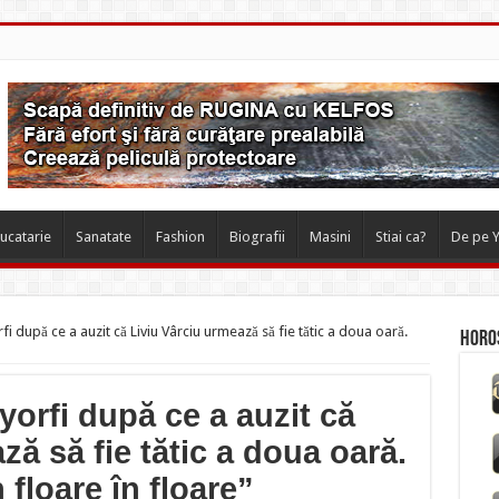
ucatarie
Sanatate
Fashion
Biografii
Masini
Stiai ca?
De pe 
fi după ce a auzit că Liviu Vârciu urmează să fie tătic a doua oară.
Horos
yorfi după ce a auzit că
ză să fie tătic a doua oară.
floare în floare”