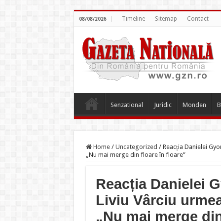
Timeline
Sitemap
Contact
08/08/2026
Senzational
Juridic
Monden
B
Home
/
Uncategorized
/
Reacția Danielei Gyor
„Nu mai merge din floare în floare”
Reacția Danielei G
Liviu Vârciu urmea
„Nu mai merge din 