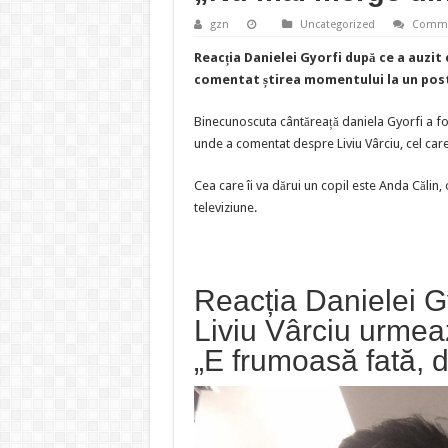
gzn
Uncategorized
Comme
Reacția Danielei Gyorfi după ce a auzit 
comentat știrea momentului la un post
Binecunoscuta cântăreață daniela Gyorfi a fos
unde a comentat despre Liviu Vârciu, cel car
Cea care îi va dărui un copil este Anda Călin, 
televiziune.
Reacția Danielei G
Liviu Vârciu urmeaz
„E frumoasă fată, 