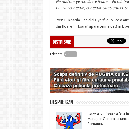
Nu mai merge din floare floare… Eu mă bucu
nu asta contează, contează caracterul ei, com
Post-ul
Reacția Danielei Gyorfi după ce a auz
din floare în floare”
apare prima dată în
Libe
Distribuie
Etichete
STIRI
Despre gzn
Gazeta Natională a fost inf
Manager General si unic ac
Romania.