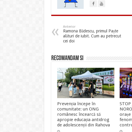
Anterior
Ramona Bădescu, primul Paște
alături de iubit. Cum au petrecut
cei doi
Recomandam si
Prevenția începe în
STOP
comunitate: un ONG
NORO
românesc încearcă să
orașe
apropie educația antidrog
fenom
de adolescenții din Rahova
contr