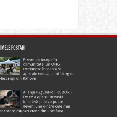
timele Postari
Prevenția începe în
comunitate: un ONG
românesc încearcă să
apropie educația antidrog de
lescenții din Rahova
Alianța Păgubiților ROBOR –
De ce a apărut această
inițiativă și de ce poate
deveni una dintre cele mai
ortante mișcări civice din România