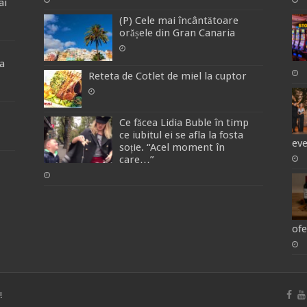
ai
(P) Cele mai încântătoare
orășele din Gran Canaria
a
Reteta de Cotlet de miel la cuptor
Ce făcea Lidia Buble în timp
ce iubitul ei se afla la fosta
ev
soție. “Acel moment în
care…”
ofe
!