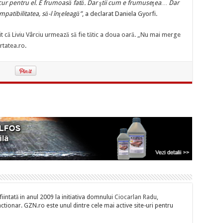
r pentru el. E frumoasă fată. Dar ştii cum e frumuseţea… Dar
patibilitatea, să-l înţeleagă”
, a declarat Daniela Gyorfi.
it că Liviu Vârciu urmează să fie tătic a doua oară. „Nu mai merge
rtatea.ro
.
iintată in anul 2009 la initiativa domnului
Ciocarlan Radu
,
tionar. GZN.ro este unul dintre cele mai active site-uri pentru