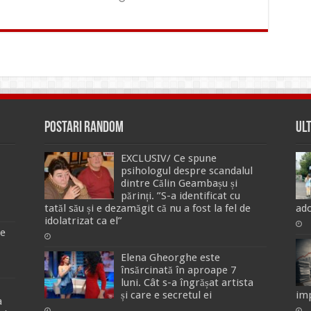
Postari Random
Ul
EXCLUSIV/ Ce spune
psihologul despre scandalul
dintre Călin Geambașu și
părinți. ”S-a identificat cu
tatăl său și e dezamăgit că nu a fost la fel de
ado
idolatrizat ca el”
de
Elena Gheorghe este
însărcinată în aproape 7
luni. Cât s-a îngrășat artista
și care e secretul ei
imp
a