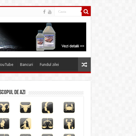
YouTube
Bancuri
Fundul zilei
copul de azi