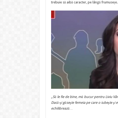
trebuie să aibă caracter, pe lângă frumusețe.
„Să le fie de bine, mă bucur pentru Liviu Vâ
Dacă-şi găseşte femeia pe care o iubeşte şi 
echilibrează…