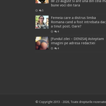
de 23 august si are una din cela m
bune voci din tara
5
Femeia care a distrus limba
Romana cand a fost intrebata dac
a tinut post. Oare?
4
[Fundul zilei – DENISA] Asteptam
imagini pe adresa redactiei
4
© Copyright 2013 - 2026, Toate drepturile rezervate