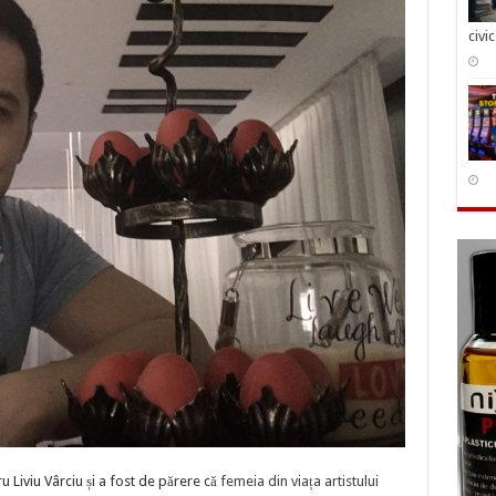
civi
u Liviu Vârciu și a fost de părere că
femeia din viața artistului