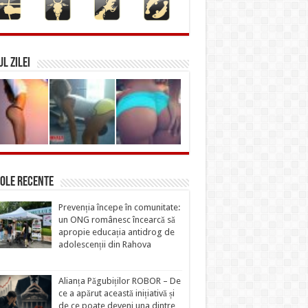
L ZILEI
ole recente
Prevenția începe în comunitate:
un ONG românesc încearcă să
apropie educația antidrog de
adolescenții din Rahova
Alianța Păgubiților ROBOR – De
ce a apărut această inițiativă și
de ce poate deveni una dintre