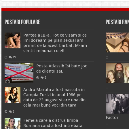
Postari Populare
Postari R
Partea a III-a. Tot ce visam si ce
imi doream pe plan sexual am
primit de la acest barbat. M-am
simtit minunat cu el!
19
Posta Atlassib Isi bate joc
de clientii sai.
6
Andra Maruta a fost nascuta in
Campia Turizi in anul 1986 pe
data de 23 august si are una din
cela mai bune voci din tara
5
Factor
Femeia care a distrus limba
Romana cand a fost intrebata