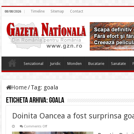
Timeline
Sitemap
Contact
08/08/2026
Senzational
Juridic
Monden
Bucatarie
Sanatate
Home
/
Tag:
goala
Eticheta arhiva:
goala
Doinita Oancea a fost surprinsa goa
on
Comments Off
Doinita
Oancea