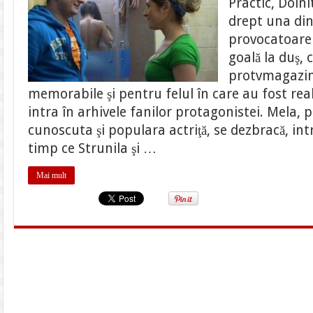
Practic, Doin
a
fost
drept una din
surprinsa
goala!!
provocatoare a
goală la duş,
protvmagazin
memorabile şi pentru felul în care au fost real
intra în arhivele fanilor protagonistei. Mela, 
cunoscuta şi populara actriţă, se dezbracă, intră
timp ce Strunila şi …
Mai mult