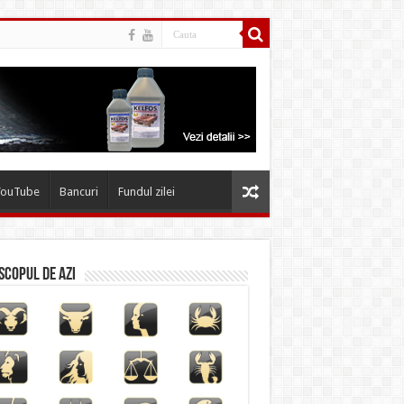
YouTube
Bancuri
Fundul zilei
copul de azi