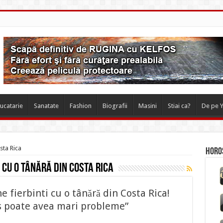
ucatarie
Sanatate
Fashion
Biografii
Masini
Stiai ca?
De pe 
sta Rica
Horos
 cu o tânără din Costa Rica
 fierbinti cu o tânără din Costa Rica!
ns poate avea mari probleme”