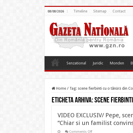
Timeline
Sitemap
Contact
08/08/2026
Senzational
Juridic
Monden
B
Home
/
Tag:
scene fierbinti cu o tânără din Co
Eticheta arhiva:
scene fierbinti
VIDEO EXCLUSIV/ Pepe, scene
”Chiar si un familist convi
on
Comments Off