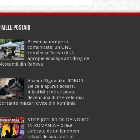
timele Postari
Prevenția începe în
comunitate: un ONG
românesc încearcă să
apropie educația antidrog de
lescenții din Rahova
Alianța Păgubiților ROBOR –
De ce a apărut această
inițiativă și de ce poate
deveni una dintre cele mai
ortante mișcări civice din România
STOP JOCURILOR DE NOROC
ÎN ROMÂNIA – orașe
sufocate de un fenomen
scăpat de sub control