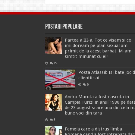
Postari Populare
Partea a III-a. Tot ce visam si ce
imi doream pe plan sexual am
primit de la acest barbat. M-am
simtit minunat cu el!
19
Posta Atlassib Isi bate joc 
clientii sai.
6
Andra Maruta a fost nascuta in
Campia Turizi in anul 1986 pe dat
de 23 august si are una din cela m
bune voci din tara
5
Femeia care a distrus limba
Romana cand a fost intrebata dac