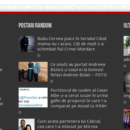
Postari Random
Ul
Bubu Cernea joacă în Serialul Când
mama nu-i acasă. Cât de mult s-a
schimbat fiul Crinei Mardare
ado
Ce ținută au purtat Andreea
de
Bănică și soțul ei la botezul
fetiței Andreei Bălan – FOTO
Purtătorul de cuvânt al Casei
Albe și-a cerut scuze în urma
imp
a
gafei de proporții în care l-a
ai
comparat pe Assad cu Hitler
Cum arata partenera lui Cabral,
cea care l-a inlocuit pe Mircea
a