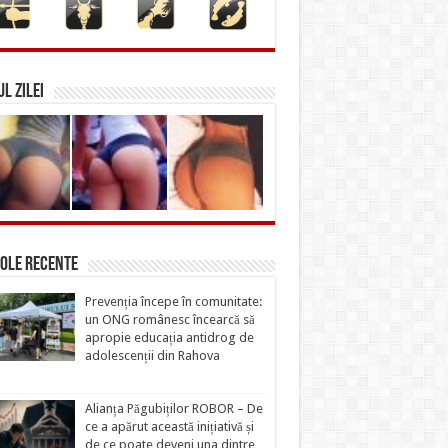
L ZILEI
ole recente
Prevenția începe în comunitate:
un ONG românesc încearcă să
apropie educația antidrog de
adolescenții din Rahova
Alianța Păgubiților ROBOR – De
ce a apărut această inițiativă și
de ce poate deveni una dintre