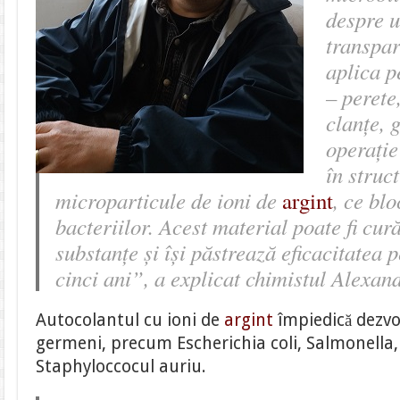
despre u
transpar
aplica p
– perete
clanțe, 
operație
în struc
microparticule de ioni de
, ce bl
argint
bacteriilor. Acest material poate fi cur
substanțe și își păstrează eficacitatea 
cinci ani”, a explicat chimistul Alexan
Autocolantul cu ioni de
argint
împiedică dezvo
germeni, precum Escherichia coli, Salmonella, L
Staphyloccocul auriu.