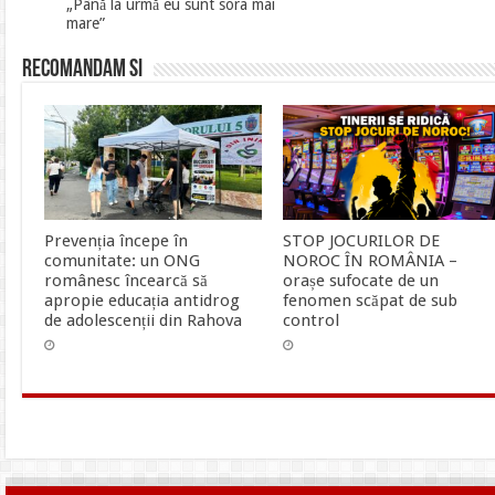
„Până la urmă eu sunt sora mai
mare”
Recomandam si
Prevenția începe în
STOP JOCURILOR DE
comunitate: un ONG
NOROC ÎN ROMÂNIA –
românesc încearcă să
orașe sufocate de un
apropie educația antidrog
fenomen scăpat de sub
de adolescenții din Rahova
control