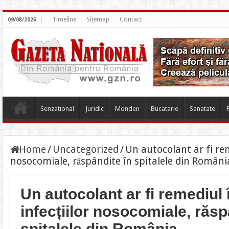
Timeline
Sitemap
Contact
09/08/2026
Senzational
Juridic
Monden
Bucatarie
Sanatate
Home
/
Uncategorized
/
Un autocolant ar fi rem
nosocomiale, răspândite în spitalele din Români
Un autocolant ar fi remediul
infecțiilor nosocomiale, răsp
spitalele din România