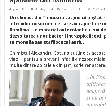
on
gzn
Uncategorized
Comments Off
246 Vizuali
Un
autocolant
Un chimist din Timișoara susține că a găsit
ar
fi
infecțiilor nosocomiale care au raportate î
remediul
împotriva
România. Un material autocolant cu ioni d
infecțiilor
nosocomiale,
dezvoltarea unor bacterii intraspitalicești, 
răspândite
în
salmonella sau stafilococul auriu.
spitalele
din
România
Chimistul Alexandru Cotuna susține că aceasta
viabilă pentru a preveni infecțiile nosocomial
multe dintre spitalele din țară, scrie
renastere
„În Fran
utilizea
acoperă 
și nu pe
microbil