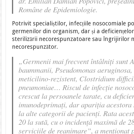
dr. Emilian Damian Popovici, președint
Române de Epidemiologie.
Potrivit specialiștilor, infecțiile nosocomiale 
germenilor din organism, dar și a deficiențelo
sterilizării necorespunzatoare sau îngrijirilo
necorespunzător.
„Germenii mai frecvent întâlniți sunt 
baummanii, Pseudomonas aeruginosa, S
meticilino-rezistent, Clostridium diffici
pneumoniae… Riscul de infecție nosoc
crescut la persoanele tarate, cu deficie
imunodeprimați, dar apariția acestora 
la alte categorii de pacienți. Rata acest
20 la sută, cu o incidență maximă de 28
serviciile de reanimare”, a menționat p