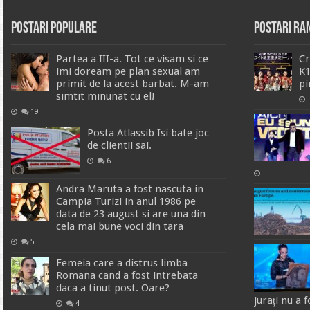
Postari Populare
Postari R
Partea a III-a. Tot ce visam si ce
Cr
imi doream pe plan sexual am
K1
primit de la acest barbat. M-am
pi
simtit minunat cu el!
19
Posta Atlassib Isi bate joc
de clientii sai.
6
Andra Maruta a fost nascuta in
Campia Turizi in anul 1986 pe
data de 23 august si are una din
cela mai bune voci din tara
5
Femeia care a distrus limba
Romana cand a fost intrebata
daca a tinut post. Oare?
jurați nu a 
4