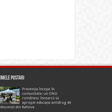
timele Postari
Prevenția începe în
comunitate: un ONG
românesc încearcă să
apropie educația antidrog de
lescenții din Rahova