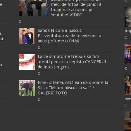
de
meci de fotbal de juniori!
Imaginile au ajuns pe
Youtube! VIDEO
Sanda Nicola a născut.
imp
a
Prezentatoarea de televiziune a
ai
adus pe lume o fetiță
La ce simptome trebuie sa fim
atenti pentru a depista CANCERUL
a
de intestin gros
Emeric Ienei, cetățean de onoare la
Șiria: ”M-am născut la sat” /
GALERIE FOTO
ev