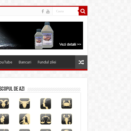
YouTube
Bancuri
Fundul zilei
copul de azi