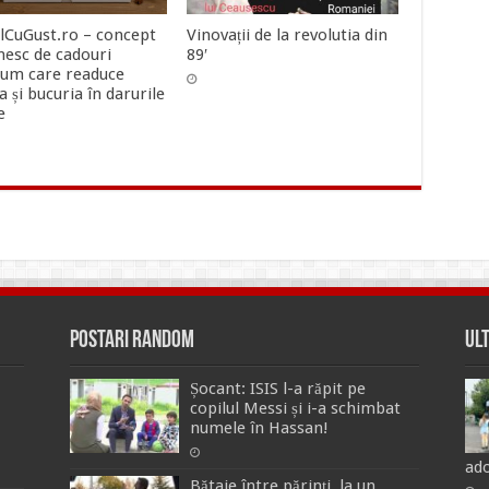
lCuGust.ro – concept
Vinovații de la revolutia din
esc de cadouri
89′
um care readuce
ia și bucuria în darurile
e
Postari Random
Ul
Șocant: ISIS l-a răpit pe
copilul Messi și i-a schimbat
numele în Hassan!
ado
Bătaie între părinți, la un