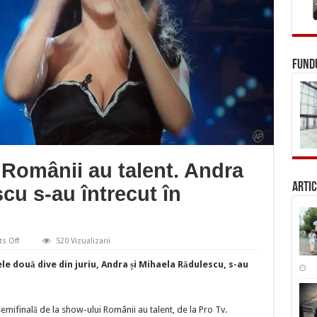
FUNDU
 Românii au talent. Andra
Artic
cu s-au întrecut în
on
s Off
520 Vizualizarii
A
doua
le două dive din juriu, Andra și Mihaela Rădulescu, s-au
semifinală
Românii
au
talent.
Andra
emifinală de la show-ului Românii au talent, de la Pro Tv.
și