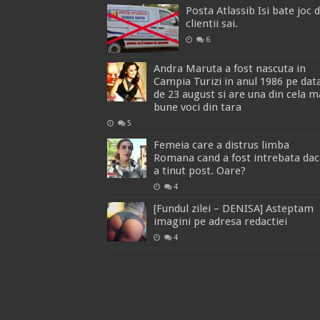
Posta Atlassib Isi bate joc 
clientii sai.
6
Andra Maruta a fost nascuta in
Campia Turizi in anul 1986 pe dat
de 23 august si are una din cela m
bune voci din tara
5
Femeia care a distrus limba
Romana cand a fost intrebata dac
a tinut post. Oare?
4
[Fundul zilei – DENISA] Asteptam
imagini pe adresa redactiei
4