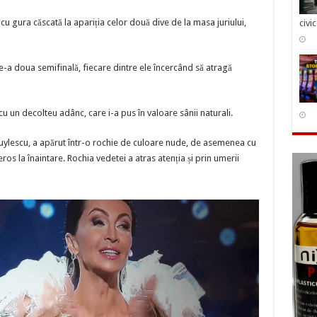
Mihaela
Rădulescu
cu gura căscată la apariția celor două dive de la masa juriului,
civi
s-
au
întrecut
în
decolteuri
de-a doua semifinală, fiecare dintre ele încercând să atragă
u un decolteu adânc, care i-a pus în valoare sânii naturali.
uylescu, a apărut într-o rochie de culoare nude, de asemenea cu
os la înaintare. Rochia vedetei a atras atenția și prin umerii