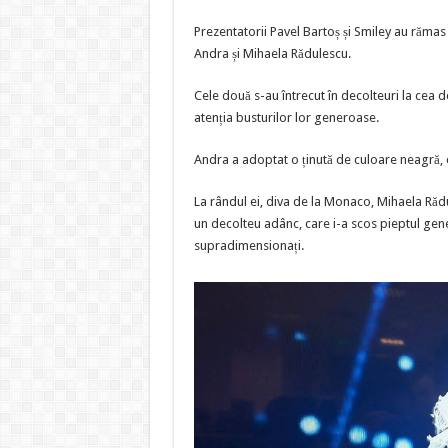
Prezentatorii Pavel Bartoș și Smiley au rămas 
Andra și Mihaela Rădulescu.
Cele două s-au întrecut în decolteuri la cea 
atenția busturilor lor generoase.
Andra a adoptat o ținută de culoare neagră, c
La rândul ei, diva de la Monaco, Mihaela Răd
un decolteu adânc, care i-a scos pieptul gener
supradimensionați.