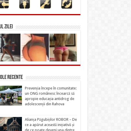
L ZILEI
ole recente
Prevenția începe în comunitate:
un ONG românesc încearcă să
apropie educația antidrog de
adolescenții din Rahova
Alianța Păgubiților ROBOR – De
ce a apărut această inițiativă și
de ce poate deveni una dintre