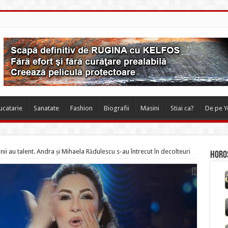
ucatarie
Sanatate
Fashion
Biografii
Masini
Stiai ca?
De pe 
i au talent. Andra și Mihaela Rădulescu s-au întrecut în decolteuri
Horos