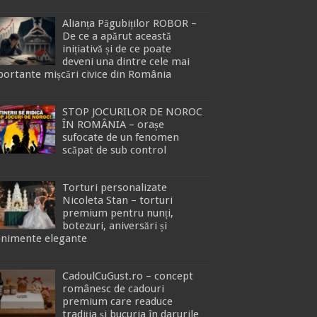
Alianța Păgubiților ROBOR –
De ce a apărut această
inițiativă și de ce poate
deveni una dintre cele mai
ortante mișcări civice din România
STOP JOCURILOR DE NOROC
ÎN ROMÂNIA – orașe
sufocate de un fenomen
scăpat de sub control
Torturi personalizate
Nicoleta Stan – torturi
premium pentru nunți,
botezuri, aniversări și
enimente elegante
CadoulCuGust.ro – concept
românesc de cadouri
premium care readuce
tradiția și bucuria în darurile