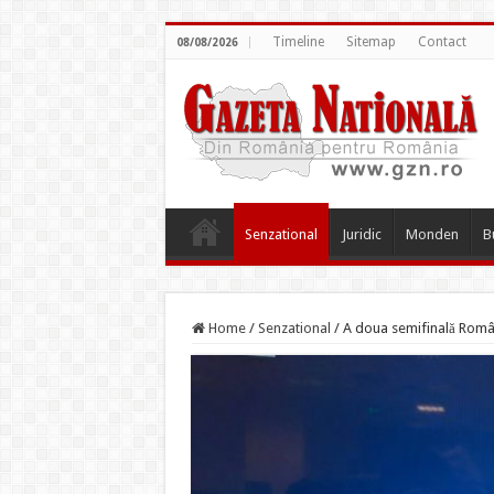
Timeline
Sitemap
Contact
08/08/2026
Senzational
Juridic
Monden
B
Home
/
Senzational
/
A doua semifinală Români