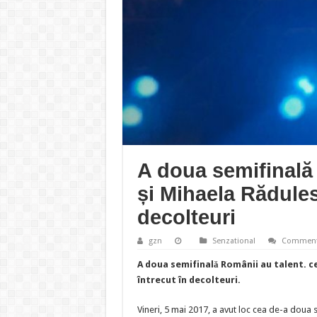
A doua semifinală
și Mihaela Rădules
decolteuri
gzn
Senzational
Comment
A doua semifinală Românii au talent. ce
întrecut în decolteuri.
Vineri, 5 mai 2017, a avut loc cea de-a doua s