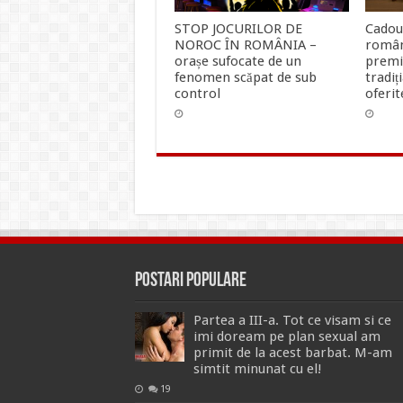
STOP JOCURILOR DE
Cadou
NOROC ÎN ROMÂNIA –
român
orașe sufocate de un
premi
fenomen scăpat de sub
tradiț
control
oferit
Postari Populare
Partea a III-a. Tot ce visam si ce
imi doream pe plan sexual am
primit de la acest barbat. M-am
simtit minunat cu el!
19