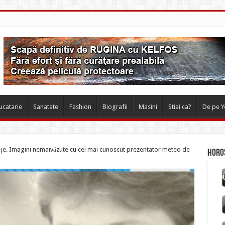
ucatarie
Sanatate
Fashion
Biografii
Masini
Stiai ca?
De pe 
ețe. Imagini nemaivăzute cu cel mai cunoscut prezentator meteo de
Horos