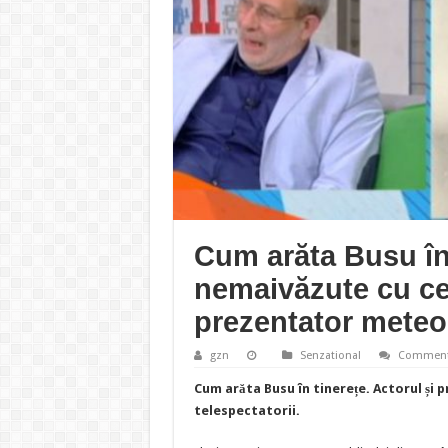
Cum arăta Busu în 
nemaivăzute cu ce
prezentator meteo
gzn
Senzational
Comment
Cum arăta Busu în tinerețe. Actorul și p
telespectatorii.