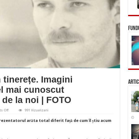
FUNDU
tinerețe. Imagini
Artic
l mai cunoscut
 de la noi | FOTO
on
s Off
991 Vizualizarii
Cum
arăta
rezentatorul arăta total diferit față de cum îl știu acum
Busu
în
tinerețe.
Imagini
nemaivăzute