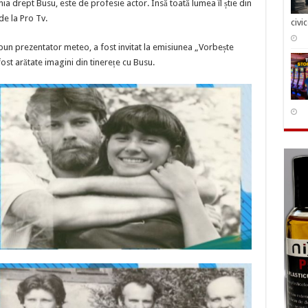
ia drept Busu, este de profesie actor. Însă toată lumea îl știe din
cu
cel
de la Pro Tv.
civi
mai
cunoscut
prezentator
 bun prezentator meteo, a fost invitat la emisiunea „Vorbește
meteo
de
ost arătate imagini din tinerețe cu Busu.
la
noi
|
FOTO