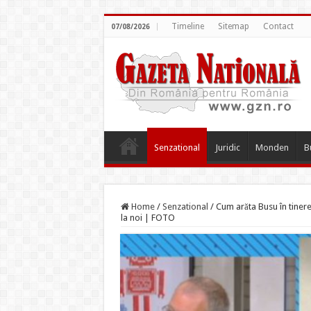
Timeline
Sitemap
Contact
07/08/2026
Senzational
Juridic
Monden
B
Home
/
Senzational
/
Cum arăta Busu în tiner
la noi | FOTO