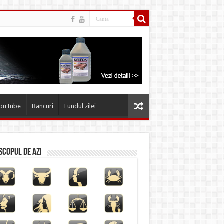
YouTube
Bancuri
Fundul zilei
copul de azi