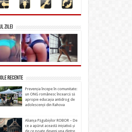
L ZILEI
ole recente
Prevenția începe în comunitate:
un ONG românesc încearcă să
apropie educația antidrog de
adolescenții din Rahova
Alianța Păgubiților ROBOR – De
ce a apărut această inițiativă și
de ce poate deveni una dintre