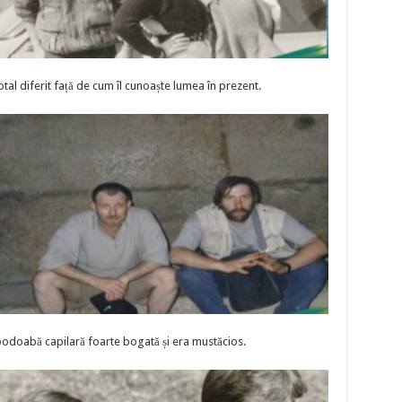
total diferit față de cum îl cunoaște lumea în prezent.
 podoabă capilară foarte bogată și era mustăcios.