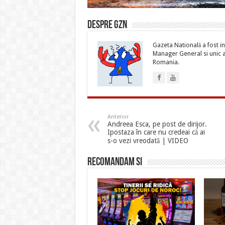
Despre gzn
Gazeta Natională a fost inf
Manager General si unic ac
Romania.
Anterior
Andreea Esca, pe post de dirijor.
Ipostaza în care nu credeai că ai
s-o vezi vreodată | VIDEO
Recomandam si