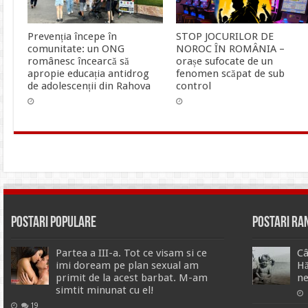
Prevenția începe în
STOP JOCURILOR DE
comunitate: un ONG
NOROC ÎN ROMÂNIA –
românesc încearcă să
orașe sufocate de un
apropie educația antidrog
fenomen scăpat de sub
de adolescenții din Rahova
control
Postari Populare
Postari R
Partea a III-a. Tot ce visam si ce
Câ
imi doream pe plan sexual am
Hă
primit de la acest barbat. M-am
ne
simtit minunat cu el!
19