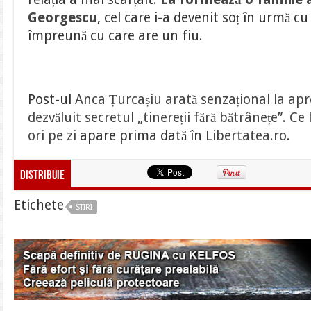
Georgescu
, cel care i-a devenit soț în urmă cu
împreună cu care are un fiu.
Post-ul
Anca Țurcașiu arată senzațional la apr
dezvăluit secretul „tinereții fără bătrânețe”. 
ori pe zi
apare prima dată în
Libertatea.ro
.
Distribuie
Etichete
STIRI