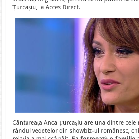
Țurcașiu, la Acces Direct.
Cântăreața Anca Țurcașiu are una dintre cele m
rândul vedetelor din showbiz-ul românesc, ch
relația a mai scârțâit.
Ea formează o familie a