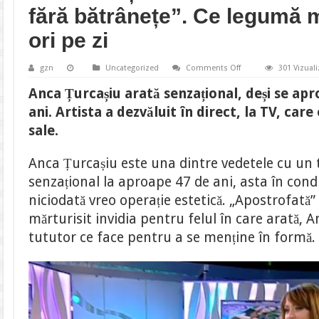
fără bătrânețe”. Ce legumă 
ori pe zi
on
gzn
Uncategorized
Comments Off
301 Vizuali
Anca
Țurcașiu
Anca Țurcașiu arată senzațional, deși se apr
arată
senzațional
ani. Artista a dezvăluit în direct, la TV, care
la
aproape
sale.
47
de
ani
Anca Țurcașiu este una dintre vedetele cu un t
și
a
senzațional la aproape 47 de ani, asta în condiț
dezvăluit
secretul
niciodată vreo operație estetică. „Apostrofată” 
„tinereții
fără
mărturisit invidia pentru felul în care arată, 
bătrânețe”.
Ce
tututor ce face pentru a se menține în formă.
legumă
mănâncă
de
6-
7
ori
pe
zi