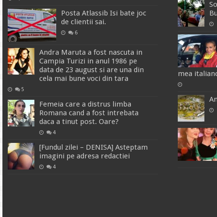
So
Posta Atlassib Isi bate joc
Bu
de clientii sai.
6
Andra Maruta a fost nascuta in
Campia Turizi in anul 1986 pe
data de 23 august si are una din
mea italian
cela mai bune voci din tara
5
An
Femeia care a distrus limba
Romana cand a fost intrebata
daca a tinut post. Oare?
4
[Fundul zilei – DENISA] Asteptam
imagini pe adresa redactiei
4