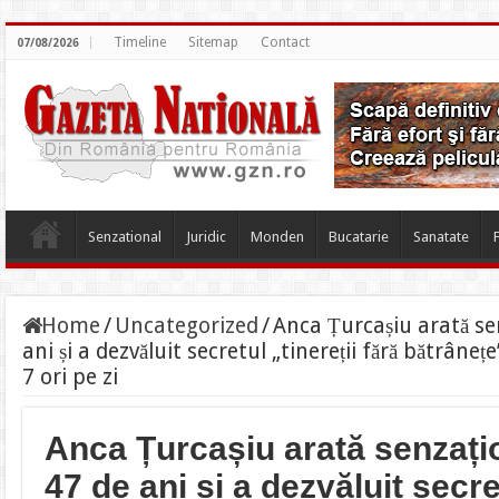
Timeline
Sitemap
Contact
07/08/2026
Senzational
Juridic
Monden
Bucatarie
Sanatate
Home
/
Uncategorized
/
Anca Țurcașiu arată se
ani și a dezvăluit secretul „tinereții fără bătrân
7 ori pe zi
Anca Țurcașiu arată senzați
47 de ani și a dezvăluit secret