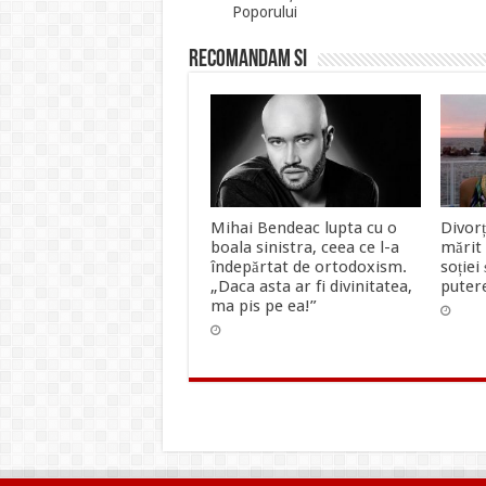
Poporului
Recomandam si
Mihai Bendeac lupta cu o
Divorț
boala sinistra, ceea ce l-a
mărit 
îndepărtat de ortodoxism.
soției
„Daca asta ar fi divinitatea,
putere
ma pis pe ea!”