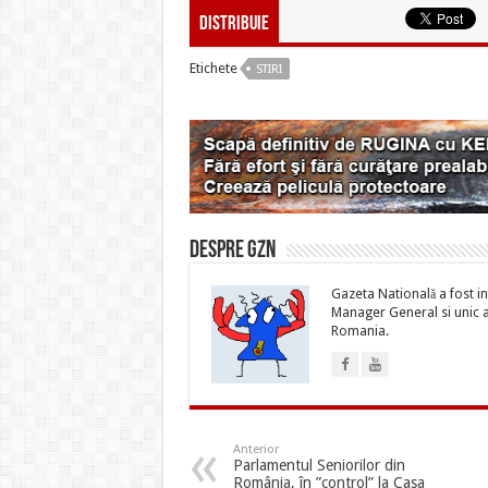
Distribuie
Etichete
STIRI
Despre gzn
Gazeta Natională a fost inf
Manager General si unic ac
Romania.
Anterior
Parlamentul Seniorilor din
România, în ”control” la Casa