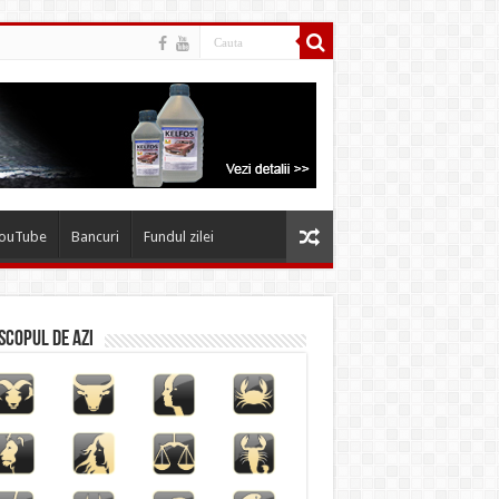
YouTube
Bancuri
Fundul zilei
copul de azi