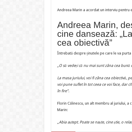
Andreea Marin a acordat un interviu pentru e
Andreea Marin, de
cine dansează: „La 
cea obiectivă”
Întrebată despre ținutele pe care le va purta
„O să vedeți că nu mai sunt zâna cea bună d
La masa juriului, voi fi zâna cea obiectivă, 
voi pune suflet în tot ceea ce voi face, dar ch
în fire”
.
Florin Călinescu, un alt membru al juriului, a
Marin:
„Abia aștept. Poate se naște, cine știe, o rel