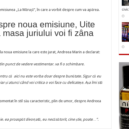
civi
misiunea „La Măruță”, în care a vorbit despre cum va apărea.
spre noua emisiune, Uite
masa juriului voi fi zâna
 la noua emisiune la care este jurat, Andreea Marin a declarat:
in punct de vedere vestimentar. va fi o schimbare.
pentru că aici nu este vorba doar despre bunătate. Sigur că eu
iar și atunci când voi critica o voi face cu delicatețe. Așa îmi stă
 comentat în stil său caracteristic, plin de umor, despre Andreea
ație. ea proaspăt divorțată, eu necăsătorit, cine știe, poate…”
.