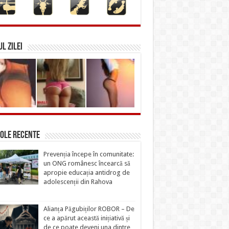
L ZILEI
ole recente
Prevenția începe în comunitate:
un ONG românesc încearcă să
apropie educația antidrog de
adolescenții din Rahova
Alianța Păgubiților ROBOR – De
ce a apărut această inițiativă și
de ce poate deveni una dintre