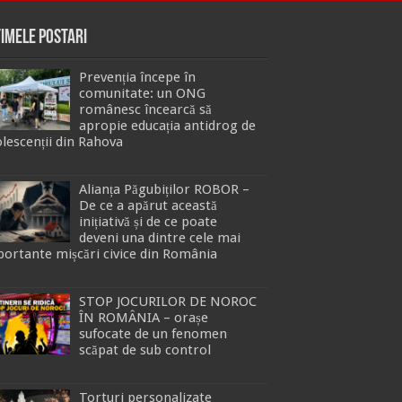
timele Postari
Prevenția începe în
comunitate: un ONG
românesc încearcă să
apropie educația antidrog de
lescenții din Rahova
Alianța Păgubiților ROBOR –
De ce a apărut această
inițiativă și de ce poate
deveni una dintre cele mai
ortante mișcări civice din România
STOP JOCURILOR DE NOROC
ÎN ROMÂNIA – orașe
sufocate de un fenomen
scăpat de sub control
Torturi personalizate