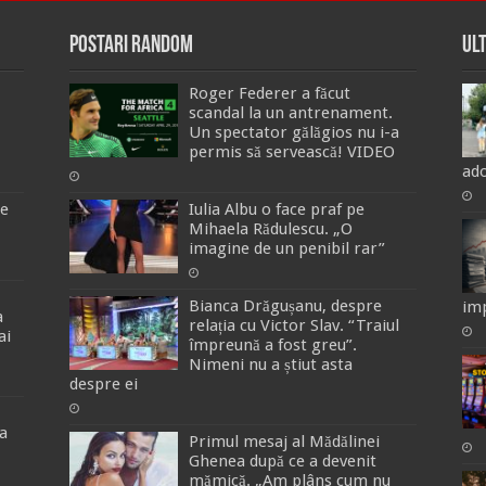
Postari Random
Ul
Roger Federer a făcut
scandal la un antrenament.
Un spectator gălăgios nu i-a
permis să servească! VIDEO
ado
de
Iulia Albu o face praf pe
Mihaela Rădulescu. „O
imagine de un penibil rar”
Bianca Drăgușanu, despre
imp
a
relația cu Victor Slav. “Traiul
ai
împreună a fost greu”.
Nimeni nu a știut asta
despre ei
a
Primul mesaj al Mădălinei
Ghenea după ce a devenit
mămică. „Am plâns cum nu