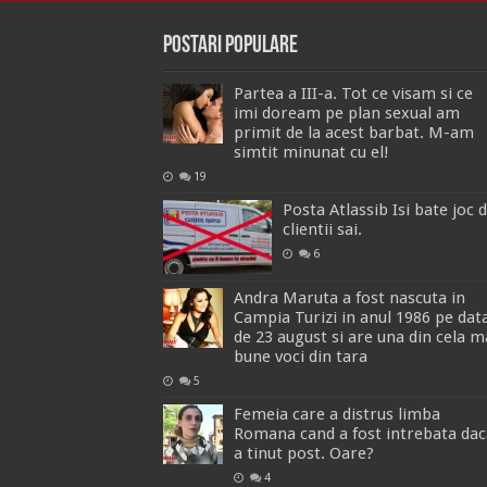
Postari Populare
Partea a III-a. Tot ce visam si ce
imi doream pe plan sexual am
primit de la acest barbat. M-am
simtit minunat cu el!
19
Posta Atlassib Isi bate joc 
clientii sai.
6
Andra Maruta a fost nascuta in
Campia Turizi in anul 1986 pe dat
de 23 august si are una din cela m
bune voci din tara
5
Femeia care a distrus limba
Romana cand a fost intrebata dac
a tinut post. Oare?
4