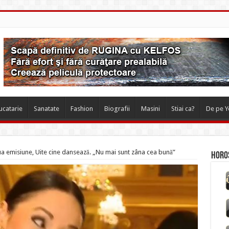
ucatarie
Sanatate
Fashion
Biografii
Masini
Stiai ca?
De pe 
 emisiune, Uite cine dansează. „Nu mai sunt zâna cea bună”
Horos