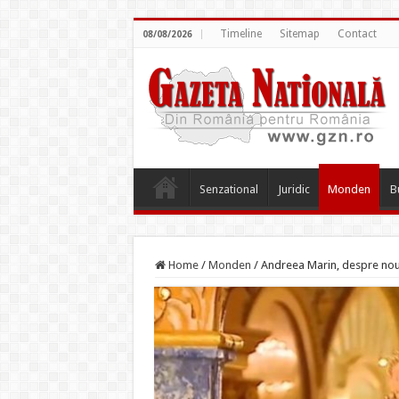
Timeline
Sitemap
Contact
08/08/2026
Senzational
Juridic
Monden
B
Home
/
Monden
/
Andreea Marin, despre noua