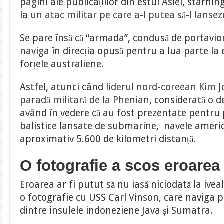
pagini ale publicațiilor din estul Asiei, stârnin
la
un atac militar pe care a-l putea să-l lans
Se pare însă că “armada”, condusă de portavio
naviga în direcția opusă pentru a lua parte la e
forțele australiene.
Astfel, atunci când
liderul nord-coreean Kim 
paradă militară de la Phenian
, considerată o d
având în vedere că au fost prezentate pentru
balistice lansate de submarine, navele americ
aproximativ 5.600 de kilometri distanță.
O fotografie a scos eroarea 
Eroarea ar fi putut să nu iasă niciodată la ivea
o fotografie cu USS Carl Vinson, care naviga 
dintre insulele indoneziene Java și Sumatra.