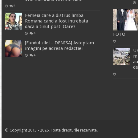
5
Femeia care a distrus limba
Romana cand a fost intrebata
daca a tinut post. Oare?
4
FOTO
[Fundul zilei – DENISA] Asteptam
imagini pe adresa redactiei
UP
4
mi
au
de
© Copyright 2013 - 2026, Toate drepturile rezervate!