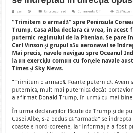
on
gzn
Uncategorized
Comments Off
228 Vizuali
Casa
Albă
“Trimitem o armadă” spre Peninsula Coree
a
anunțat
Trump. Casa Albă declara că vrea, în acest f
că
a
puternic regimului de la Phenian. Se pare î
trimis
nave
Carl Vinson și grupul său aeronaval se îndre
de
război
Mai precis, navele navigau spre Oceanul Ind
în
Peninsula
la un exercițiu comun cu forțele navale aus
Coreeană,
însă
Times și Sky News.
acestea
se
îndreptau
“Trimitem o armadă. Foarte puternică. Avem 
în
direcția
puternică, mult mai puternică decât portavionu
opusă
a afirmat Donald Trump, în urmă cu mai bine
În urma declarațiilor făcute de Trump și de pur
Casei Albe, s-a dedus că
“armada” se îndrepta 
coastele nord-coreene
, iar informația a fost 