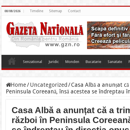
Timeline
Sitemap
Contact
08/08/2026
Senzational
Juridic
Monden
Bucatarie
Sanatate
Home
/
Uncategorized
/
Casa Albă a anunțat că 
Peninsula Coreeană, însă acestea se îndreptau în
Casa Albă a anunțat că a tri
război în Peninsula Coreean
se îndreptau în direcția opu