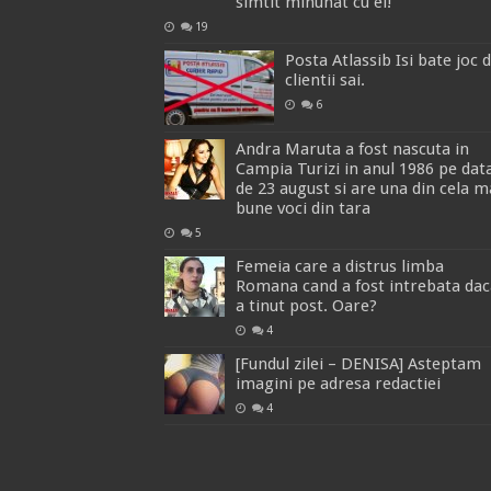
simtit minunat cu el!
19
Posta Atlassib Isi bate joc 
clientii sai.
6
Andra Maruta a fost nascuta in
Campia Turizi in anul 1986 pe dat
de 23 august si are una din cela m
bune voci din tara
5
Femeia care a distrus limba
Romana cand a fost intrebata dac
a tinut post. Oare?
4
[Fundul zilei – DENISA] Asteptam
imagini pe adresa redactiei
4