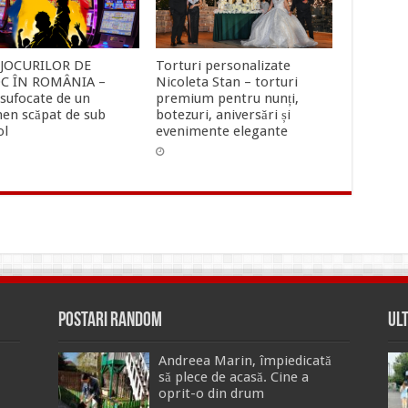
 JOCURILOR DE
Torturi personalizate
C ÎN ROMÂNIA –
Nicoleta Stan – torturi
 sufocate de un
premium pentru nunți,
en scăpat de sub
botezuri, aniversări și
ol
evenimente elegante
Postari Random
Ul
Andreea Marin, împiedicată
să plece de acasă. Cine a
oprit-o din drum