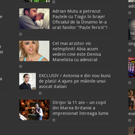
ado
Adrian Mutu a petrecut
de
Paștele cu Tiago în brațe!
Oficialul de la Dinamo le-a
urat fanilor ”Paște fericit”!
Cel mai arzător vis
imp
a
neîmplinit! Abia acum
ai
vedem cine este Denisa
Manelista cu adevărat
EXCLUSIV / Antonia e din nou bună
a
de plată! A ajuns pe mâinile unui
avocat italian
Dirijor la 11 ani – un copil
din Marea Britanie a
impresionat întreaga lume
ev