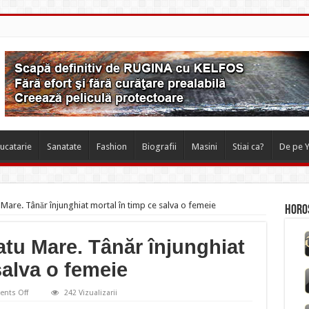
ucatarie
Sanatate
Fashion
Biografii
Masini
Stiai ca?
De pe 
 Mare. Tânăr înjunghiat mortal în timp ce salva o femeie
Horos
atu Mare. Tânăr înjunghiat
salva o femeie
on
nts Off
242 Vizualizarii
Crimă