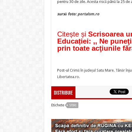
pentru 30 de zile. Acesta riscă până la 25 de
sursă foto:
portalsm.ro
Citește și
Scrisoarea un
Educației: ,, Ne puneţi
prin toate acţiunile fă
Post-ul
Crimă în județul Satu Mare. Tânăr înj
Libertatea.ro
.
Distribuie
Etichete
STIRI