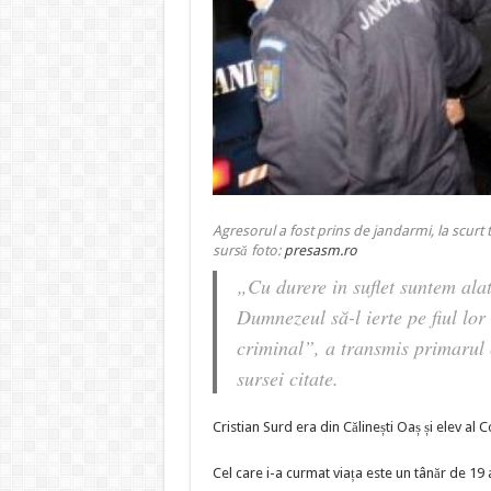
Agresorul a fost prins de jandarmi, la scur
sursă foto:
presasm.ro
„Cu durere in suflet suntem ala
Dumnezeul să-l ierte pe fiul lor
criminal”, a transmis primarul 
sursei citate.
Cristian Surd era din Călinești Oaș și elev al
Cel care i-a curmat viața este un tânăr de 19 