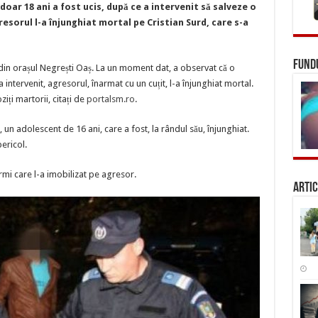
în
doar 18 ani a fost ucis, după ce a intervenit să salveze o
județul
Satu
esorul l-a înjunghiat mortal pe Cristian Surd, care s-a
Mare.
Tânăr
înjunghiat
mortal
FUNDU
în
 din orașul Negrești Oaș. La un moment dat, a observat că o
timp
intervenit, agresorul, înarmat cu un cuțit, l-a înjunghiat mortal.
ce
salva
iți martorii, citați de
portalsm.ro
.
o
femeie
i, un adolescent de 16 ani, care a fost, la rândul său, înjunghiat.
pericol.
armi care l-a imobilizat pe agresor.
Artic