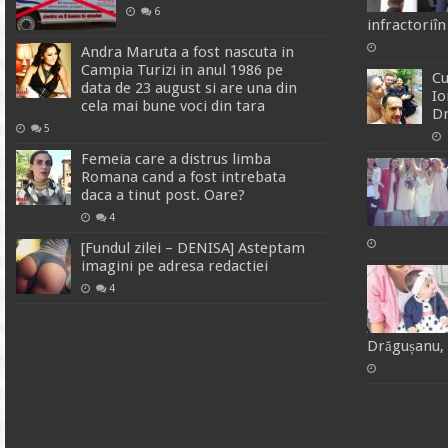
6
infractoriîn
Andra Maruta a fost nascuta in
Campia Turizi in anul 1986 pe
Cu
data de 23 august si are una din
Io
cela mai bune voci din tara
Dr
5
Femeia care a distrus limba
Romana cand a fost intrebata
daca a tinut post. Oare?
4
[Fundul zilei – DENISA] Asteptam
imagini pe adresa redactiei
4
Drăgușanu, 