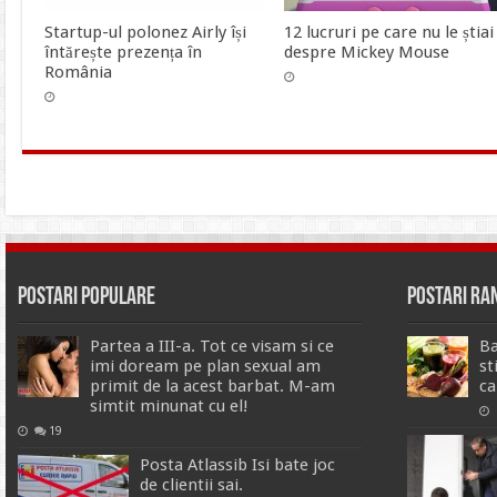
Startup-ul polonez Airly își
12 lucruri pe care nu le știai
întărește prezența în
despre Mickey Mouse
România
Postari Populare
Postari R
Partea a III-a. Tot ce visam si ce
Ba
imi doream pe plan sexual am
st
primit de la acest barbat. M-am
ca
simtit minunat cu el!
19
Posta Atlassib Isi bate joc
de clientii sai.