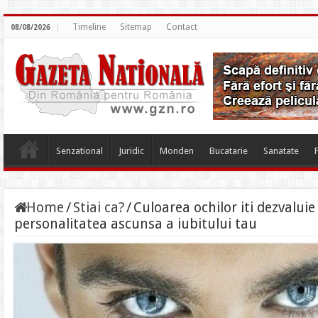
Timeline
Sitemap
Contact
08/08/2026
Senzational
Juridic
Monden
Bucatarie
Sanatate
Home
/
Stiai ca?
/
Culoarea ochilor iti dezvalui
personalitatea ascunsa a iubitului tau