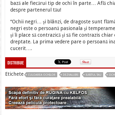
bază ale fiecărui tip de ochi în parte… Află ch
despre partenerul tău!
“Ochii negri… şi blânzi, de dragoste sunt flămâ
negri este o persoană pasionala şi temperamen
şi îi place să contrazică şi să fie contrazis chiar
dreptate. La prima vedere pare o persoană in
cucerit….
Distribuie
Etichete
CULOAREA OCHILOR
DEZVALUIRI
IUBITUL TAU
OCH