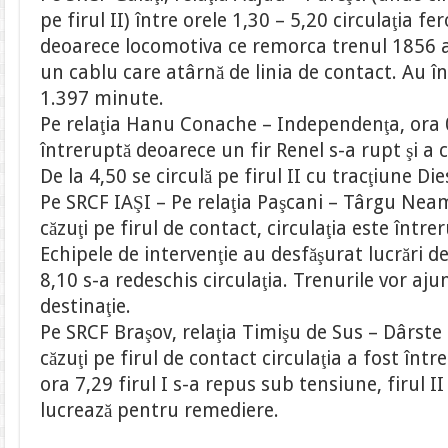
pe firul II) între orele 1,30 – 5,20 circulaţia fe
deoarece locomotiva ce remorca trenul 1856 a
un cablu care atârnă de linia de contact. Au în
1.397 minute.
Pe relaţia Hanu Conache – Independenţa, ora 02
întreruptă deoarece un fir Renel s-a rupt şi a că
De la 4,50 se circulă pe firul II cu tracţiune Die
Pe SRCF IAŞI – Pe relaţia Paşcani – Târgu Neam
căzuţi pe firul de contact, circulaţia este între
Echipele de intervenţie au desfăşurat lucrări d
8,10 s-a redeschis circulaţia. Trenurile vor aju
destinaţie.
Pe SRCF Braşov, relaţia Timişu de Sus – Dârste
căzuţi pe firul de contact circulaţia a fost într
ora 7,29 firul I s-a repus sub tensiune, firul I
lucrează pentru remediere.