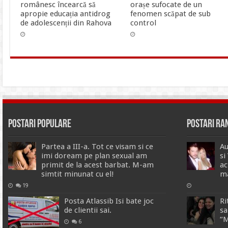
românesc încearcă să
orașe sufocate de un
apropie educația antidrog
fenomen scăpat de sub
de adolescenții din Rahova
control
Postari Populare
Postari R
Partea a III-a. Tot ce visam si ce
Au
imi doream pe plan sexual am
si
primit de la acest barbat. M-am
ac
simtit minunat cu el!
m
19
Posta Atlassib Isi bate joc
Ri
de clientii sai.
sa
“M
6