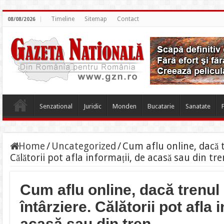
Timeline
Sitemap
Contact
08/08/2026
Senzational
Juridic
Monden
Bucatarie
Sanatate
Home
/
Uncategorized
/
Cum aflu online, dacă 
Călătorii pot afla informații, de acasă sau din tre
Cum aflu online, dacă trenul
întârziere. Călătorii pot afla 
acasă sau din tren