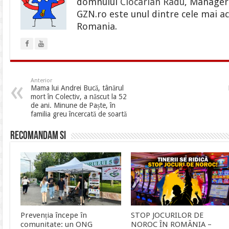
domnului
Ciocarlan Radu
, Manager 
GZN.ro este unul dintre cele mai ac
Romania.
Anterior
Mama lui Andrei Bucă, tânărul
mort în Colectiv, a născut la 52
de ani. Minune de Paște, în
familia greu încercată de soartă
Recomandam si
Prevenția începe în
STOP JOCURILOR DE
comunitate: un ONG
NOROC ÎN ROMÂNIA –