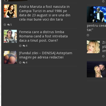
Andra Maruta a fost nascuta in
Campia Turizi in anul 1986 pe
data de 23 august si are una din
cela mai bune voci din tara
5
pentru ceea
tac”
Femeia care a distrus limba
Romana cand a fost intrebata
daca a tinut post. Oare?
Zi
4
pl
im
[Fundul zilei – DENISA] Asteptam
imagini pe adresa redactiei
4