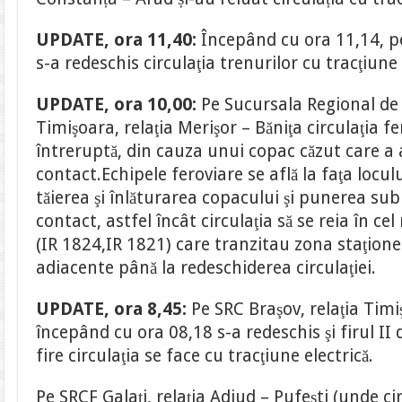
UPDATE, ora 11,40:
Începând cu ora 11,14, pe
s-a redeschis circulaţia trenurilor cu tracţiune 
UPDATE, ora 10,00:
Pe Sucursala Regional de 
Timişoara, relaţia Merişor – Băniţa circulaţia 
întreruptă, din cauza unui copac căzut care a 
contact.Echipele feroviare se află la faţa locul
tăierea şi înlăturarea copacului şi punerea sub
contact, astfel încât circulaţia să se reia în ce
(IR 1824,IR 1821) care tranzitau zona staţion
adiacente până la redeschiderea circulaţiei.
UPDATE, ora 8,45:
Pe SRC Braşov, relaţia Timi
începând cu ora 08,18 s-a redeschis şi firul II 
fire circulaţia se face cu tracţiune electrică.
Pe SRCF Galaţi, relaţia Adjud – Pufeşti (unde ci