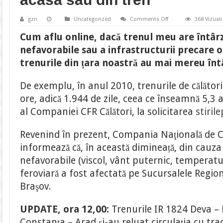
on
gzn
Uncategorized
Comments Off
368 Vizuali
Cum
aflu
Cum aflu online, dacă trenul meu are întârz
online,
dacă
nefavorabile sau a infrastructurii precare 
trenul
meu
trenurile din țara noastră au mai mereu întâr
are
întârziere.
Călătorii
De exemplu, în anul 2010, trenurile de călători 
pot
afla
ore, adică 1.944 de zile, ceea ce înseamnă 5,3 
informații,
de
al Companiei CFR Călători, la solicitarea
acasă
stiril
sau
din
tren
Revenind în prezent, Compania Naţională de Că
informează că, în această dimineață, din cauza
nefavorabile (viscol, vânt puternic, temperatur
feroviară a fost afectată pe Sucursalele Regiona
Braşov.
UPDATE, ora 12,00:
Trenurile IR 1824 Deva – 
Constanța – Arad și-au reluat circulația cu trac