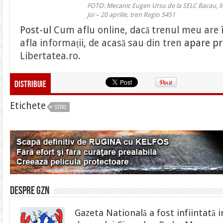
FOTO: Mecanic Eugen Ursu de la SELC Bacau, în 
joi – 20 aprilie, tren Regio 5451
Post-ul
Cum aflu online, dacă trenul meu are în
afla informații, de acasă sau din tren
apare pr
Libertatea.ro
.
Distribuie
Etichete
STIRI
Despre gzn
Gazeta Natională a fost infiintată i