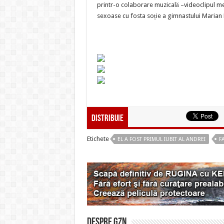
printr-o colaborare muzicală –videoclipul mel
sexoase cu fosta soție a gimnastului Marian
Distribuie
Etichete
EL A FOST PRIMUL IUBIT AL ANDREI
F
Despre gzn