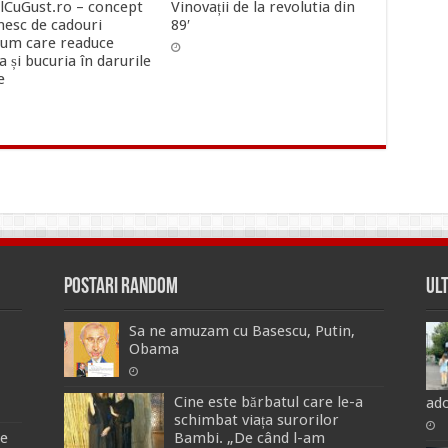
lCuGust.ro – concept
Vinovații de la revolutia din
esc de cadouri
89′
um care readuce
ia și bucuria în darurile
e
Postari Random
Ul
Sa ne amuzam cu Basescu, Putin,
Obama
Cine este bărbatul care le-a
ado
schimbat viața surorilor
de
Bambi. „De când l-am