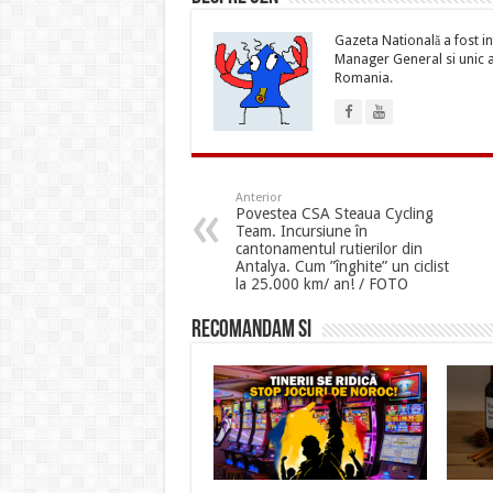
Gazeta Natională a fost inf
Manager General si unic ac
Romania.
Anterior
Povestea CSA Steaua Cycling
Team. Incursiune în
cantonamentul rutierilor din
Antalya. Cum ”înghite” un ciclist
la 25.000 km/ an! / FOTO
Recomandam si