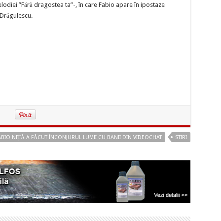
odiei ”Fără dragostea ta”-, în care Fabio apare în ipostaze
 Drăgulescu.
ABIO NIȚĂ A FĂCUT ÎNCONJURUL LUMII CU BANII DIN VIDEOCHAT
STIRI