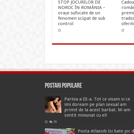
STOP JOCURILOR DE
Cadou
NOROC ÎN ROMÂNIA –
român
orașe sufocate de un
premi
fenomen scăpat de sub
tradiț
control
oferit
Postari Populare
Partea a III-a. Tot ce visam si ce
imi doream pe plan sexual am
primit de la acest barbat. M-am
simtit minunat cu el!
19
Posta Atlassib Isi bate joc 