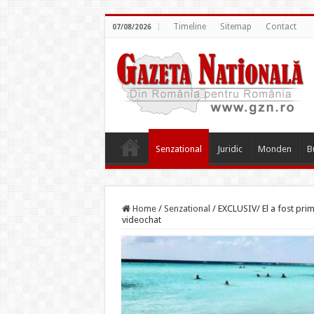
Timeline
Sitemap
Contact
07/08/2026
Senzational
Juridic
Monden
B
Home
/
Senzational
/
EXCLUSIV/ El a fost primu
videochat