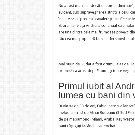
Nu a fost mai mult decât o iubire admirativă, 
evident, sub supravegherea strictă a celui car
înainte să o ”predea” cavalerește lui Cătălin Mă
zborul, iar viața Andrei a continuat exemplar 
are una dintre cele mai frumoase povești din 
său cea mai populară familie din showbiz-ul
Mai puțin de lăudat a fost drumul ales de Flor
prezintă ca artist dept Fabio-, și toate veștile
Primul iubit al Andr
lumea cu bani din 
În vârstă de 33 de ani, Fabio, care s-a lansa
melodie scrisă de Mihai Budeanu (3 Sud Est), 
de pe mapamond (Miami, Aruba, Key West-Fl
bani câștigați făcând …videochat.