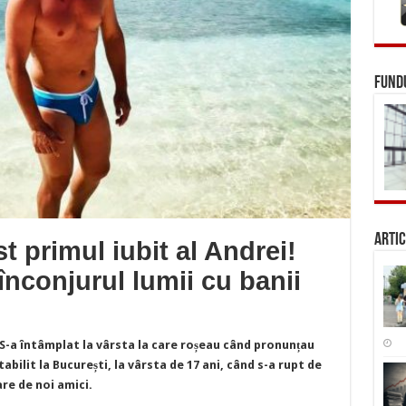
FUNDU
Artic
t primul iubit al Andrei!
înconjurul lumii cu banii
. S-a întâmplat la vârsta la care roșeau când pronunțau
bilit la București, la vârsta de 17 ani, când s-a rupt de
are de noi amici.