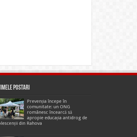
timele Postari
Prevenția începe în
comunitate: un ONG
românesc încearcă să
apropie educația antidrog de
lescenții din Rahova