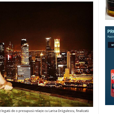
legată de o presupusă relație cu Larisa Drăgulescu, finalizată