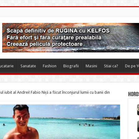
ucatarie
Sanatate
Fashion
Biografii
Masini
Stiai ca?
De pe 
l iubit al Andrei! Fabio Niță a făcut înconjurul lumii cu banii din
Horos