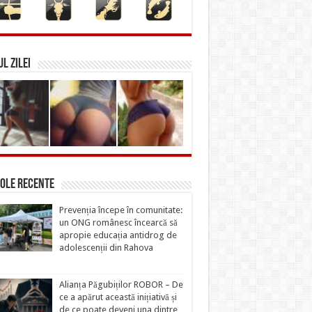
L ZILEI
ole recente
Prevenția începe în comunitate:
un ONG românesc încearcă să
apropie educația antidrog de
adolescenții din Rahova
Alianța Păgubiților ROBOR – De
ce a apărut această inițiativă și
de ce poate deveni una dintre