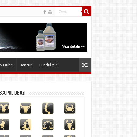
YouTube
Bancuri
Fundul zilei
copul de azi