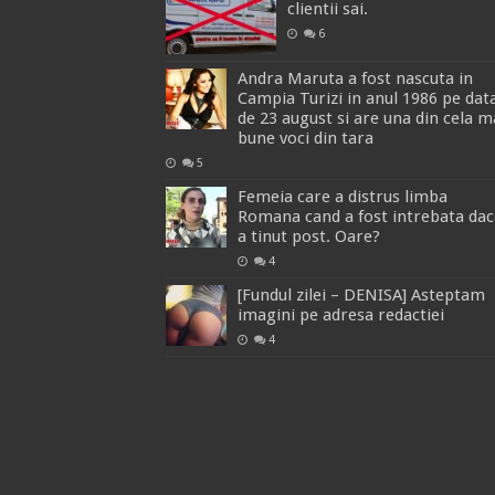
clientii sai.
6
Andra Maruta a fost nascuta in
Campia Turizi in anul 1986 pe dat
de 23 august si are una din cela m
bune voci din tara
5
Femeia care a distrus limba
Romana cand a fost intrebata dac
a tinut post. Oare?
4
[Fundul zilei – DENISA] Asteptam
imagini pe adresa redactiei
4