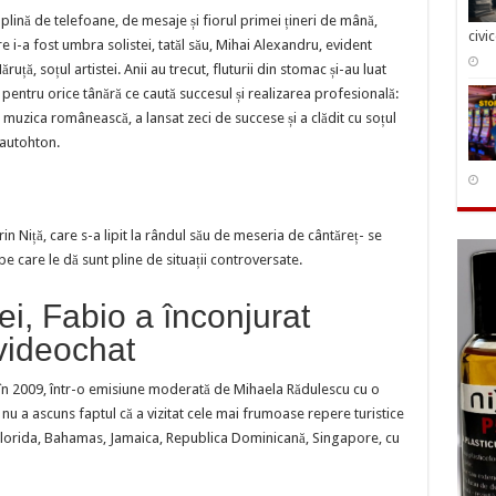
plină de telefoane, de mesaje și fiorul primei țineri de mână,
civi
e i-a fost umbra solistei, tatăl său, Mihai Alexandru, evident
ruță, soțul artistei. Anii au trecut, fluturii din stomac și-au luat
pentru orice tânără ce caută succesul și realizarea profesională:
muzica românească, a lansat zeci de succese și a clădit cu soțul
 autohton.
in Niță, care s-a lipit la rândul său de meseria de cântăreț- se
 pe care le dă sunt pline de situații controversate.
ei, Fabio a înconjurat
videochat
t în 2009, într-o emisiune moderată de Mihaela Rădulescu cu o
nu a ascuns faptul că a vizitat cele mai frumoase repere turistice
orida, Bahamas, Jamaica, Republica Dominicană, Singapore, cu