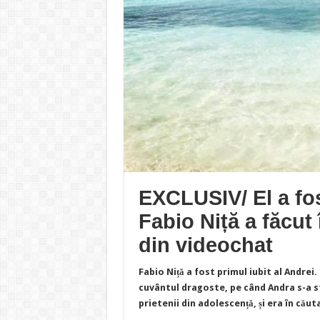
EXCLUSIV/ El a fos
Fabio Niță a făcut 
din videochat
Fabio Niță a fost primul iubit al Andrei
cuvântul dragoste, pe când Andra s-a sta
prietenii din adolescență, și era în căut