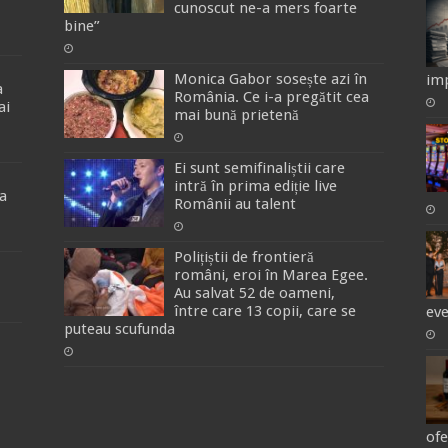
cunoscut ne-a mers foarte
bine”
Monica Gabor sosește azi în
imp
a
România. Ce i-a pregătit cea
ai
mai bună prietenă
Ei sunt semifinaliștii care
intră în prima ediție live
a
Românii au talent
Polițiștii de frontieră
români, eroi în Marea Egee.
Au salvat 52 de oameni,
între care 13 copii, care se
ev
puteau scufunda
ofe