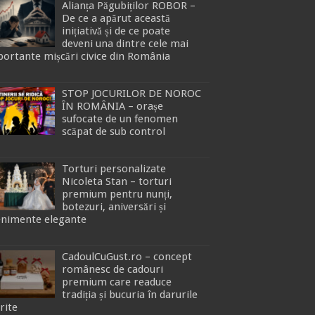
Alianța Păgubiților ROBOR –
De ce a apărut această
inițiativă și de ce poate
deveni una dintre cele mai
ortante mișcări civice din România
STOP JOCURILOR DE NOROC
ÎN ROMÂNIA – orașe
sufocate de un fenomen
scăpat de sub control
Torturi personalizate
Nicoleta Stan – torturi
premium pentru nunți,
botezuri, aniversări și
enimente elegante
CadoulCuGust.ro – concept
românesc de cadouri
premium care readuce
tradiția și bucuria în darurile
rite