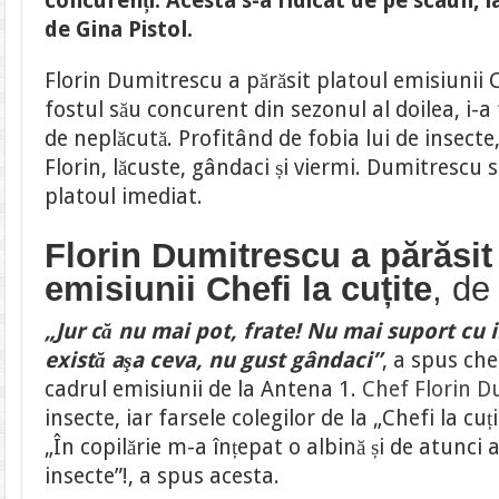
concurenți. Acesta s-a ridicat de pe scaun, ia
de Gina Pistol.
Florin Dumitrescu a părăsit platoul emisiunii C
fostul său concurent din sezonul al doilea, i-a
de neplăcută. Profitând de fobia lui de insecte, 
Florin, lăcuste, gândaci și viermi. Dumitrescu s
platoul imediat.
Florin Dumitrescu a părăsit
emisiunii Chefi la cuțite
, de
„Jur că nu mai pot, frate! Nu mai suport cu 
există aşa ceva, nu gust gândaci”
, a spus ch
cadrul emisiunii de la Antena 1.
Chef Florin D
insecte, iar farsele colegilor de la „Chefi la cuț
„În copilărie m-a înțepat o albină și de atunci a
insecte”!, a spus acesta.