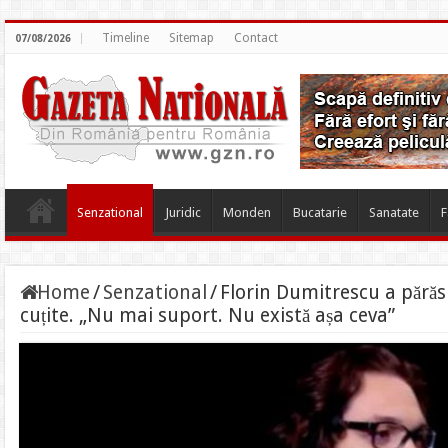
Timeline
Sitemap
Contact
07/08/2026
Senzational
Juridic
Monden
Bucatarie
Sanatate
F
Home
/
Senzational
/
Florin Dumitrescu a părăsi
cuțite. „Nu mai suport. Nu există așa ceva”