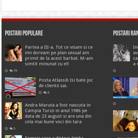
Postari Populare
Postari R
Partea a III-a. Tot ce visam si ce
In
imi doream pe plan sexual am
av
primit de la acest barbat. M-am
ca
simtit minunat cu el!
a 
19
Posta Atlassib Isi bate joc
de clientii sai.
6
Andra Maruta a fost nascuta in
Campia Turizi in anul 1986 pe
data de 23 august si are una din
cela mai bune voci din tara
5