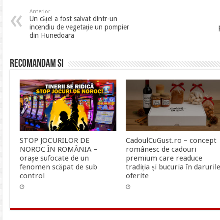
Anterior
Un cățel a fost salvat dintr-un
incendiu de vegetație un pompier
din Hunedoara
Recomandam si
STOP JOCURILOR DE
CadoulCuGust.ro – concept
NOROC ÎN ROMÂNIA –
românesc de cadouri
orașe sufocate de un
premium care readuce
fenomen scăpat de sub
tradiția și bucuria în daruril
control
oferite