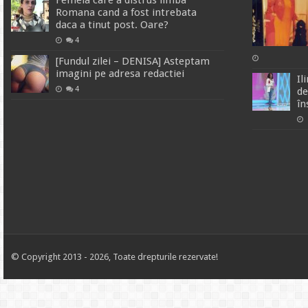
Femeia care a distrus limba
Romana cand a fost intrebata
daca a tinut post. Oare?
4
[Fundul zilei – DENISA] Asteptam
imagini pe adresa redactiei
Il
4
de
în
© Copyright 2013 - 2026, Toate drepturile rezervate!