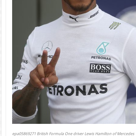
epa05869271 British Formula One driver Lewis Hamilton of Mercedes