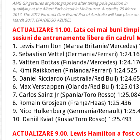
AMG GP gestures at photographers after taking pole position in
qualifying at the Albert Park circuit in Melbourne, Australia, 25 March
2017. The 2017 Formula One Grand Prix of Australia will take place on
March 2017. EPA/DIEGO AZUBEL
ACTUALIZARE 11.00. Iată cei mai buni timpi 
sesiuni de antrenamente libere din cadrul M
1. Lewis Hamilton (Marea Britanie/Mercedes) 
2. Sebastian Vettel (Germania/Ferrari) 1:24.1
3. Valtteri Bottas (Finlanda/Mercedes) 1:24.17
4. Kimi Raikkonen (Finlanda/Ferrari) 1:24.525
5. Daniel Ricciardo (Australia/Red Bull) 1:24.6
6. Max Verstappen (Olanda/Red Bull) 1:25.013
7. Carlos Sainz Jr (Spania/Toro Rosso) 1:25.08
8. Romain Grosjean (Franța/Haas) 1:25.436
9. Nico Hulkenberg (Germania/Renault) 1:25.
10. Daniil Kviat (Rusia/Toro Rosso) 1:25.493
ACTUALIZARE 9.00. Lewis Hamilton a fost ce