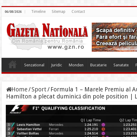
Timeline
Sitemap
Contact
06/08/2026
Senzational
Juridic
Monden
Bucatarie
Sanatate
Home
/
Sport
/
Formula 1 – Marele Premiu al A
Hamilton a plecat duminică din pole position | 