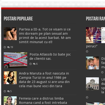
Postari Populare
Postari R
Partea a III-a. Tot ce visam si ce
imi doream pe plan sexual am
primit de la acest barbat. M-am
simtit minunat cu el!
peruci”
19
Posta Atlassib Isi bate joc
de clientii sai.
Di
fa
6
ma
Andra Maruta a fost nascuta in
Campia Turizi in anul 1986 pe
UP
data de 23 august si are una din
du
cela mai bune voci din tara
sp
5
la
Femeia care a distrus limba
Romana cand a fost intrebata