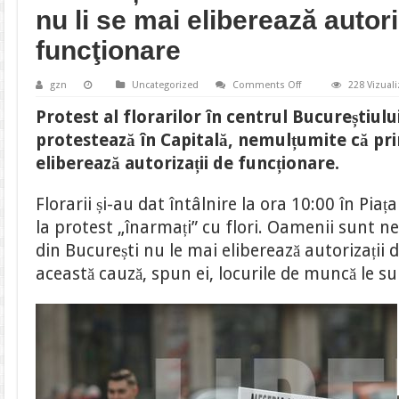
nu li se mai eliberează autori
funcţionare
on
gzn
Uncategorized
Comments Off
228 Vizuali
FOTO
/
Protest al florarilor în centrul Bucureștiul
Protest
al
protestează în Capitală, nemulțumite că pri
florarilor
în
eliberează autorizații de funcționare.
centrul
Bucureștiului.
Oamenii
Florarii și-au dat întâlnire la ora 10:00 în Piața
sunt
nemulțumiți
la protest „înarmați” cu flori. Oamenii sunt ne
că
nu
din București nu le mai eliberează autorizații 
li
se
această cauză, spun ei, locurile de muncă le su
mai
eliberează
autorizaţii
de
funcţionare