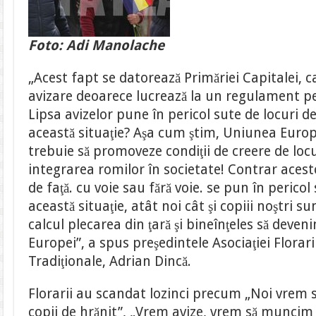
Foto: Adi Manolache
„Acest fapt se datorează Primăriei Capitalei, ca
avizare deoarece lucrează la un regulament pe
Lipsa avizelor pune în pericol sute de locuri 
această situaţie? Aşa cum ştim, Uniunea Euro
trebuie să promoveze condiţii de creere de lo
integrarea romilor în societate! Contrar acest
de faţă. cu voie sau fără voie. se pun în pericol 
această situaţie, atât noi cât şi copiii noştri s
calcul plecarea din ţară şi bineînţeles să devenim
Europei”, a spus preşedintele Asociaţiei Floraril
Tradiţionale, Adrian Dincă.
Florarii au scandat lozinci precum „Noi vrem 
copii de hrănit”, „Vrem avize, vrem să muncim