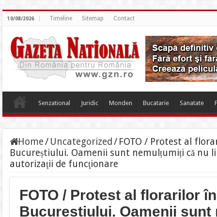
Timeline
Sitemap
Contact
10/08/2026
Senzational
Juridic
Monden
Bucatarie
Sanatate
Home
/
Uncategorized
/
FOTO / Protest al florar
Bucureștiului. Oamenii sunt nemulțumiți că nu li
autorizaţii de funcţionare
FOTO / Protest al florarilor î
Bucureștiului. Oamenii sunt