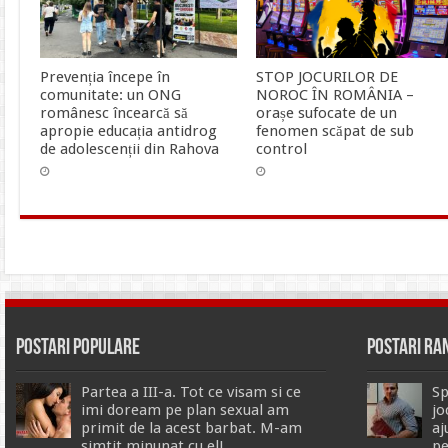
Prevenția începe în
STOP JOCURILOR DE
comunitate: un ONG
NOROC ÎN ROMÂNIA –
românesc încearcă să
orașe sufocate de un
apropie educația antidrog
fenomen scăpat de sub
de adolescenții din Rahova
control
Postari Populare
Postari R
Partea a III-a. Tot ce visam si ce
Sp
imi doream pe plan sexual am
jo
primit de la acest barbat. M-am
aj
simtit minunat cu el!
pe