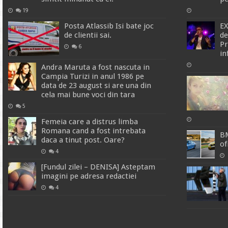
19
Posta Atlassib Isi bate joc
EX
de clientii sai.
de
Pr
6
in
Andra Maruta a fost nascuta in
Campia Turizi in anul 1986 pe
data de 23 august si are una din
cela mai bune voci din tara
5
Femeia care a distrus limba
Romana cand a fost intrebata
BM
daca a tinut post. Oare?
of
4
[Fundul zilei – DENISA] Asteptam
imagini pe adresa redactiei
4